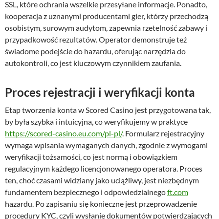
SSL, które ochrania wszelkie przesyłane informacje. Ponadto,
kooperacja z uznanymi producentami gier, którzy przechodzą
osobistym, surowym audytom, zapewnia rzetelność zabawy i
przypadkowość rezultatów. Operator demonstruje też
świadome podejście do hazardu, oferując narzędzia do
autokontroli, co jest kluczowym czynnikiem zaufania.
Proces rejestracji i weryfikacji konta
Etap tworzenia konta w Scored Casino jest przygotowana tak,
by była szybka i intuicyjna, co weryfikujemy w praktyce
https://scored-casino.eu.com/pl-pl/
. Formularz rejestracyjny
wymaga wpisania wymaganych danych, zgodnie z wymogami
weryfikacji tożsamości, co jest normą i obowiązkiem
regulacyjnym każdego licencjonowanego operatora. Proces
ten, choć czasami widziany jako uciążliwy, jest niezbędnym
fundamentem bezpiecznego i odpowiedzialnego
ft.com
hazardu. Po zapisaniu się konieczne jest przeprowadzenie
procedury KYC, czyli wysłanie dokumentów potwierdzających