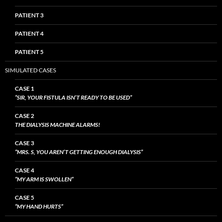
PATIENT 3
PATIENT 4
PATIENT 5
SIMULATED CASES
CASE 1
“SIR, YOUR FISTULA ISN’T READY TO BE USED”
CASE 2
THE DIALYSIS MACHINE ALARMS!
CASE 3
“MRS. S, YOU AREN’T GETTING ENOUGH DIALYSIS”
CASE 4
“MY ARM IS SWOLLEN”
CASE 5
“MY HAND HURTS”