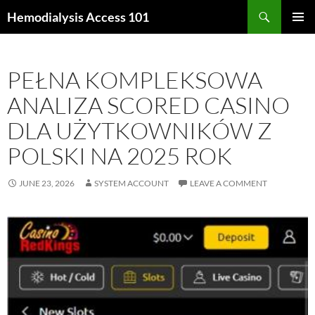
Skip
Search
Hemodialysis Access 101
to
PRIMAR
content
MENU
PEŁNA KOMPLEKSOWA
ANALIZA SCORED CASINO
DLA UŻYTKOWNIKÓW Z
POLSKI NA 2025 ROK
JUNE 23, 2026
SYSTEM ACCOUNT
LEAVE A COMMENT