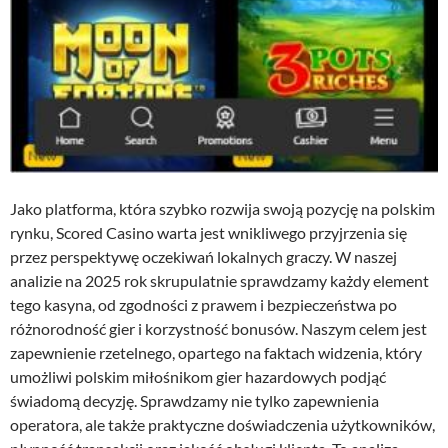
Jako platforma, która szybko rozwija swoją pozycję na polskim
rynku, Scored Casino warta jest wnikliwego przyjrzenia się
przez perspektywę oczekiwań lokalnych graczy. W naszej
analizie na 2025 rok skrupulatnie sprawdzamy każdy element
tego kasyna, od zgodności z prawem i bezpieczeństwa po
różnorodność gier i korzystność bonusów. Naszym celem jest
zapewnienie rzetelnego, opartego na faktach widzenia, który
umożliwi polskim miłośnikom gier hazardowych podjąć
świadomą decyzję. Sprawdzamy nie tylko zapewnienia
operatora, ale także praktyczne doświadczenia użytkowników,