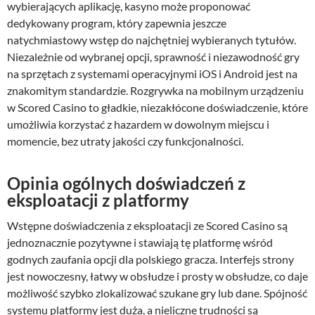
wybierających aplikację, kasyno może proponować
dedykowany program, który zapewnia jeszcze
natychmiastowy wstęp do najchętniej wybieranych tytułów.
Niezależnie od wybranej opcji, sprawność i niezawodność gry
na sprzętach z systemami operacyjnymi iOS i Android jest na
znakomitym standardzie. Rozgrywka na mobilnym urządzeniu
w Scored Casino to gładkie, niezakłócone doświadczenie, które
umożliwia korzystać z hazardem w dowolnym miejscu i
momencie, bez utraty jakości czy funkcjonalności.
Opinia ogólnych doświadczeń z
eksploatacji z platformy
Wstępne doświadczenia z eksploatacji ze Scored Casino są
jednoznacznie pozytywne i stawiają tę platformę wśród
godnych zaufania opcji dla polskiego gracza. Interfejs strony
jest nowoczesny, łatwy w obsłudze i prosty w obsłudze, co daje
możliwość szybko zlokalizować szukane gry lub dane. Spójność
systemu platformy jest duża, a nieliczne trudności są