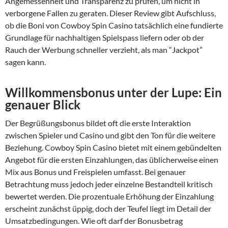
Angemessenheit und Transparenz zu prüfen, um nicht in
verborgene Fallen zu geraten. Dieser Review gibt Aufschluss,
ob die Boni von Cowboy Spin Casino tatsächlich eine fundierte
Grundlage für nachhaltigen Spielspass liefern oder ob der
Rauch der Werbung schneller verzieht, als man “Jackpot”
sagen kann.
Willkommensbonus unter der Lupe: Ein
genauer Blick
Der Begrüßungsbonus bildet oft die erste Interaktion
zwischen Spieler und Casino und gibt den Ton für die weitere
Beziehung. Cowboy Spin Casino bietet mit einem gebündelten
Angebot für die ersten Einzahlungen, das üblicherweise einen
Mix aus Bonus und Freispielen umfasst. Bei genauer
Betrachtung muss jedoch jeder einzelne Bestandteil kritisch
bewertet werden. Die prozentuale Erhöhung der Einzahlung
erscheint zunächst üppig, doch der Teufel liegt im Detail der
Umsatzbedingungen. Wie oft darf der Bonusbetrag