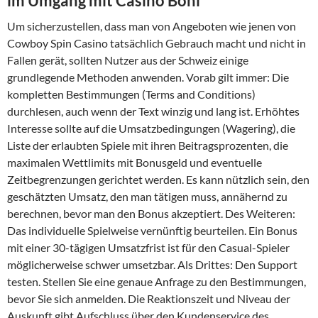
im Umgang mit Casino Boni
Um sicherzustellen, dass man von Angeboten wie jenen von
Cowboy Spin Casino tatsächlich Gebrauch macht und nicht in
Fallen gerät, sollten Nutzer aus der Schweiz einige
grundlegende Methoden anwenden. Vorab gilt immer: Die
kompletten Bestimmungen (Terms and Conditions)
durchlesen, auch wenn der Text winzig und lang ist. Erhöhtes
Interesse sollte auf die Umsatzbedingungen (Wagering), die
Liste der erlaubten Spiele mit ihren Beitragsprozenten, die
maximalen Wettlimits mit Bonusgeld und eventuelle
Zeitbegrenzungen gerichtet werden. Es kann nützlich sein, den
geschätzten Umsatz, den man tätigen muss, annähernd zu
berechnen, bevor man den Bonus akzeptiert. Des Weiteren:
Das individuelle Spielweise vernünftig beurteilen. Ein Bonus
mit einer 30-tägigen Umsatzfrist ist für den Casual-Spieler
möglicherweise schwer umsetzbar. Als Drittes: Den Support
testen. Stellen Sie eine genaue Anfrage zu den Bestimmungen,
bevor Sie sich anmelden. Die Reaktionszeit und Niveau der
Auskunft gibt Aufschluss über den Kundenservice des