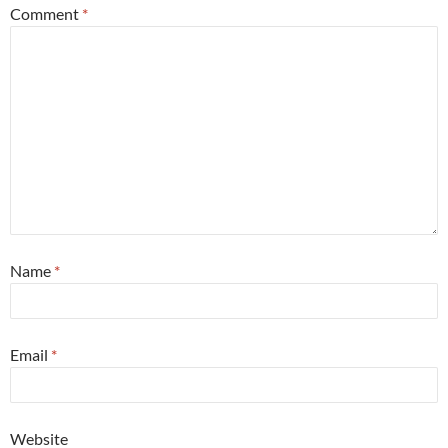
Comment
*
Name
*
Email
*
Website