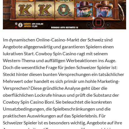
Im dynamischen Online-Casino-Markt der Schweiz sind
Angebote allgegenwärtig und garantieren Spielern einen
lukrativen Start. Cowboy Spin Casino ragt mit seinem
Western-Thema und auffälligen Werbeaktionen ins Auge.
Doch die wesentliche Frage für jeden Schweizer Spieler ist:
Steckt hinter diesen bunten Versprechungen ein tatsächlicher
Mehrwert oder handelt es sich primär um hohle Marketing-
Versprechen? Diese gründliche Analyse geht über die
oberflächlichen Lockrufe hinaus und prüft die Substanz der
Cowboy Spin Casino Boni. Sie beleuchtet die konkreten
Umsatzbedingungen, die Spielbeschränkungen und die
praktischen Auswirkungen auf das Spielerlebnis. Für
Schweizer Spieler ist es besonders wichtig, Angebote auf ihre