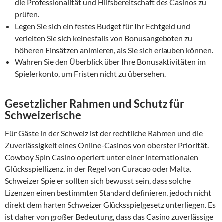
die Professionalität und Hilfsbereitschaft des Casinos zu
prüfen.
Legen Sie sich ein festes Budget für Ihr Echtgeld und
verleiten Sie sich keinesfalls von Bonusangeboten zu
höheren Einsätzen animieren, als Sie sich erlauben können.
Wahren Sie den Überblick über Ihre Bonusaktivitäten im
Spielerkonto, um Fristen nicht zu übersehen.
Gesetzlicher Rahmen und Schutz für
Schweizerische
Für Gäste in der Schweiz ist der rechtliche Rahmen und die
Zuverlässigkeit eines Online-Casinos von oberster Priorität.
Cowboy Spin Casino operiert unter einer internationalen
Glücksspiellizenz, in der Regel von Curacao oder Malta.
Schweizer Spieler sollten sich bewusst sein, dass solche
Lizenzen einen bestimmten Standard definieren, jedoch nicht
direkt dem harten Schweizer Glücksspielgesetz unterliegen. Es
ist daher von großer Bedeutung, dass das Casino zuverlässige