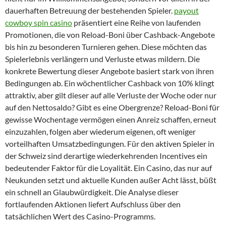
dauerhaften Betreuung der bestehenden Spieler.
payout
cowboy spin casino
präsentiert eine Reihe von laufenden
Promotionen, die von Reload-Boni über Cashback-Angebote
bis hin zu besonderen Turnieren gehen. Diese möchten das
Spielerlebnis verlängern und Verluste etwas mildern. Die
konkrete Bewertung dieser Angebote basiert stark von ihren
Bedingungen ab. Ein wöchentlicher Cashback von 10% klingt
attraktiv, aber gilt dieser auf alle Verluste der Woche oder nur
auf den Nettosaldo? Gibt es eine Obergrenze? Reload-Boni für
gewisse Wochentage vermögen einen Anreiz schaffen, erneut
einzuzahlen, folgen aber wiederum eigenen, oft weniger
vorteilhaften Umsatzbedingungen. Für den aktiven Spieler in
der Schweiz sind derartige wiederkehrenden Incentives ein
bedeutender Faktor für die Loyalität. Ein Casino, das nur auf
Neukunden setzt und aktuelle Kunden außer Acht lässt, büßt
ein schnell an Glaubwürdigkeit. Die Analyse dieser
fortlaufenden Aktionen liefert Aufschluss über den
tatsächlichen Wert des Casino-Programms.