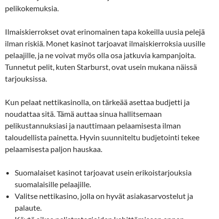
pelikokemuksia.
Ilmaiskierrokset ovat erinomainen tapa kokeilla uusia pelejä
ilman riskiä. Monet kasinot tarjoavat ilmaiskierroksia uusille
pelaajille, ja ne voivat myös olla osa jatkuvia kampanjoita.
Tunnetut pelit, kuten Starburst, ovat usein mukana näissä
tarjouksissa.
Kun pelaat nettikasinolla, on tärkeää asettaa budjetti ja
noudattaa sitä. Tämä auttaa sinua hallitsemaan
pelikustannuksiasi ja nauttimaan pelaamisesta ilman
taloudellista painetta. Hyvin suunniteltu budjetointi tekee
pelaamisesta paljon hauskaa.
Suomalaiset kasinot tarjoavat usein erikoistarjouksia
suomalaisille pelaajille.
Valitse nettikasino, jolla on hyvät asiakasarvostelut ja
palaute.