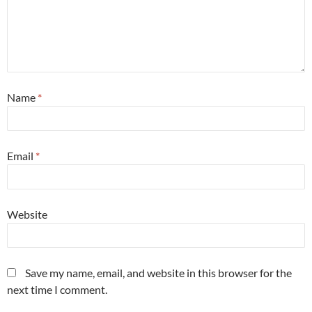
Name
*
Email
*
Website
Save my name, email, and website in this browser for the
next time I comment.