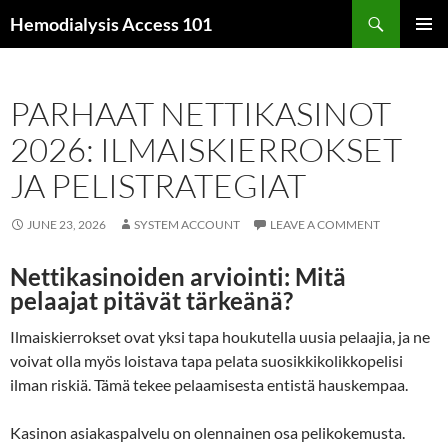
Skip
Search
Hemodialysis Access 101
to
PRIMAR
content
MENU
PARHAAT NETTIKASINOT
2026: ILMAISKIERROKSET
JA PELISTRATEGIAT
JUNE 23, 2026
SYSTEM ACCOUNT
LEAVE A COMMENT
Nettikasinoiden arviointi: Mitä
pelaajat pitävät tärkeänä?
Ilmaiskierrokset ovat yksi tapa houkutella uusia pelaajia, ja ne
voivat olla myös loistava tapa pelata suosikkikolikkopelisi
ilman riskiä. Tämä tekee pelaamisesta entistä hauskempaa.
Kasinon asiakaspalvelu on olennainen osa pelikokemusta.