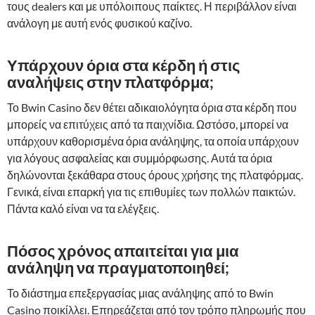
τους dealers και με υπόλοιπους παίκτες. Η περιβάλλον είναι
ανάλογη με αυτή ενός φυσικού καζίνο.
Υπάρχουν όρια στα κέρδη ή στις
αναλήψεις στην πλατφόρμα;
Το Bwin Casino δεν θέτει αδικαιολόγητα όρια στα κέρδη που
μπορείς να επιτύχεις από τα παιχνίδια. Ωστόσο, μπορεί να
υπάρχουν καθορισμένα όρια ανάληψης, τα οποία υπάρχουν
για λόγους ασφαλείας και συμμόρφωσης. Αυτά τα όρια
δηλώνονται ξεκάθαρα στους όρους χρήσης της πλατφόρμας.
Γενικά, είναι επαρκή για τις επιθυμίες των πολλών παικτών.
Πάντα καλό είναι να τα ελέγξεις.
Πόσος χρόνος απαιτείται για μια
ανάληψη να πραγματοποιηθεί;
Το διάστημα επεξεργασίας μιας ανάληψης από το Bwin
Casino ποικίλλει. Επηρεάζεται από τον τρόπο πληρωμής που