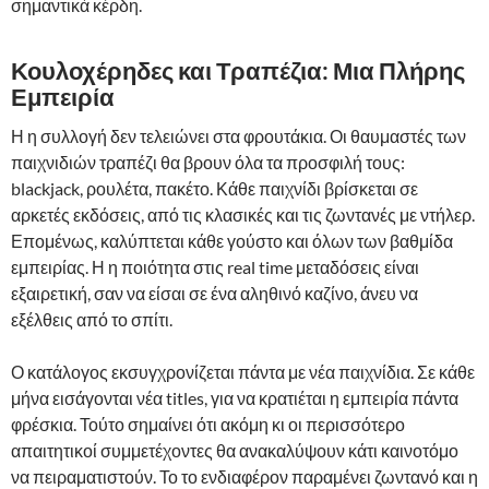
σημαντικά κέρδη.
Κουλοχέρηδες και Τραπέζια: Μια Πλήρης
Εμπειρία
Η η συλλογή δεν τελειώνει στα φρουτάκια. Οι θαυμαστές των
παιχνιδιών τραπέζι θα βρουν όλα τα προσφιλή τους:
blackjack, ρουλέτα, πακέτο. Κάθε παιχνίδι βρίσκεται σε
αρκετές εκδόσεις, από τις κλασικές και τις ζωντανές με ντήλερ.
Επομένως, καλύπτεται κάθε γούστο και όλων των βαθμίδα
εμπειρίας. Η η ποιότητα στις real time μεταδόσεις είναι
εξαιρετική, σαν να είσαι σε ένα αληθινό καζίνο, άνευ να
εξέλθεις από το σπίτι.
Ο κατάλογος εκσυγχρονίζεται πάντα με νέα παιχνίδια. Σε κάθε
μήνα εισάγονται νέα titles, για να κρατιέται η εμπειρία πάντα
φρέσκια. Τούτο σημαίνει ότι ακόμη κι οι περισσότερο
απαιτητικοί συμμετέχοντες θα ανακαλύψουν κάτι καινοτόμο
να πειραματιστούν. Το το ενδιαφέρον παραμένει ζωντανό και η