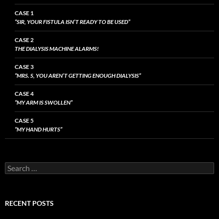
CASE 1
“SIR, YOUR FISTULA ISN’T READY TO BE USED”
CASE 2
THE DIALYSIS MACHINE ALARMS!
CASE 3
“MRS. S, YOU AREN’T GETTING ENOUGH DIALYSIS”
CASE 4
“MY ARM IS SWOLLEN”
CASE 5
“MY HAND HURTS”
Search
for:
RECENT POSTS