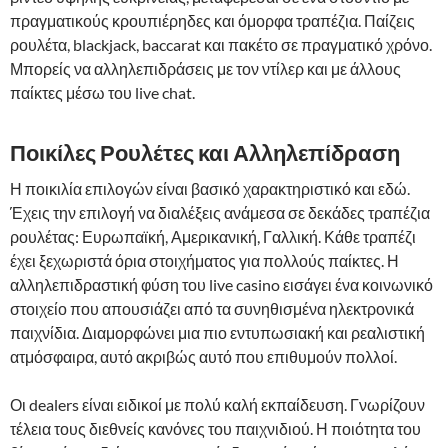
πραγματικούς κρουπιέρηδες και όμορφα τραπέζια. Παίζεις
ρουλέτα, blackjack, baccarat και πακέτο σε πραγματικό χρόνο.
Μπορείς να αλληλεπιδράσεις με τον ντίλερ και με άλλους
παίκτες μέσω του live chat.
Ποικίλες Ρουλέτες και Αλληλεπίδραση
Η ποικιλία επιλογών είναι βασικό χαρακτηριστικό και εδώ.
Έχεις την επιλογή να διαλέξεις ανάμεσα σε δεκάδες τραπέζια
ρουλέτας: Ευρωπαϊκή, Αμερικανική, Γαλλική. Κάθε τραπέζι
έχει ξεχωριστά όρια στοιχήματος για πολλούς παίκτες. Η
αλληλεπιδραστική φύση του live casino εισάγει ένα κοινωνικό
στοιχείο που απουσιάζει από τα συνηθισμένα ηλεκτρονικά
παιχνίδια. Διαμορφώνει μια πιο εντυπωσιακή και ρεαλιστική
ατμόσφαιρα, αυτό ακριβώς αυτό που επιθυμούν πολλοί.
Οι dealers είναι ειδικοί με πολύ καλή εκπαίδευση. Γνωρίζουν
τέλεια τους διεθνείς κανόνες του παιχνιδιού. Η ποιότητα του