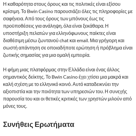
Η καθαρότητα στους όρους και τις πολιτικές είναι εξίσου
κρίσιμη. Το Bwin Casino παρουσιάζει όλες τις πληροφορίες με
σαφήνεια. Από τους όρους των μπόνους έως τις
προϋποθέσεις για ανάληψη, όλα είναι ξεκάθαρα. Η
υποστήριξη πελατών για ελληνόφωνους παίκτες είναι
διαθέσιμη μέσω ζωντανού chat και email. Μια γρήγορη και
σωστή απάντηση σε οποιαδήποτε ερώτηση ή πρόβλημα είναι
ζωτικής σημασίας για μια ομαλή εμπειρία.
Η φήμη μιας πλατφόρμας στην Ελλάδα είναι ένας άλλος
σημαντικός δείκτης. Το Bwin Casino έχει χτίσει μια μακρά και
καλή σχέση με το ελληνικό κοινό. Αυτό καταδεικνύει την
αξιοπιστία και την ποιότητα των υπηρεσιών του. Η συνεχής
παρουσία του και οι θετικές κριτικές των χρηστών μιλούν από
μόνες τους.
Συνήθεις Ερωτήματα