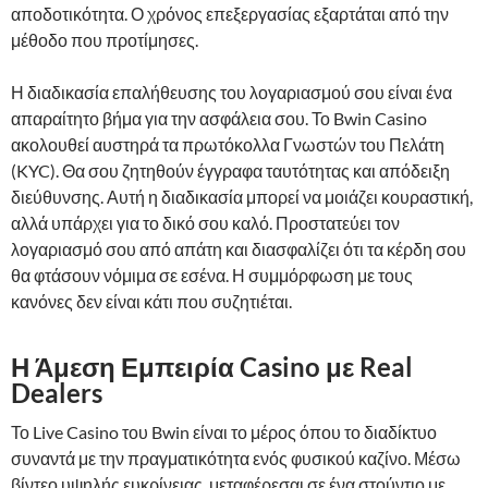
αποδοτικότητα. Ο χρόνος επεξεργασίας εξαρτάται από την
μέθοδο που προτίμησες.
Η διαδικασία επαλήθευσης του λογαριασμού σου είναι ένα
απαραίτητο βήμα για την ασφάλεια σου. Το Bwin Casino
ακολουθεί αυστηρά τα πρωτόκολλα Γνωστών του Πελάτη
(KYC). Θα σου ζητηθούν έγγραφα ταυτότητας και απόδειξη
διεύθυνσης. Αυτή η διαδικασία μπορεί να μοιάζει κουραστική,
αλλά υπάρχει για το δικό σου καλό. Προστατεύει τον
λογαριασμό σου από απάτη και διασφαλίζει ότι τα κέρδη σου
θα φτάσουν νόμιμα σε εσένα. Η συμμόρφωση με τους
κανόνες δεν είναι κάτι που συζητιέται.
Η Άμεση Εμπειρία Casino με Real
Dealers
Το Live Casino του Bwin είναι το μέρος όπου το διαδίκτυο
συναντά με την πραγματικότητα ενός φυσικού καζίνο. Μέσω
βίντεο υψηλής ευκρίνειας, μεταφέρεσαι σε ένα στούντιο με