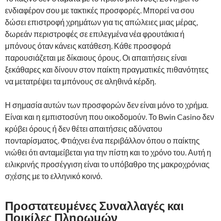
ενδιαφέρον σου με τακτικές προσφορές. Μπορεί να σου
δώσει επιστροφή χρημάτων για τις απώλειες μιας μέρας,
δωρεάν περιστροφές σε επιλεγμένα νέα φρουτάκια ή
μπόνους όταν κάνεις κατάθεση. Κάθε προσφορά
παρουσιάζεται με δίκαιους όρους. Οι απαιτήσεις είναι
ξεκάθαρες και δίνουν στον παίκτη πραγματικές πιθανότητες
να μετατρέψει τα μπόνους σε αληθινά κέρδη.
Η σημασία αυτών των προσφορών δεν είναι μόνο το χρήμα.
Είναι και η εμπιστοσύνη που οικοδομούν. Το Bwin Casino δεν
κρύβει όρους ή δεν θέτει απαιτήσεις αδύνατου
πονταρίσματος. Φτιάχνει ένα περιβάλλον όπου ο παίκτης
νιώθει ότι ανταμείβεται για την πίστη και το χρόνο του. Αυτή η
ειλικρινής προσέγγιση είναι το υπόβαθρο της μακροχρόνιας
σχέσης με το ελληνικό κοινό.
Προστατευμένες Συναλλαγές και
Ποικίλες Πληρωμών