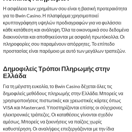
Η ασφάλεια των χρημάτων σου είναι η βασική προτεραιότητα
για το Bwin Casino. Η πλατφόρμα χρησιμοποιεί
κρυπτογράφηση υψηλών προδιαγραφών για να φυλάσσει
κάθε κατάθεση και ανάληψη. Όλα τα οικονομικά σου δεδομένα
διακινούνται και αποθηκεύονται με ασφαλή πρωτόκολλα. Οι
πληροφορίες σου παραμένουν απόρρητες. Το επίπεδο
προστασίας είναι παρόμοιο με αυτό των μεγάλων τραπεζών.
Δημοφιλείς Τρόποι Πληρωμής στην
Ελλάδα
Για τη μέγιστη ευκολία, το Bwin Casino δέχεται όλες τις
δημοφιλείς μεθόδους πληρωμής στην Ελλάδα. Μπορείς να
χρησιμοποιήσεις πιστωτικές και χρεωστικές κάρτες όπως
VISA και Mastercard. Υποστηρίζονται επίσης οι σύγχρονες
ηλεκτρονικές τράπεζες. Οι καταθέσεις γίνονται σχεδόν
αμέσως. Μπορείς να ξεκινήσεις να παίζεις χωρίς
καθυστέρηση. Οι αναλήψεις επεξεργάζονται με την ίδια