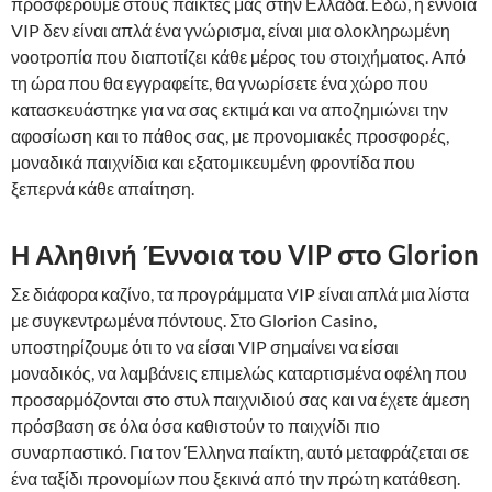
προσφέρουμε στους παίκτες μας στην Ελλάδα. Εδώ, η έννοια
VIP δεν είναι απλά ένα γνώρισμα, είναι μια ολοκληρωμένη
νοοτροπία που διαποτίζει κάθε μέρος του στοιχήματος. Από
τη ώρα που θα εγγραφείτε, θα γνωρίσετε ένα χώρο που
κατασκευάστηκε για να σας εκτιμά και να αποζημιώνει την
αφοσίωση και το πάθος σας, με προνομιακές προσφορές,
μοναδικά παιχνίδια και εξατομικευμένη φροντίδα που
ξεπερνά κάθε απαίτηση.
Η Αληθινή Έννοια του VIP στο Glorion
Σε διάφορα καζίνο, τα προγράμματα VIP είναι απλά μια λίστα
με συγκεντρωμένα πόντους. Στο Glorion Casino,
υποστηρίζουμε ότι το να είσαι VIP σημαίνει να είσαι
μοναδικός, να λαμβάνεις επιμελώς καταρτισμένα οφέλη που
προσαρμόζονται στο στυλ παιχνιδιού σας και να έχετε άμεση
πρόσβαση σε όλα όσα καθιστούν το παιχνίδι πιο
συναρπαστικό. Για τον Έλληνα παίκτη, αυτό μεταφράζεται σε
ένα ταξίδι προνομίων που ξεκινά από την πρώτη κατάθεση.