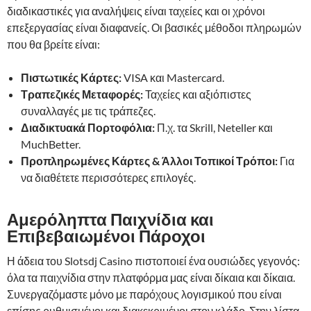
διαδικαστικές για αναλήψεις είναι ταχείες και οι χρόνοι
επεξεργασίας είναι διαφανείς. Οι βασικές μέθοδοι πληρωμών
που θα βρείτε είναι:
Πιστωτικές Κάρτες:
VISA και Mastercard.
Τραπεζικές Μεταφορές:
Ταχείες και αξιόπιστες
συναλλαγές με τις τράπεζες.
Διαδικτυακά Πορτοφόλια:
Π.χ. τα Skrill, Neteller και
MuchBetter.
Προπληρωμένες Κάρτες & Άλλοι Τοπικοί Τρόποι:
Για
να διαθέτετε περισσότερες επιλογές.
Αμερόληπτα Παιχνίδια και
Επιβεβαιωμένοι Πάροχοι
Η άδεια του Slotsdj Casino πιστοποιεί ένα ουσιώδες γεγονός:
όλα τα παιχνίδια στην πλατφόρμα μας είναι δίκαια και δίκαια.
Συνεργαζόμαστε μόνο με παρόχους λογισμικού που είναι
επίσης ρυθμισμένοι και διακεκριμένοι στον κλάδο. Στην λίστα