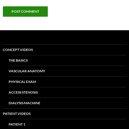
CONCEPT VIDEOS
THE BASICS
VASCULAR ANATOMY
PHYSICAL EXAM
ACCESS STENOSIS
DIALYSIS MACHINE
PATIENT VIDEOS
PATIENT 1