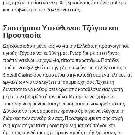
μας πρέπει πρώτα να εγκριθεί, κρατώντας έτσι ένα σταθερό
και προβλέψιμο περιβάλλον για εσάς.
Συστήματα Υπεύθυνου Τζόγου και
Προστασία
Ως εξουσιοδοτημένο καζίνο για την Ελλάδα, η προαγωγή του
υγιούς τζόγου είναι ευθύνη μας. Γνωρίζουμε ότι ο τζόγος
πρέπει να είναι ψυχαγωγία, τίποτα παραπάνω. Ποτέ δεν
πρέπει να εξελιχθεί σε πηγή δυσκολιών. Για το λόγο αυτό, το
Slotsdj Casino σας προσφέρει στην κατοχή σας ένα πλήρες κιτ
εργαλείων για να ελέγξετε τη συμμετοχή σας. Έχετε τη
δυνατότητα να καθορίσετε όρια στις καταθέσεις σας για τη
μέρα, την εβδομάδα ή τον μήνα. Μπορείτε να ζητήσετε
προσωρινό ή μόνιμο απαγόρευση από το λογαριασμό σας.
Δύναστε να προσαρμόσετε χρονικά όρια για να ελέγχετε τη
διάρκεια των συνεδριών σας. Προσφέρουμε επίσης σαφή
ενημέρωση για τα σημάδια προβληματικού τζόγου και
άμεσους συνδέσμους με οργανισμούς στήριξης όπως το