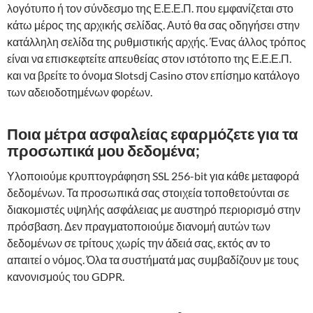
λογότυπο ή τον σύνδεσμο της Ε.Ε.Ε.Π. που εμφανίζεται στο
κάτω μέρος της αρχικής σελίδας. Αυτό θα σας οδηγήσει στην
κατάλληλη σελίδα της ρυθμιστικής αρχής. Ένας άλλος τρόπος
είναι να επισκεφτείτε απευθείας στον ιστότοπο της Ε.Ε.Ε.Π.
και να βρείτε το όνομα Slotsdj Casino στον επίσημο κατάλογο
των αδειοδοτημένων φορέων.
Ποια μέτρα ασφαλείας εφαρμόζετε για τα
προσωπικά μου δεδομένα;
Υλοποιούμε κρυπτογράφηση SSL 256-bit για κάθε μεταφορά
δεδομένων. Τα προσωπικά σας στοιχεία τοποθετούνται σε
διακομιστές υψηλής ασφάλειας με αυστηρό περιορισμό στην
πρόσβαση. Δεν πραγματοποιούμε διανομή αυτών των
δεδομένων σε τρίτους χωρίς την άδειά σας, εκτός αν το
απαιτεί ο νόμος. Όλα τα συστήματά μας συμβαδίζουν με τους
κανονισμούς του GDPR.