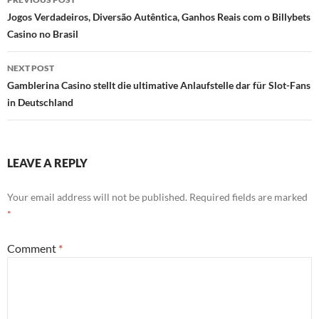
navigation
Jogos Verdadeiros, Diversão Autêntica, Ganhos Reais com o Billybets
Casino no Brasil
NEXT POST
Gamblerina Casino stellt die ultimative Anlaufstelle dar für Slot-Fans
in Deutschland
LEAVE A REPLY
Your email address will not be published.
Required fields are marked
*
Comment
*