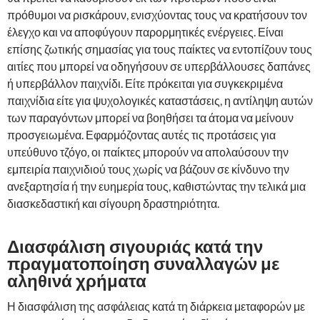
πρόθυμοι να ρισκάρουν, ενισχύοντας τους να κρατήσουν τον
έλεγχο και να αποφύγουν παρορμητικές ενέργειες. Είναι
επίσης ζωτικής σημασίας για τους παίκτες να εντοπίζουν τους
αιτίες που μπορεί να οδηγήσουν σε υπερβάλλουσες δαπάνες
ή υπερβάλλον παιχνίδι. Είτε πρόκειται για συγκεκριμένα
παιχνίδια είτε για ψυχολογικές καταστάσεις, η αντίληψη αυτών
των παραγόντων μπορεί να βοηθήσει τα άτομα να μείνουν
προσγειωμένα. Εφαρμόζοντας αυτές τις προτάσεις για
υπεύθυνο τζόγο, οι παίκτες μπορούν να απολαύσουν την
εμπειρία παιχνιδιού τους χωρίς να βάζουν σε κίνδυνο την
ανεξαρτησία ή την ευημερία τους, καθιστώντας την τελικά μια
διασκεδαστική και σίγουρη δραστηριότητα.
Διασφάλιση σιγουριάς κατά την
πραγματοποίηση συναλλαγών με
αληθινά χρήματα
Η διασφάλιση της ασφάλειας κατά τη διάρκεια μεταφορών με