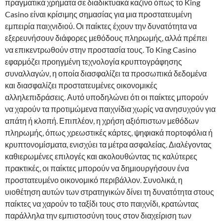
πραγματικά χρήματα σε διαδικτυακά καζίνο όπως το King
Casino είναι κρίσιμης σημασίας για μια προστατευμένη
εμπειρία παιχνιδιού. Οι παίκτες έχουν την δυνατότητα να
εξερευνήσουν διάφορες μεθόδους πληρωμής, αλλά πρέπει
να επικεντρωθούν στην προστασία τους. Το King Casino
εφαρμόζει προηγμένη τεχνολογία κρυπτογράφησης
συναλλαγών, η οποία διασφαλίζει τα προσωπικά δεδομένα
και διασφαλίζει προστατευμένες οικονομικές
αλληλεπιδράσεις. Αυτό υποδηλώνει ότι οι παίκτες μπορούν
να χαρούν τα προτιμώμενα παιχνίδια χωρίς να ανησυχούν για
απάτη ή κλοπή. Επιπλέον, η χρήση αξιόπιστων μεθόδων
πληρωμής, όπως χρεωστικές κάρτες, ψηφιακά πορτοφόλια ή
κρυπτονομίσματα, ενισχύει τα μέτρα ασφαλείας. Διαλέγοντας
καθιερωμένες επιλογές και ακολουθώντας τις καλύτερες
πρακτικές, οι παίκτες μπορούν να δημιουργήσουν ένα
προστατευμένο οικονομικό περιβάλλον. Συνολικά, η
υιοθέτηση αυτών των στρατηγικών δίνει τη δυνατότητα στους
παίκτες να χαρούν το ταξίδι τους στο παιχνίδι, κρατώντας
παράλληλα την εμπιστοσύνη τους στον διαχείριση των