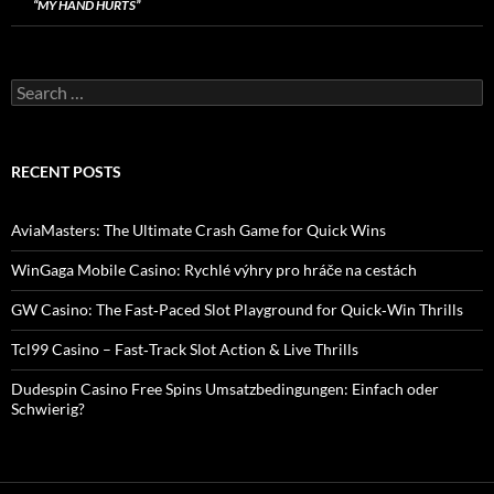
“MY HAND HURTS”
Search
for:
RECENT POSTS
AviaMasters: The Ultimate Crash Game for Quick Wins
WinGaga Mobile Casino: Rychlé výhry pro hráče na cestách
GW Casino: The Fast‑Paced Slot Playground for Quick‑Win Thrills
Tcl99 Casino – Fast‑Track Slot Action & Live Thrills
Dudespin Casino Free Spins Umsatzbedingungen: Einfach oder
Schwierig?