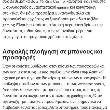
σας σε θεματικά slots, το King Casino ικανοποιεί κάθε γούστο.
Ο συνδυασμός συναρπαστικού gaming και καινοτόμων
στοιχείων όχι μόνο προσφέρει ψυχαγωγία, αλλά και
προσκαλεί τους χρήστες να ξεκινήσουν μοναδικά ταξίδια
gaming. Είναι ένα κατάστημα όπου η περιπέτεια βρίσκει την
δυνατότητα, καθιστώντας το έναν μοναδικό μέρος για
ψυχαγωγία με πραγματικά χρήματα στην χώρα.
Ασφαλής πλοήγηση σε μπόνους και
προσφορές
Όταν οι χρήστες βυθίζονται στον κόσμο των προσφορών και
των bonus στο King Casino, οφείλουν να είναι επιφυλακτικοί
σχετικά με τον σίγουρο διαχείριση αυτών των προσφορών. Η
αντίληψη ποικίλων τύπων μπόνους – όπως welcome bonus,
free spins και rewards – μπορεί να δώσει στους παίκτες τη
δυνατότητα να αυξήσουν την απόλαυση gaming τους. Όταν
την αναζήτηση τακτικών προωθήσεων, είναι σημαντικό να
διαβάζουν τα λεπτομέρειες. Αυτό υποστηρίζει τους παίκτες να