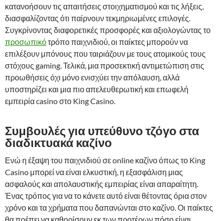
κατανοήσουν τις απαιτήσεις στοιχηματισμού και τις λήξεις,
διασφαλίζοντας ότι παίρνουν τεκμηριωμένες επιλογές.
Συγκρίνοντας διαφορετικές προσφορές και αξιολογώντας το
προσωπικό
τρόπο παιχνιδιού, οι παίκτες μπορούν να
επιλέξουν μπόνους που ταιριάζουν με τους ατομικούς τους
στόχους gaming. Τελικά, μια προσεκτική αντιμετώπιση στις
προωθήσεις όχι μόνο ενισχύει την απόλαυση, αλλά
υποστηρίζει και μια πιο απελευθερωτική και επωφελή
εμπειρία casino στο King Casino.
Συμβουλές για υπεύθυνο τζόγο στα
διαδικτυακά καζίνο
Ενώ η έξαψη του παιχνιδιού σε online καζίνο όπως το King
Casino μπορεί να είναι ελκυστική, η εξασφάλιση μιας
ασφαλούς και απολαυστικής εμπειρίας είναι απαραίτητη.
Ένας τρόπος για να το κάνετε αυτό είναι θέτοντας όρια στον
χρόνο και τα χρήματα που δαπανώνται στο καζίνο. Οι παίκτες
θα πρέπει να καθορίσουν εκ των προτέρων πόσο είναι