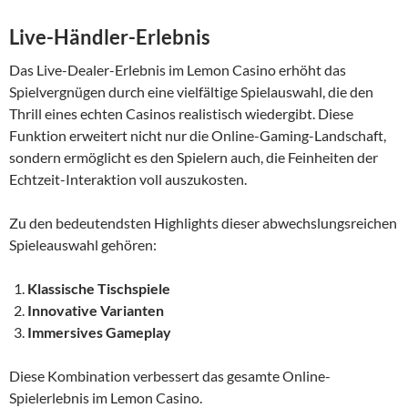
Live-Händler-Erlebnis
Das Live-Dealer-Erlebnis im Lemon Casino erhöht das
Spielvergnügen durch eine vielfältige Spielauswahl, die den
Thrill eines echten Casinos realistisch wiedergibt. Diese
Funktion erweitert nicht nur die Online-Gaming-Landschaft,
sondern ermöglicht es den Spielern auch, die Feinheiten der
Echtzeit-Interaktion voll auszukosten.
Zu den bedeutendsten Highlights dieser abwechslungsreichen
Spieleauswahl gehören:
Klassische Tischspiele
Innovative Varianten
Immersives Gameplay
Diese Kombination verbessert das gesamte Online-
Spielerlebnis im Lemon Casino.