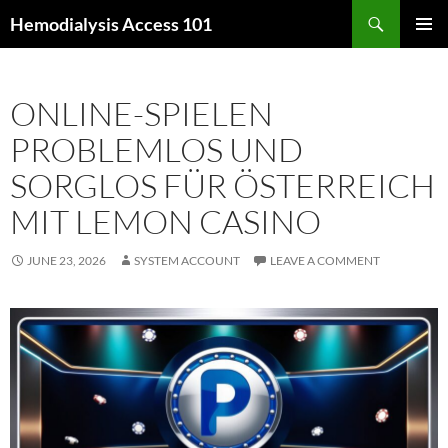
Skip
Search
Hemodialysis Access 101
to
PRIMAR
content
MENU
ONLINE-SPIELEN
PROBLEMLOS UND
SORGLOS FÜR ÖSTERREICH
MIT LEMON CASINO
JUNE 23, 2026
SYSTEM ACCOUNT
LEAVE A COMMENT