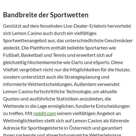
Bandbreite der Sportwetten
Gestützt auf dem fesselnden Live-Dealer-Erlebnis hervorhebt
sich Lemon Casino auch durch ein vielfältiges
Sportwettenangebot aus, das unterschiedlichste Geschmäcker
abdeckt. Die Plattform enthält beliebte Sportarten wie
Fußball, Basketball und Tennis und erweitert sich auf
gleichzeitig Nischenbereiche wie Darts und eSports. Diese
Vielfalt vergrößert nicht nur die Möglichkeiten für die Nutzer,
sondern unterstützt auch die Strategieplanung und
informierte Wettentscheidungen. Außerdem verwendet
Lemon Casino fortschrittliche Technologie, um aktuelle
Quoten und ausführliche Statistiken anzubieten, die
Wettende in die Lage ermöglichen, fundierte Entscheidungen
zu treffen. Mit
reddit.com
seinem vielfältigen Angebot an
Wettmöglichkeiten stellt sich auf Lemon Casino als führende
Adresse für Sportbegeisterte in Österreich und garantiert
ihnen packende und abwechslungsreiche Wetterlebnisse.