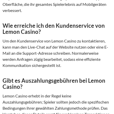
Oberfläche, die ihr gesamtes Spielerlebnis auf Mobilgeräten
verbessert.
Wie erreiche ich den Kundenservice von
Lemon Casino?
Um den Kundenservice von Lemon Casino zu kontaktieren,
kann man den Live-Chat auf der Website nutzen oder eine E-
Mail an die Support-Adresse schreiben. Normalerweise
werden Anfragen zügig bearbeitet, sodass eine effiziente
Kommunikation sichergestellt ist.
Gibt es Auszahlungsgebühren bei Lemon
Casino?
Lemon Casino erhebt in der Regel keine
Auszahlungsgebühren; Spieler sollten jedoch die spezifischen
Bedingungen ihrer gewählten Zahlungsmethode prüfen. Das