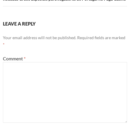
LEAVE A REPLY
Your email address will not be published.
Required fields are marked
*
Comment
*