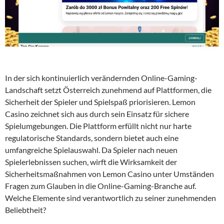
In der sich kontinuierlich verändernden Online-Gaming-
Landschaft setzt Österreich zunehmend auf Plattformen, die
Sicherheit der Spieler und Spielspaß priorisieren. Lemon
Casino zeichnet sich aus durch sein Einsatz für sichere
Spielumgebungen. Die Plattform erfüllt nicht nur harte
regulatorische Standards, sondern bietet auch eine
umfangreiche Spielauswahl. Da Spieler nach neuen
Spielerlebnissen suchen, wirft die Wirksamkeit der
Sicherheitsmaßnahmen von Lemon Casino unter Umständen
Fragen zum Glauben in die Online-Gaming-Branche auf.
Welche Elemente sind verantwortlich zu seiner zunehmenden
Beliebtheit?