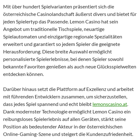
Mit über hundert Spielvarianten präsentiert sich die
österreichische Casinolandschaft äußerst divers und bietet für
jeden Spielertyp das Passende. Lemon Casino hat sein
Angebot um traditionelle Tischspiele, neuartige
Spielautomaten und einzigartige regionale Spezialitäten
erweitert und garantiert so jedem Spieler die geeignete
Herausforderung. Diese breite Auswahl ermöglicht
personalisierte Spielerlebnisse, bei denen Spieler sowohl
bekannte Favoriten genießen als auch neue Glücksspielwelten
entdecken können.
Darüber hinaus setzt die Plattform auf Exzellenz und arbeitet
mit führenden Entwicklern zusammen, um sicherzustellen,
dass jedes Spiel spannend und echt bleibt
lemonscasino.at
.
Dank modernster Technologie ermöglicht Lemon Casino ein
reibungsloses Spielerlebnis auf allen Geräten, stärkt seine
Position als bedeutender Akteur in der österreichischen
Online-Gaming-Szene und steigert die Kundenzufriedenheit.