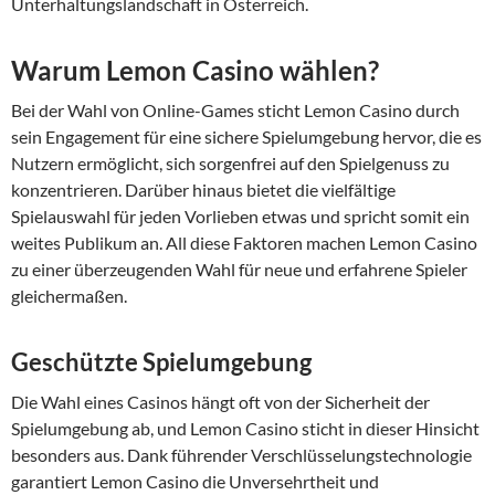
Unterhaltungslandschaft in Österreich.
Warum Lemon Casino wählen?
Bei der Wahl von Online-Games sticht Lemon Casino durch
sein Engagement für eine sichere Spielumgebung hervor, die es
Nutzern ermöglicht, sich sorgenfrei auf den Spielgenuss zu
konzentrieren. Darüber hinaus bietet die vielfältige
Spielauswahl für jeden Vorlieben etwas und spricht somit ein
weites Publikum an. All diese Faktoren machen Lemon Casino
zu einer überzeugenden Wahl für neue und erfahrene Spieler
gleichermaßen.
Geschützte Spielumgebung
Die Wahl eines Casinos hängt oft von der Sicherheit der
Spielumgebung ab, und Lemon Casino sticht in dieser Hinsicht
besonders aus. Dank führender Verschlüsselungstechnologie
garantiert Lemon Casino die Unversehrtheit und