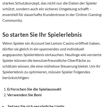
starkes Schutzkonzept, das nicht nur die Daten der Spieler
schützt, sondern auch ein sicheres Umgebung schafft –
essentiell für dauerhafte Kundentreue in der Online-Gaming-
Community.
So starten Sie Ihr Spielerlebnis
Wenn Spieler ein Account bei Lemon Casino eröffnet haben,
dürfen sie gleich in ein spannendes und individuell
angepasstes Spielerlebnis eintauchen. Neulinge wie versierte
Spieler können die benutzerfreundliche Oberfläche zu
schätzen wissen, die eine mühelose Steuerung bietet. Um ihr
Spielerlebnis zu optimieren, müssen Spieler Folgendes
berücksichtigen:
Erforschen Sie die Spielauswahl
Verwenden Sie Boni
Setzen Sie sich persönliche Limits