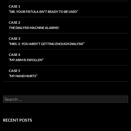
CASE 1
“SIR, YOUR FISTULA ISN’T READY TO BE USED”
CASE 2
THE DIALYSIS MACHINE ALARMS!
CASE 3
“MRS. S, YOU AREN’T GETTING ENOUGH DIALYSIS”
CASE 4
“MY ARM IS SWOLLEN”
CASE 5
“MY HAND HURTS”
Search
for:
RECENT POSTS