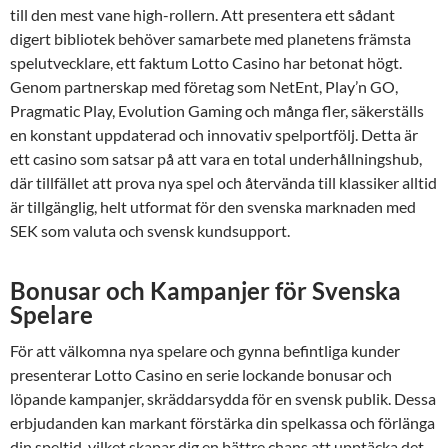
till den mest vane high-rollern. Att presentera ett sådant
digert bibliotek behöver samarbete med planetens främsta
spelutvecklare, ett faktum Lotto Casino har betonat högt.
Genom partnerskap med företag som NetEnt, Play’n GO,
Pragmatic Play, Evolution Gaming och många fler, säkerställs
en konstant uppdaterad och innovativ spelportfölj. Detta är
ett casino som satsar på att vara en total underhållningshub,
där tillfället att prova nya spel och återvända till klassiker alltid
är tillgänglig, helt utformat för den svenska marknaden med
SEK som valuta och svensk kundsupport.
Bonusar och Kampanjer för Svenska
Spelare
För att välkomna nya spelare och gynna befintliga kunder
presenterar Lotto Casino en serie lockande bonusar och
löpande kampanjer, skräddarsydda för en svensk publik. Dessa
erbjudanden kan markant förstärka din spelkassa och förlänga
din speltid, vilket skapar dig en bättre chans att upptäcka det