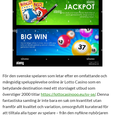
För den svenske spelaren som letar efter en omfattande och
mångsidig spelupplevelse online är Lotto Casino som en
betydande destination med ett storslaget utbud som
överstiger 2000 titlar
https://lottocasinooo.eu/sv-se/
. Denna
fantastiska samling är inte bara en sak om kvantitet utan
framför allt kvalitet och variation, omsorgsfullt kuraterad för
att tilltala alla typer av spelare – från den nyfikne nybörjaren