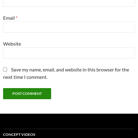
Email
*
Website
Save my name, email, and website in this browser for the
next time I comment.
CONCEPT VIDEOS