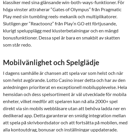
klassiker med sina glänsande win-both-ways-funktioner. För
höga vinster attraherar “Gates of Olympus” från Pragmatic
Play med sin tumbling reels-mekanik och multiplikatorer.
Slutligen ger “Reactoonz” från Play’n GO ett förtjusande,
klurigt spelupplägg med klusterbetalningar och en mängd
bonusfunktioner. Dessa spel är bara en smakbit av skatten
som står redo.
Mobilvänlighet och Spelglädje
I dagens samhälle är chansen att spela var som helst och när
som helst avgörande. Lotto Casino inser detta och har av den
anledningen prioriterat en exceptionell mobilupplevelse. Hela
hemsidan och dess spelsortiment är väl utvecklade för mobila
enheter, vilket medför att spelaren kan nå alla 2000+ spel
direkt via sin mobils webbläsare utan att behöva ladda ner en
dedikerad app. Detta garanterar en smidig integration mellan
att spela på skrivbordsdator och att fortsätta på mobilen, med
alla kontoutdrag, bonusar och inställningar uppdaterade.