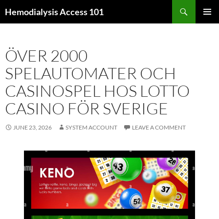
Skip
Search
Hemodialysis Access 101
to
PRIMAR
content
MENU
ÖVER 2000
SPELAUTOMATER OCH
CASINOSPEL HOS LOTTO
CASINO FÖR SVERIGE
JUNE 23, 2026
SYSTEM ACCOUNT
LEAVE A COMMENT