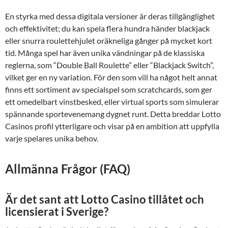
En styrka med dessa digitala versioner är deras tillgänglighet
och effektivitet; du kan spela flera hundra händer blackjack
eller snurra roulettehjulet oräkneliga gånger på mycket kort
tid. Många spel har även unika vändningar på de klassiska
reglerna, som “Double Ball Roulette” eller “Blackjack Switch”,
vilket ger en ny variation. För den som vill ha något helt annat
finns ett sortiment av specialspel som scratchcards, som ger
ett omedelbart vinstbesked, eller virtual sports som simulerar
spännande sportevenemang dygnet runt. Detta breddar Lotto
Casinos profil ytterligare och visar på en ambition att uppfylla
varje spelares unika behov.
Allmänna Frågor (FAQ)
Är det sant att Lotto Casino tillåtet och
licensierat i Sverige?