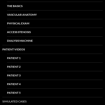
THE BASICS
VASCULAR ANATOMY
PHYSICAL EXAM
ACCESS STENOSIS
DIALYSIS MACHINE
PATIENT VIDEOS
PATIENT 1
PATIENT 2
PATIENT 3
PATIENT 4
PATIENT 5
SIMULATED CASES