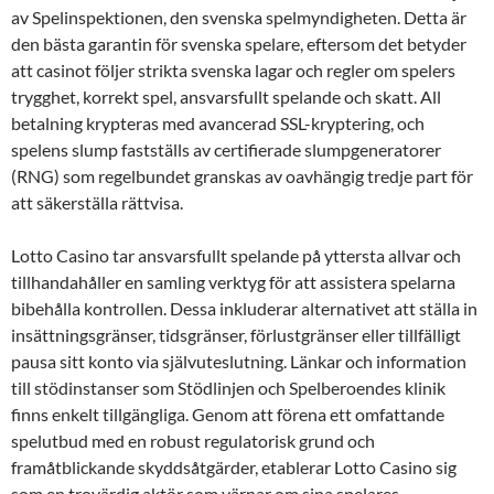
av Spelinspektionen, den svenska spelmyndigheten. Detta är
den bästa garantin för svenska spelare, eftersom det betyder
att casinot följer strikta svenska lagar och regler om spelers
trygghet, korrekt spel, ansvarsfullt spelande och skatt. All
betalning krypteras med avancerad SSL-kryptering, och
spelens slump fastställs av certifierade slumpgeneratorer
(RNG) som regelbundet granskas av oavhängig tredje part för
att säkerställa rättvisa.
Lotto Casino tar ansvarsfullt spelande på yttersta allvar och
tillhandahåller en samling verktyg för att assistera spelarna
bibehålla kontrollen. Dessa inkluderar alternativet att ställa in
insättningsgränser, tidsgränser, förlustgränser eller tillfälligt
pausa sitt konto via självuteslutning. Länkar och information
till stödinstanser som Stödlinjen och Spelberoendes klinik
finns enkelt tillgängliga. Genom att förena ett omfattande
spelutbud med en robust regulatorisk grund och
framåtblickande skyddsåtgärder, etablerar Lotto Casino sig
som en trovärdig aktör som värnar om sina spelares