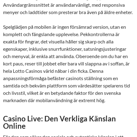
Användargränssnittet är användarvänligt, med responsiva
menyer och laddtider som presterar bra även på äldre enheter.
Spelglädjen på mobilen är ingen försämrad version, utan en
komplett och fängslande upplevelse. Pekkontrollerna är
exakta för fingrar, det visuella håller sig skarp och alla
egenskaper, inklusive snurrfunktioner, satsningsjusteringar
och menyval, är enkla att använda. Oberoende om du har en
kort paus, reser till jobbet eller bara vill slappna av i soffan, är
hela Lotto Casinos värld nåbar i din ficka. Denna
anpassningsförmåga befäster casinots ställning som en
samtida och bekväm plattform som värdesätter spelarens tid
och livsstil, vilket är en betydande faktor för den svenska
marknaden där mobilanvändning är extremt hög.
Casino Live: Den Verkliga Känslan
Online
För den som söker den sociala och autentiska känslan i ett