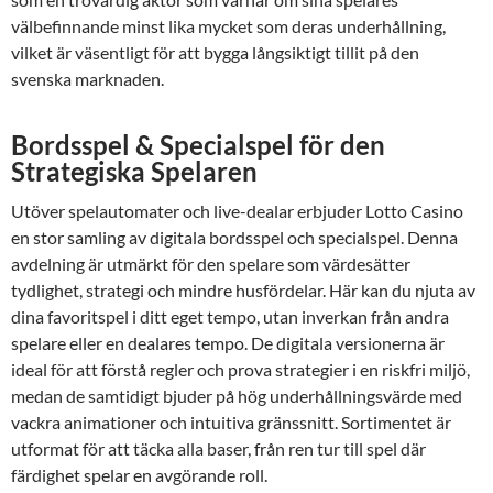
välbefinnande minst lika mycket som deras underhållning,
vilket är väsentligt för att bygga långsiktigt tillit på den
svenska marknaden.
Bordsspel & Specialspel för den
Strategiska Spelaren
Utöver spelautomater och live-dealar erbjuder Lotto Casino
en stor samling av digitala bordsspel och specialspel. Denna
avdelning är utmärkt för den spelare som värdesätter
tydlighet, strategi och mindre husfördelar. Här kan du njuta av
dina favoritspel i ditt eget tempo, utan inverkan från andra
spelare eller en dealares tempo. De digitala versionerna är
ideal för att förstå regler och prova strategier i en riskfri miljö,
medan de samtidigt bjuder på hög underhållningsvärde med
vackra animationer och intuitiva gränssnitt. Sortimentet är
utformat för att täcka alla baser, från ren tur till spel där
färdighet spelar en avgörande roll.