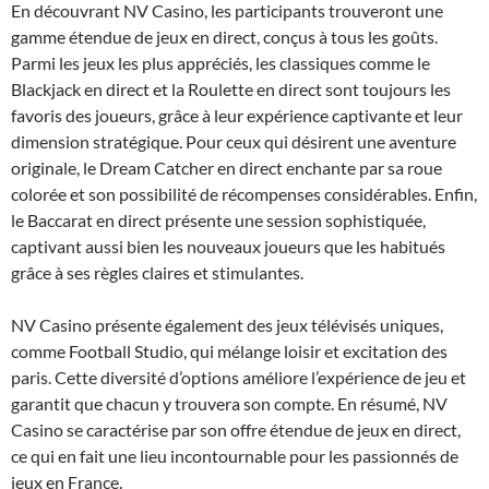
En découvrant NV Casino, les participants trouveront une
gamme étendue de jeux en direct, conçus à tous les goûts.
Parmi les jeux les plus appréciés, les classiques comme le
Blackjack en direct et la Roulette en direct sont toujours les
favoris des joueurs, grâce à leur expérience captivante et leur
dimension stratégique. Pour ceux qui désirent une aventure
originale, le Dream Catcher en direct enchante par sa roue
colorée et son possibilité de récompenses considérables. Enfin,
le Baccarat en direct présente une session sophistiquée,
captivant aussi bien les nouveaux joueurs que les habitués
grâce à ses règles claires et stimulantes.
NV Casino présente également des jeux télévisés uniques,
comme Football Studio, qui mélange loisir et excitation des
paris. Cette diversité d’options améliore l’expérience de jeu et
garantit que chacun y trouvera son compte. En résumé, NV
Casino se caractérise par son offre étendue de jeux en direct,
ce qui en fait une lieu incontournable pour les passionnés de
jeux en France.