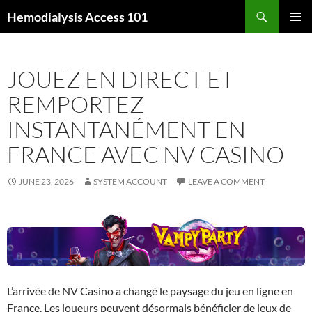
Skip
Search
Hemodialysis Access 101
to
PRIMAR
content
MENU
JOUEZ EN DIRECT ET
REMPORTEZ
INSTANTANÉMENT EN
FRANCE AVEC NV CASINO
JUNE 23, 2026
SYSTEM ACCOUNT
LEAVE A COMMENT
L’arrivée de NV Casino a changé le paysage du jeu en ligne en
France. Les joueurs peuvent désormais bénéficier de jeux de