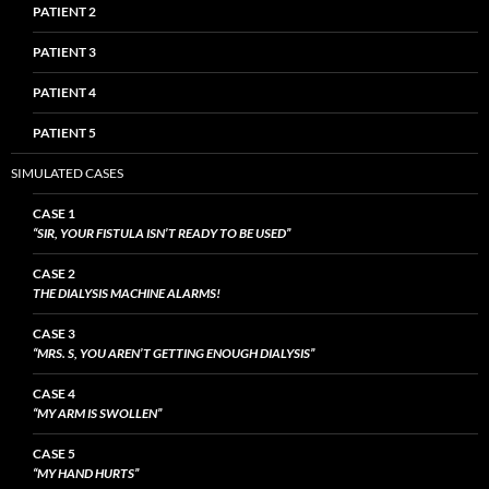
PATIENT 2
PATIENT 3
PATIENT 4
PATIENT 5
SIMULATED CASES
CASE 1
“SIR, YOUR FISTULA ISN’T READY TO BE USED”
CASE 2
THE DIALYSIS MACHINE ALARMS!
CASE 3
“MRS. S, YOU AREN’T GETTING ENOUGH DIALYSIS”
CASE 4
“MY ARM IS SWOLLEN”
CASE 5
“MY HAND HURTS”