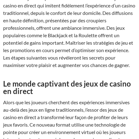
casino en direct qui imitent fidèlement l’expérience d’un casino
traditionnel, depuis le confort de leur domicile. Des diffusions
en haute définition, présentées par des croupiers
professionnels, offrent une ambiance immersive. Des jeux
populaires comme le Blackjack et la Roulette offrent un
potentiel de gains important. Maîtriser les stratégies de jeu et
les promotions en cours permet d’optimiser son expérience.
Les étapes suivantes vous révéleront les secrets pour
maximiser votre plaisir et augmenter vos chances de gagner.
Le monde captivant des jeux de casino
en direct
Alors que les joueurs cherchent des expériences immersives
au-delà des jeux en ligne traditionnels, l’essor des jeux de
casino en direct a transformé leur façon de profiter de leurs
jeux favoris. Ce nouveau format utilise une technologie de
pointe pour créer un environnement virtuel où les joueurs