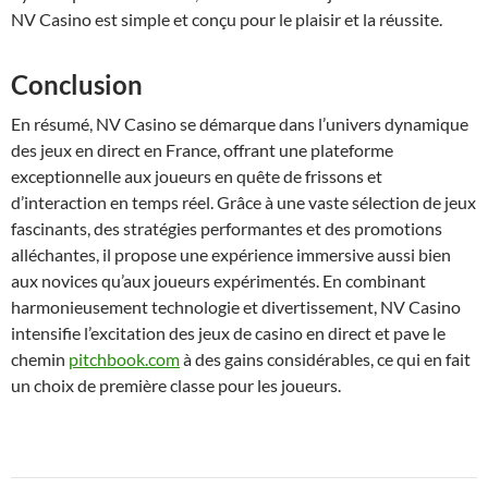
NV Casino est simple et conçu pour le plaisir et la réussite.
Conclusion
En résumé, NV Casino se démarque dans l’univers dynamique
des jeux en direct en France, offrant une plateforme
exceptionnelle aux joueurs en quête de frissons et
d’interaction en temps réel. Grâce à une vaste sélection de jeux
fascinants, des stratégies performantes et des promotions
alléchantes, il propose une expérience immersive aussi bien
aux novices qu’aux joueurs expérimentés. En combinant
harmonieusement technologie et divertissement, NV Casino
intensifie l’excitation des jeux de casino en direct et pave le
chemin
pitchbook.com
à des gains considérables, ce qui en fait
un choix de première classe pour les joueurs.