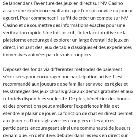
Se lancer dans l’aventure des jeux en direct sur NV Casino
assure une expérience exaltante, que l’on soit novice ou joueur
aguerri. Pour commencer, il suffit de créer un compte sur NV
Casino et de soumettre des informations exactes pour une
vérification rapide. Une fois inscrit, l’interface intuitive de la
plateforme encourage à explorer un large éventail de jeux en
direct, incluant des jeux de table classiques et des expériences
immersives animées par de vrais croupiers.
Déposez des fonds via différentes méthodes de paiement
sécurisées pour encourager une participation active. Il est
recommandé aux joueurs de se familiariser avec les règles et
les stratégies des jeux choisis grâce aux démos gratuites et aux
tutoriels disponibles sur le site. De plus, bénéficier des bonus
et des promotions peut améliorer l’expérience initiale et
étendre le plaisir de jouer. La fonction de chat en direct permet
aux joueurs d’interagir avec les croupiers et les autres
participants, encourageant ainsi une communauté de joueurs
dynamique. En définitive, débuter dans les jeux en direct sur