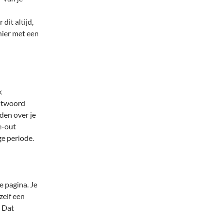
dit altijd,
 hier met een
k
antwoord
uden over je
e-out
ge periode.
 pagina. Je
zelf een
. Dat