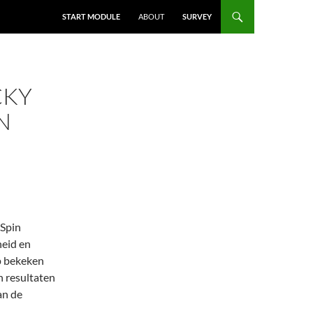
START MODULE
ABOUT
SURVEY
CKY
N
aSpin
heid en
ep bekeken
n resultaten
an de