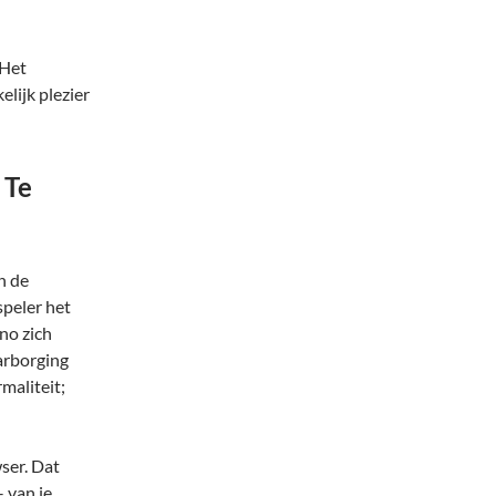
 Het
lijk plezier
 Te
n de
speler het
no zich
arborging
maliteit;
ser. Dat
– van je