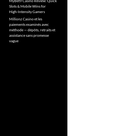
MyBet9 Casino Review: Quick
Slots & Mobile Wins for
High‑Intensity Gamers
Millionz Casino et les
paiements examinés avec
méthode — dépôts, retraits et
assistance sans promesse
vague