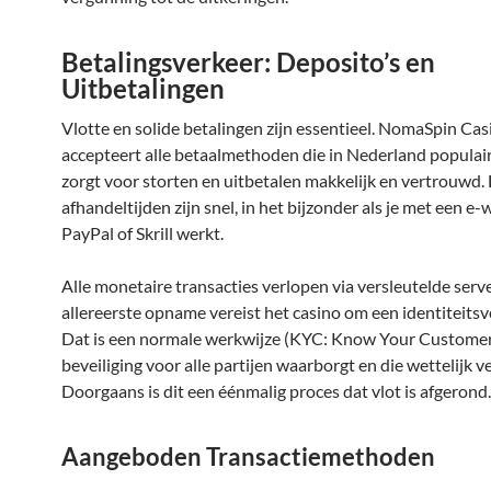
Betalingsverkeer: Deposito’s en
Uitbetalingen
Vlotte en solide betalingen zijn essentieel. NomaSpin Cas
accepteert alle betaalmethoden die in Nederland populair 
zorgt voor storten en uitbetalen makkelijk en vertrouwd.
afhandeltijden zijn snel, in het bijzonder als je met een e-
PayPal of Skrill werkt.
Alle monetaire transacties verlopen via versleutelde serve
allereerste opname vereist het casino om een identiteitsve
Dat is een normale werkwijze (KYC: Know Your Customer
beveiliging voor alle partijen waarborgt en die wettelijk ver
Doorgaans is dit een éénmalig proces dat vlot is afgerond.
Aangeboden Transactiemethoden