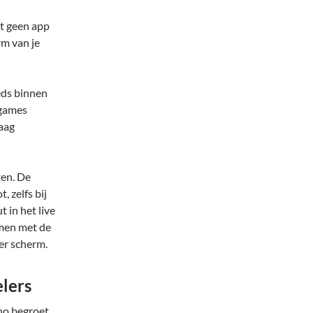
nt geen app
rm van je
eeds binnen
 games
raag
ten. De
, zelfs bij
 in het live
emen met de
ner scherm.
lers
no begroet