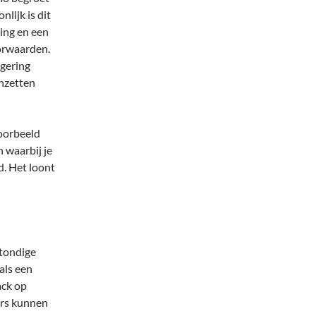
nlijk is dit
ting en een
oorwaarden.
gering
inzetten
voorbeeld
 waarbij je
d. Het loont
stondige
als een
ack op
lers kunnen