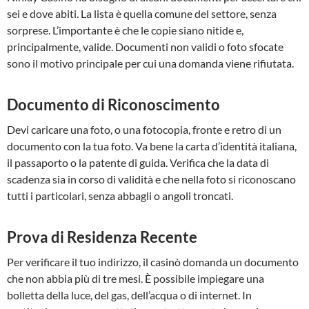
sei e dove abiti. La lista è quella comune del settore, senza
sorprese. L’importante è che le copie siano nitide e,
principalmente, valide. Documenti non validi o foto sfocate
sono il motivo principale per cui una domanda viene rifiutata.
Documento di Riconoscimento
Devi caricare una foto, o una fotocopia, fronte e retro di un
documento con la tua foto. Va bene la carta d’identità italiana,
il passaporto o la patente di guida. Verifica che la data di
scadenza sia in corso di validità e che nella foto si riconoscano
tutti i particolari, senza abbagli o angoli troncati.
Prova di Residenza Recente
Per verificare il tuo indirizzo, il casinò domanda un documento
che non abbia più di tre mesi. È possibile impiegare una
bolletta della luce, del gas, dell’acqua o di internet. In