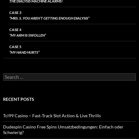
THE DIALYSIS MACHINE ALARMS!
CASE 3
“MRS. S, YOU AREN’T GETTING ENOUGH DIALYSIS”
CASE 4
“MY ARM IS SWOLLEN”
CASE 5
“MY HAND HURTS”
Search
for:
RECENT POSTS
Tcl99 Casino – Fast‑Track Slot Action & Live Thrills
Dudespin Casino Free Spins Umsatzbedingungen: Einfach oder
Schwierig?