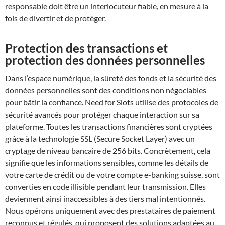
responsable doit être un interlocuteur fiable, en mesure à la
fois de divertir et de protéger.
Protection des transactions et
protection des données personnelles
Dans l’espace numérique, la sûreté des fonds et la sécurité des
données personnelles sont des conditions non négociables
pour bâtir la confiance. Need for Slots utilise des protocoles de
sécurité avancés pour protéger chaque interaction sur sa
plateforme. Toutes les transactions financières sont cryptées
grâce à la technologie SSL (Secure Socket Layer) avec un
cryptage de niveau bancaire de 256 bits. Concrètement, cela
signifie que les informations sensibles, comme les détails de
votre carte de crédit ou de votre compte e-banking suisse, sont
converties en code illisible pendant leur transmission. Elles
deviennent ainsi inaccessibles à des tiers mal intentionnés.
Nous opérons uniquement avec des prestataires de paiement
reconnus et régulés, qui proposent des solutions adaptées au