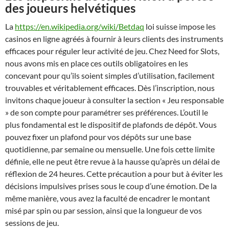
des joueurs helvétiques
La
https://en.wikipedia.org/wiki/Betdaq
loi suisse impose les
casinos en ligne agréés à fournir à leurs clients des instruments
efficaces pour réguler leur activité de jeu. Chez Need for Slots,
nous avons mis en place ces outils obligatoires en les
concevant pour qu’ils soient simples d’utilisation, facilement
trouvables et véritablement efficaces. Dès l’inscription, nous
invitons chaque joueur à consulter la section « Jeu responsable
» de son compte pour paramétrer ses préférences. L’outil le
plus fondamental est le dispositif de plafonds de dépôt. Vous
pouvez fixer un plafond pour vos dépôts sur une base
quotidienne, par semaine ou mensuelle. Une fois cette limite
définie, elle ne peut être revue à la hausse qu’après un délai de
réflexion de 24 heures. Cette précaution a pour but à éviter les
décisions impulsives prises sous le coup d’une émotion. De la
même manière, vous avez la faculté de encadrer le montant
misé par spin ou par session, ainsi que la longueur de vos
sessions de jeu.