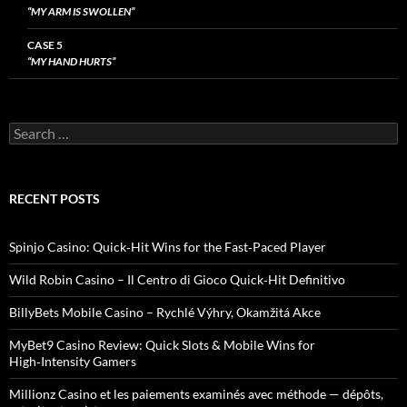
“MY ARM IS SWOLLEN”
CASE 5
“MY HAND HURTS”
Search
for:
RECENT POSTS
Spinjo Casino: Quick‑Hit Wins for the Fast‑Paced Player
Wild Robin Casino – Il Centro di Gioco Quick‑Hit Definitivo
BillyBets Mobile Casino – Rychlé Výhry, Okamžitá Akce
MyBet9 Casino Review: Quick Slots & Mobile Wins for
High‑Intensity Gamers
Millionz Casino et les paiements examinés avec méthode — dépôts,