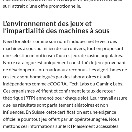
sur l’attrait d’une offre promotionnelle.
L’environnement des jeux et
l’impartialité des machines à sous
Need for Slots, comme son nom l’indique, met le vécu des
machines à sous au milieu de son univers, tout en proposant
une sélection minutieuse d’autres jeux de casino populaires.
Notre catalogue est uniquement constitué de jeux provenant
de développeurs internationaux reconnus. Les algorithmes de
ces jeux sont homologués par des laboratoires d’audit
indépendants comme eCOGRA, iTech Labs ou Gaming Labs.
Ces organismes vérifient et confirment le taux de retour
théorique (RTP) annoncé pour chaque slot. Leur travail assure
que les résultats sont parfaitement aléatoires et non
influencés. En Suisse, cette certification est une exigence
officielle pour tout jeu offert par un opérateur agréé. Nous
mettons ces informations sur le RTP aisément accessibles.