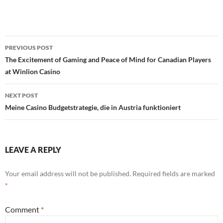
Post
PREVIOUS POST
navigation
The Excitement of Gaming and Peace of Mind for Canadian Players
at Winlion Casino
NEXT POST
Meine Casino Budgetstrategie, die in Austria funktioniert
LEAVE A REPLY
Your email address will not be published.
Required fields are marked
*
Comment
*