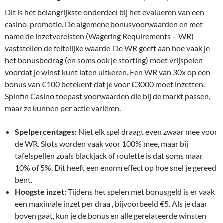
Dit is het belangrijkste onderdeel bij het evalueren van een
casino-promotie. De algemene bonusvoorwaarden en met
name de inzetvereisten (Wagering Requirements – WR)
vaststellen de feitelijke waarde. De WR geeft aan hoe vaak je
het bonusbedrag (en soms ook je storting) moet vrijspelen
voordat je winst kunt laten uitkeren. Een WR van 30x op een
bonus van €100 betekent dat je voor €3000 moet inzetten.
Spinfin Casino toepast voorwaarden die bij de markt passen,
maar ze kunnen per actie variëren.
Spelpercentages:
Niet elk spel draagt even zwaar mee voor
de WR. Slots worden vaak voor 100% mee, maar bij
tafelspellen zoals blackjack of roulette is dat soms maar
10% of 5%. Dit heeft een enorm effect op hoe snel je gereed
bent.
Hoogste inzet:
Tijdens het spelen met bonusgeld is er vaak
een maximale inzet per draai, bijvoorbeeld €5. Als je daar
boven gaat, kun je de bonus en alle gerelateerde winsten