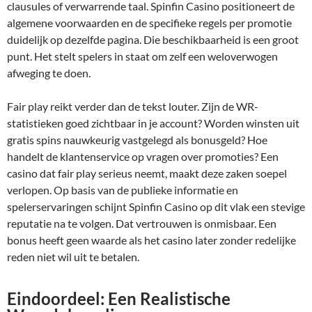
clausules of verwarrende taal. Spinfin Casino positioneert de
algemene voorwaarden en de specifieke regels per promotie
duidelijk op dezelfde pagina. Die beschikbaarheid is een groot
punt. Het stelt spelers in staat om zelf een weloverwogen
afweging te doen.
Fair play reikt verder dan de tekst louter. Zijn de WR-
statistieken goed zichtbaar in je account? Worden winsten uit
gratis spins nauwkeurig vastgelegd als bonusgeld? Hoe
handelt de klantenservice op vragen over promoties? Een
casino dat fair play serieus neemt, maakt deze zaken soepel
verlopen. Op basis van de publieke informatie en
spelerservaringen schijnt Spinfin Casino op dit vlak een stevige
reputatie na te volgen. Dat vertrouwen is onmisbaar. Een
bonus heeft geen waarde als het casino later zonder redelijke
reden niet wil uit te betalen.
Eindoordeel: Een Realistische