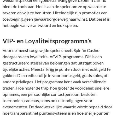
welkomstpakket een goede aanvang geven. Spinfin Casino
biedt de tools aan. Het is aan de speler om ze op waarde te
taxeren en wijs te benutten. Uiteindelijk zijn promoties een
toevoeging, geen gewaarborgde weg naar winst. Dat besef is
het begin van verantwoord en leuk spelen.
VIP- en Loyaliteitsprogramma’s
Voor de meest toegewijde spelers heeft Spinfin Casino
doorgaans een loyaliteits- of VIP-programma. Dit is een
gestructureerd stelsel van beloningen dat uitstijgt boven
tijdelijke acties. Meestal krijg je punten door met echt geld te
gokken. Die credits ruil je in voor bonusgeld, gratis spins, of
andere privileges. Het programma kent vaak verschillende
treden. Hoe hoger de trap, hoe groter de voordelen: snellere
opnames, een persoonlijke contactpersoon, besloten
toernooien, cadeaus, soms ook uitnodigingen voor
evenementen. De daadwerkelijke waarde wordt bepaald door
hoe transparant het puntensysteem is en hoe snel je punten