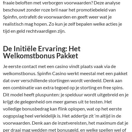
fraaie beloften met verborgen voorwaarden? Deze analyse
beschouwt zonder roze bril naar het promotiebeleid van
Spinfin, ontrafelt de voorwaarden en geeft weer wat je
realistisch mag hopen. Zo kun je zelf bepalen welke acties je
tijd en geld rechtvaardigen zijn.
De Initiële Ervaring: Het
Welkomstbonus Pakket
Je eerste contact met een casino vindt plaats vaak via de
welkomstbonus. Spinfin Casino werkt meestal met een pakket
dat over verschillende stortingen wordt verdeeld. Denk aan
een combinatie van extra tegoed op je storting en free spins.
Dit model heeft pluspunten: je spelduur wordt uitgebreid en je
krijgt de gelegenheid om meer games uit te testen. Het
volledige bonusbedrag kan flink oplopen, wat op het eerste
oogopslag heel verleidelijk is. Het addertje zit ‘m altijd in de
voorwaarden. Denk aan de inzetvereisten, het maximum dat je
per draai mag wedden met bonusgeld, en welke spellen wel of