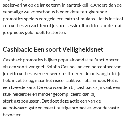
spelervaring op de lange termijn aantrekkelijk. Anders dan de
eenmalige welkomstbonus bieden deze terugkerende
promoties spelers geregeld een extra stimulans. Het is in staat
een verlies verzachten of je speelsessie uitbreiden zonder dat
je opnieuw geld hoeft te storten.
Cashback: Een soort Veiligheidsnet
Cashback promoties blijken populair omdat ze functioneren
als een soort vangnet. Spinfin Casino kan een percentage van
je netto verlies over een week restitueren. Je ontvangt niet je
hele inzet terug, maar het risico raakt wel iets minder. Het is
een tweede kans. De voorwaarden bij cashback zijn vaak een
stuk helderder en minder gecompliceerd dan bij
stortingsbonussen. Dat doet deze actie een van de
geloofwaardigste en meest nuttige promoties voor de vaste
bezoeker.