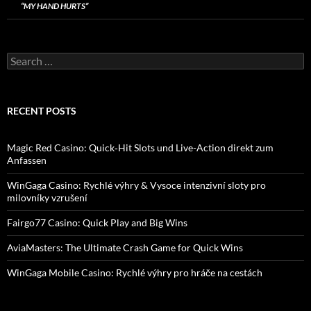
“MY HAND HURTS”
Search
for:
RECENT POSTS
Magic Red Casino: Quick‑Hit Slots und Live-Action direkt zum
Anfassen
WinGaga Casino: Rychlé výhry & Vysoce intenzivní sloty pro
milovníky vzrušení
Fairgo77 Casino: Quick Play and Big Wins
AviaMasters: The Ultimate Crash Game for Quick Wins
WinGaga Mobile Casino: Rychlé výhry pro hráče na cestách