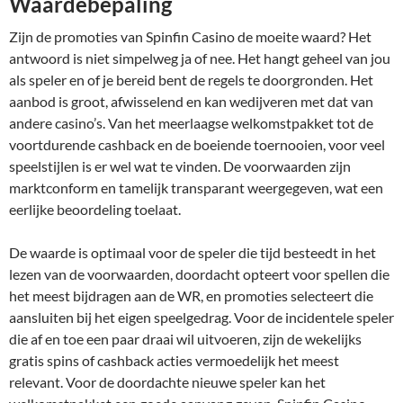
Waardebepaling
Zijn de promoties van Spinfin Casino de moeite waard? Het
antwoord is niet simpelweg ja of nee. Het hangt geheel van jou
als speler en of je bereid bent de regels te doorgronden. Het
aanbod is groot, afwisselend en kan wedijveren met dat van
andere casino’s. Van het meerlaagse welkomstpakket tot de
voortdurende cashback en de boeiende toernooien, voor veel
speelstijlen is er wel wat te vinden. De voorwaarden zijn
marktconform en tamelijk transparant weergegeven, wat een
eerlijke beoordeling toelaat.
De waarde is optimaal voor de speler die tijd besteedt in het
lezen van de voorwaarden, doordacht opteert voor spellen die
het meest bijdragen aan de WR, en promoties selecteert die
aansluiten bij het eigen speelgedrag. Voor de incidentele speler
die af en toe een paar draai wil uitvoeren, zijn de wekelijks
gratis spins of cashback acties vermoedelijk het meest
relevant. Voor de doordachte nieuwe speler kan het