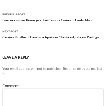
Post
PREVIOUS POST
navigation
Euer exklusiver Bonus jetzt bei Casoola Casino in Deutschland
NEXT POST
Cassino Mostbet – Canais de Apoio ao Cliente e Ajuda em Portugal
LEAVE A REPLY
Your email address will not be published.
Required fields are marked
*
Comment
*