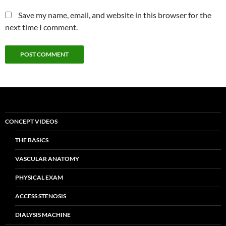
Save my name, email, and website in this browser for the
next time I comment.
CONCEPT VIDEOS
THE BASICS
VASCULAR ANATOMY
PHYSICAL EXAM
ACCESS STENOSIS
DIALYSIS MACHINE