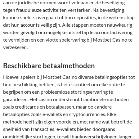
aan de juridische normen wordt voldaan en de beveiliging
tegen frauduleuze activiteiten versterken. Na bevestiging
kunnen spelers overgaan tot hun deposities, in de wetenschap
dat hun accounts veilig zijn. Alle stappen moeten nauwkeurig
worden gevolgd om mogelijke uitstel bij de accountactivering
te vermijden en een vlotte spelervaring bij Mostbet Casino te
verzekeren.
Beschikbare betaalmethoden
Hoewel spelers bij Mostbet Casino diverse betalingsopties tot
hun beschikking hebben, is het essentieel om elke optie te
begrijpen om een probleemloze stortingservaring te
garanderen. Het casino ondersteunt traditionele methoden
zoals creditcards en betaalpassen, maar ook andere
betaalopties zoals e-wallets en cryptocurrencies. Elke
methode heeft zijn eigen voordelen, met name wat betreft de
snelheid van transacties; e-wallets bieden doorgaans
onmiddellijke stortingen, terwijl bankoverschrijvingen langer