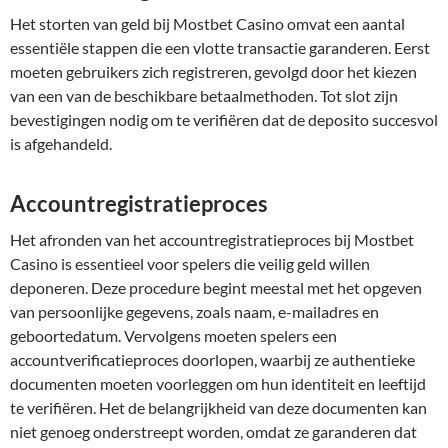
Het storten van geld bij Mostbet Casino omvat een aantal
essentiële stappen die een vlotte transactie garanderen. Eerst
moeten gebruikers zich registreren, gevolgd door het kiezen
van een van de beschikbare betaalmethoden. Tot slot zijn
bevestigingen nodig om te verifiëren dat de deposito succesvol
is afgehandeld.
Accountregistratieproces
Het afronden van het accountregistratieproces bij Mostbet
Casino is essentieel voor spelers die veilig geld willen
deponeren. Deze procedure begint meestal met het opgeven
van persoonlijke gegevens, zoals naam, e-mailadres en
geboortedatum. Vervolgens moeten spelers een
accountverificatieproces doorlopen, waarbij ze authentieke
documenten moeten voorleggen om hun identiteit en leeftijd
te verifiëren. Het de belangrijkheid van deze documenten kan
niet genoeg onderstreept worden, omdat ze garanderen dat