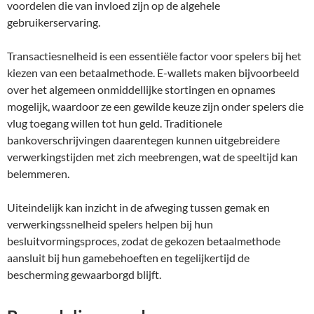
voordelen die van invloed zijn op de algehele
gebruikerservaring.
Transactiesnelheid is een essentiële factor voor spelers bij het
kiezen van een betaalmethode. E-wallets maken bijvoorbeeld
over het algemeen onmiddellijke stortingen en opnames
mogelijk, waardoor ze een gewilde keuze zijn onder spelers die
vlug toegang willen tot hun geld. Traditionele
bankoverschrijvingen daarentegen kunnen uitgebreidere
verwerkingstijden met zich meebrengen, wat de speeltijd kan
belemmeren.
Uiteindelijk kan inzicht in de afweging tussen gemak en
verwerkingssnelheid spelers helpen bij hun
besluitvormingsproces, zodat de gekozen betaalmethode
aansluit bij hun gamebehoeften en tegelijkertijd de
bescherming gewaarborgd blijft.