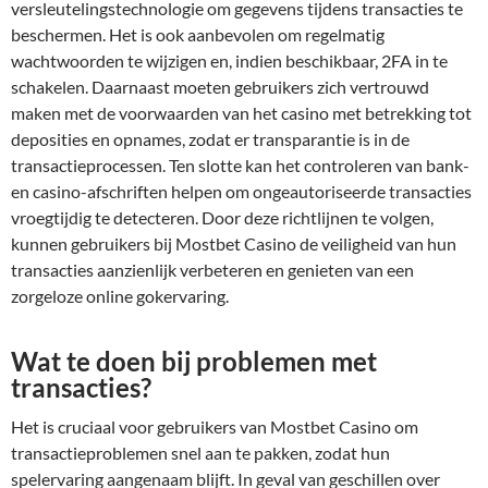
versleutelingstechnologie om gegevens tijdens transacties te
beschermen. Het is ook aanbevolen om regelmatig
wachtwoorden te wijzigen en, indien beschikbaar, 2FA in te
schakelen. Daarnaast moeten gebruikers zich vertrouwd
maken met de voorwaarden van het casino met betrekking tot
deposities en opnames, zodat er transparantie is in de
transactieprocessen. Ten slotte kan het controleren van bank-
en casino-afschriften helpen om ongeautoriseerde transacties
vroegtijdig te detecteren. Door deze richtlijnen te volgen,
kunnen gebruikers bij Mostbet Casino de veiligheid van hun
transacties aanzienlijk verbeteren en genieten van een
zorgeloze online gokervaring.
Wat te doen bij problemen met
transacties?
Het is cruciaal voor gebruikers van Mostbet Casino om
transactieproblemen snel aan te pakken, zodat hun
spelervaring aangenaam blijft. In geval van geschillen over