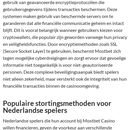
gebruik van geavanceerde encryptieprotocollen die
gebruikersgegevens tijdens transacties beschermen. Deze
systemen maken gebruik van beschermde servers om te
garanderen dat alle financiële communicatie geheim en intact
blijft. Dit is vooral belangrijk wanneer gebruikers kiezen voor
cryptowallets, die populair zijn geworden vanwege hun privacy
en veiligheidsfuncties. Door encryptiemethoden zoals SSL
(Secure Socket Layer) te gebruiken, beschermt Mostbet zich
tegen mogelijke cyberdreigingen en zorgt ervoor dat gevoelige
informatie niet toegankelijk is voor niet-geautoriseerde
personen. Deze complexe beveiligingsaanpak biedt spelers
niet alleen zekerheid, maar versterkt ook de integriteit van hun
financiële transacties binnen de casinoomgeving.
Populaire stortingsmethoden voor
Nederlandse spelers
Nederlandse spelers die hun account bij Mostbet Casino
willen financieren, geven de voorkeur aan verschillende