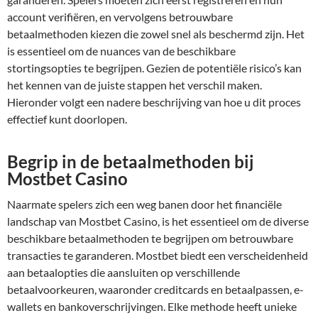
account verifiëren, en vervolgens betrouwbare
betaalmethoden kiezen die zowel snel als beschermd zijn. Het
is essentieel om de nuances van de beschikbare
stortingsopties te begrijpen. Gezien de potentiële risico’s kan
het kennen van de juiste stappen het verschil maken.
Hieronder volgt een nadere beschrijving van hoe u dit proces
effectief kunt doorlopen.
Begrip in de betaalmethoden bij
Mostbet Casino
Naarmate spelers zich een weg banen door het financiële
landschap van Mostbet Casino, is het essentieel om de diverse
beschikbare betaalmethoden te begrijpen om betrouwbare
transacties te garanderen. Mostbet biedt een verscheidenheid
aan betaalopties die aansluiten op verschillende
betaalvoorkeuren, waaronder creditcards en betaalpassen, e-
wallets en bankoverschrijvingen. Elke methode heeft unieke