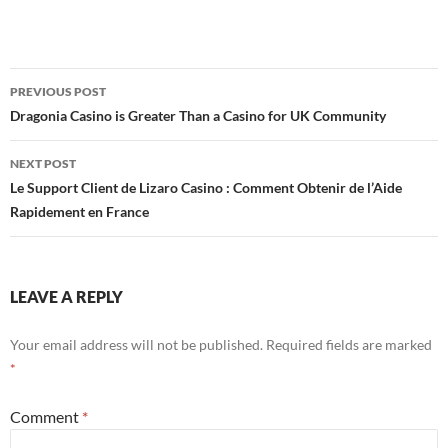
Post
PREVIOUS POST
navigation
Dragonia Casino is Greater Than a Casino for UK Community
NEXT POST
Le Support Client de Lizaro Casino : Comment Obtenir de l’Aide
Rapidement en France
LEAVE A REPLY
Your email address will not be published.
Required fields are marked
*
Comment
*