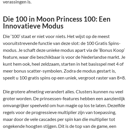
verassingen is.
Die 100 in Moon Princess 100: Een
Innovatieve Modus
Die ‘100’ staat er niet voor niets. Het wijst op de meest
vooruitstrevende functie van deze slot: de 100 Gratis Spins-
modus. Je schaft deze unieke modus apart via de ‘Bonus Koop’
feature, waar die beschikbaar is voor de Nederlandse markt. Je
kunt hem ook, heel zeldzaam, starten in het basisspel met 4 of
meer bonus scatter-symbolen. Zodra de modus gestart is,
speelt u 100 gratis spins op een uniek, vergroot raster van 8×8.
Die grotere afmeting verandert alles. Clusters kunnen nu veel
groter worden. De prinsessen-features hebben een aanzienlijk
omvangrijker speelveld om hun magie op los te laten. Dezelfde
regels voor de progressieve multiplier zijn van toepassing,
maar door de vele cascades per spin kan die multiplier tot
ongekende hoogten stijgen. Dit is de top van de game, een