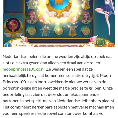
Nederlandse spelers die online wedden zijn altijd op zoek naar
slots die extra geven dan alleen een draai aan de rollen
moonprincess100.co.nl
. Ze wensen een spel dat ze
herhaaldelijk terug laat komen, een sensatie die grijpt. Moon
Princess 100 is een indrukwekkende nieuwe versie van de
oorspronkelijke hit en weet die magie precies te grijpen. Onze
beoordeling laat zien dat deze slot unieke, spannende
patronen in het spelritme van Nederlandse liefhebbers plaatst.
Het combineert herkenbare aspecten met verse mechanismen
voor een speelsessie die zowel constant overkomt als vol