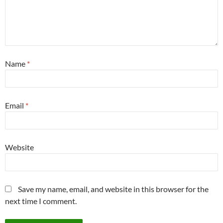
Name
*
Email
*
Website
Save my name, email, and website in this browser for the
next time I comment.