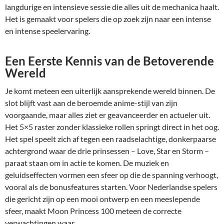
langdurige en intensieve sessie die alles uit de mechanica haalt.
Het is gemaakt voor spelers die op zoek zijn naar een intense
en intense speelervaring.
Een Eerste Kennis van de Betoverende
Wereld
Je komt meteen een uiterlijk aansprekende wereld binnen. De
slot blijft vast aan de beroemde anime-stijl van zijn
voorgaande, maar alles ziet er geavanceerder en actueler uit.
Het 5×5 raster zonder klassieke rollen springt direct in het oog.
Het spel speelt zich af tegen een raadselachtige, donkerpaarse
achtergrond waar de drie prinsessen – Love, Star en Storm –
paraat staan om in actie te komen. De muziek en
geluidseffecten vormen een sfeer op die de spanning verhoogt,
vooral als de bonusfeatures starten. Voor Nederlandse spelers
die gericht zijn op een mooi ontwerp en een meeslepende
sfeer, maakt Moon Princess 100 meteen de correcte
verwachtingen waar.