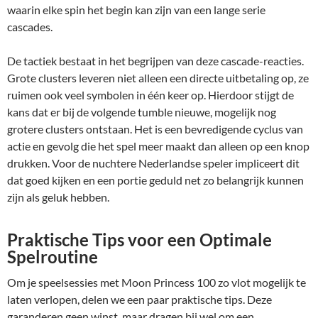
waarin elke spin het begin kan zijn van een lange serie
cascades.
De tactiek bestaat in het begrijpen van deze cascade-reacties.
Grote clusters leveren niet alleen een directe uitbetaling op, ze
ruimen ook veel symbolen in één keer op. Hierdoor stijgt de
kans dat er bij de volgende tumble nieuwe, mogelijk nog
grotere clusters ontstaan. Het is een bevredigende cyclus van
actie en gevolg die het spel meer maakt dan alleen op een knop
drukken. Voor de nuchtere Nederlandse speler impliceert dit
dat goed kijken en een portie geduld net zo belangrijk kunnen
zijn als geluk hebben.
Praktische Tips voor een Optimale
Spelroutine
Om je speelsessies met Moon Princess 100 zo vlot mogelijk te
laten verlopen, delen we een paar praktische tips. Deze
garanderen geen winst, maar dragen bij wel om een