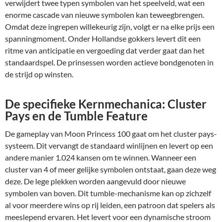
verwijdert twee typen symbolen van het speelveld, wat een
enorme cascade van nieuwe symbolen kan teweegbrengen.
Omdat deze ingrepen willekeurig zijn, volgt er na elke prijs een
spanningmoment. Onder Hollandse gokkers levert dit een
ritme van anticipatie en vergoeding dat verder gaat dan het
standaardspel. De prinsessen worden actieve bondgenoten in
de strijd op winsten.
De specifieke Kernmechanica: Cluster
Pays en de Tumble Feature
De gameplay van Moon Princess 100 gaat om het cluster pays-
systeem. Dit vervangt de standaard winlijnen en levert op een
andere manier 1.024 kansen om te winnen. Wanneer een
cluster van 4 of meer gelijke symbolen ontstaat, gaan deze weg
deze. De lege plekken worden aangevuld door nieuwe
symbolen van boven. Dit tumble-mechanisme kan op zichzelf
al voor meerdere wins op rij leiden, een patroon dat spelers als
meeslepend ervaren. Het levert voor een dynamische stroom