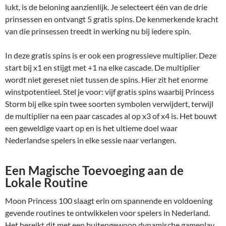
lukt, is de beloning aanzienlijk. Je selecteert één van de drie
prinsessen en ontvangt 5 gratis spins. De kenmerkende kracht
van die prinsessen treedt in werking nu bij iedere spin.
In deze gratis spins is er ook een progressieve multiplier. Deze
start bij x1 en stijgt met +1 na elke cascade. De multiplier
wordt niet gereset niet tussen de spins. Hier zit het enorme
winstpotentieel. Stel je voor: vijf gratis spins waarbij Princess
Storm bij elke spin twee soorten symbolen verwijdert, terwijl
de multiplier na een paar cascades al op x3 of x4 is. Het bouwt
een geweldige vaart op en is het ultieme doel waar
Nederlandse spelers in elke sessie naar verlangen.
Een Magische Toevoeging aan de
Lokale Routine
Moon Princess 100 slaagt erin om spannende en voldoening
gevende routines te ontwikkelen voor spelers in Nederland.
Het bereikt dit met een buitengewoon dynamische gameplay,