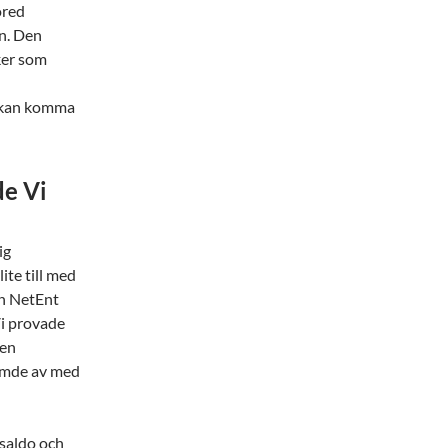
ored
en. Den
ker som
kan komma
de Vi
ig
ite till med
ån NetEnt
Vi provade
den
tämde av med
 saldo och