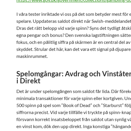
I våra tester inriktade vi oss på det som betyder mest för
spelare. Uppdateras saldot direkt när Swish-meddelandet
Dras det rätt belopp vid varje spinn? Syns det tydligt åtsk
egna pengar och bonus? Den svenska lagstiftningen sätter
fokus, och en pålitlig siffra på skärmen är en central del av
skyddet. Strular det här, kan det vara ett signal på djupar
maskinrummet.
Spelomgångar: Avdrag och Vinståte
i Direkt
Det är under spelomgången som saldot får lida. Där för
minimala transaktioner för varje spinn eller kortgiven. Un
500 spinn på spel som “Book of Dead” och “Starburst” följ
siffrorna precist. Vid varje tillfälle vi tryckte på spinn-kn
försvann korrekt insatsbeloppet från saldot utan synlig v
en vinst kom, dök den upp direkt. Inga konstiga “hängand