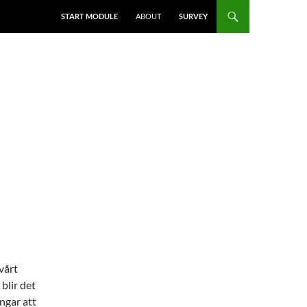
START MODULE
ABOUT
SURVEY
 vårt
 blir det
ngar att