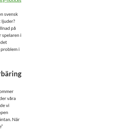
 en svensk
 ljuder?
illnad på
 spelaren i
 det
e problem i
rbäring
ekommer
der våra
de vi
appen
äntan. När
e”