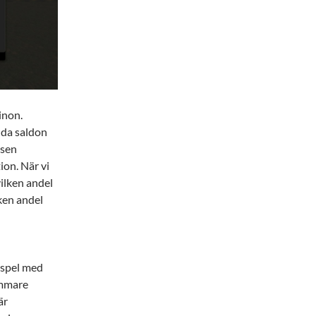
inon.
lda saldon
usen
on. När vi
ilken andel
lken andel
nospel med
ammare
är