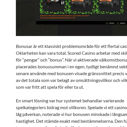
Bonusar är ett klassiskt problemområde för ett flertal cas
Oklarheten kan vara total. Scored Casino arbetar med ski
för “pengar” och “bonus”. När vi aktiverade välkomstbon
placerades bonussumman i en egen, tydligt benämnd sekti
senare använde med bonusen visade gränssnittet precis v
av det totala som var belagt av omsättningsvillkor och vi
som var fritt att spela för eller ta ut.
En smart lösning var hur systemet behandlar varierande
spelkategoriers bidrag mot villkoren. Spelade vi ett casi
låg påverkan, noterade vi hur bonusen minskade i långs
hastighet. Det stämde exakt med bestämmelserna. Den h