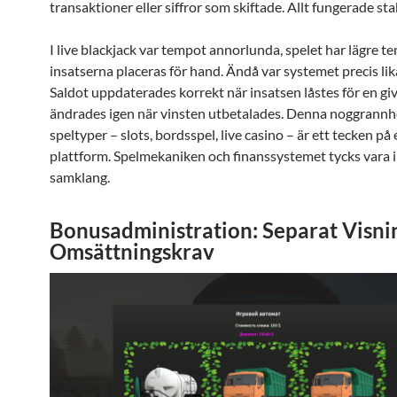
transaktioner eller siffror som skiftade. Allt fungerade stab
I live blackjack var tempot annorlunda, spelet har lägre 
insatserna placeras för hand. Ändå var systemet precis lika 
Saldot uppdaterades korrekt när insatsen låstes för en gi
ändrades igen när vinsten utbetalades. Denna noggrannhe
speltyper – slots, bordsspel, live casino – är ett tecken på 
plattform. Spelmekaniken och finanssystemet tycks vara i
samklang.
Bonusadministration: Separat Visni
Omsättningskrav