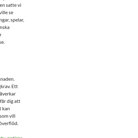
en satte vi
ille se
gar, spelar,
enska
r
se.
knaden.
krav. Ett
påverkar
får dig att
t kan
som vill
 överflöd.
ty-notices