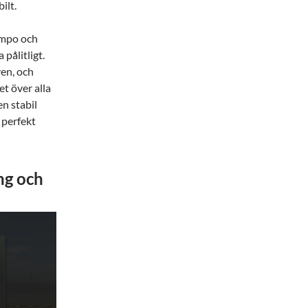
ilt.
tempo och
pålitligt.
ven, och
t över alla
en stabil
 perfekt
ng och