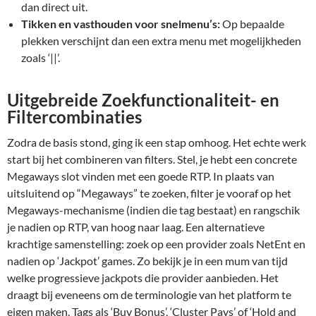
dan direct uit.
Tikken en vasthouden voor snelmenu’s:
Op bepaalde
plekken verschijnt dan een extra menu met mogelijkheden
zoals ‘||’.
Uitgebreide Zoekfunctionaliteit- en
Filtercombinaties
Zodra de basis stond, ging ik een stap omhoog. Het echte werk
start bij het combineren van filters. Stel, je hebt een concrete
Megaways slot vinden met een goede RTP. In plaats van
uitsluitend op “Megaways” te zoeken, filter je vooraf op het
Megaways-mechanisme (indien die tag bestaat) en rangschik
je nadien op RTP, van hoog naar laag. Een alternatieve
krachtige samenstelling: zoek op een provider zoals NetEnt en
nadien op ‘Jackpot’ games. Zo bekijk je in een mum van tijd
welke progressieve jackpots die provider aanbieden. Het
draagt bij eveneens om de terminologie van het platform te
eigen maken. Tags als ‘Buy Bonus’, ‘Cluster Pays’ of ‘Hold and