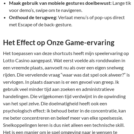
Maak gebruik van mobiele gestures doelbewust:
Lange tik
voor demo’s, swipe om te navigeren.
Onthoud de terugweg:
Verlaat menu’s of pop-ups direct
met Escape of de back-gesture.
Het Effect op Onze Game-ervaring
Het toepassen van deze shortcuts heeft mijn speelervaring op
Lotto Casino aangepast. Wat eerst voelde als ronddwalen in
een vreemde plaats, aanvoelt nu als over een eigen snelweg
rijden. Die vervelende vraag “waar was dat spel ook alweer?” is
vervlogen. In plaats daarvan is er een gevoel van greep. Ik
gebruik veel minder tijd aan zoeken en administratieve
handelingen. Die vrijgekomen tijd verdwijnt in de opwinding
van het spel zelve. Die doelmatigheid heeft ook een
psychologisch effect: ik behoud beter in de concentratie, kan
me beter concentreren en beleef meer van elke speelsessie.
Snelkoppelingen leren is dus niet alleen een technische skill.
Het is een manier om je spel omgeving naar je wensen te