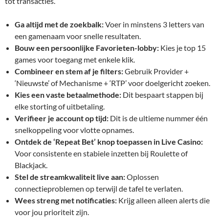
tot transacties.
Ga altijd met de zoekbalk:
Voer in minstens 3 letters van
een gamenaam voor snelle resultaten.
Bouw een persoonlijke Favorieten-lobby:
Kies je top 15
games voor toegang met enkele klik.
Combineer en stem af je filters:
Gebruik Provider +
‘Nieuwste’ of Mechanisme + ‘RTP’ voor doelgericht zoeken.
Kies een vaste betaalmethode:
Dit bespaart stappen bij
elke storting of uitbetaling.
Verifieer je account op tijd:
Dit is de ultieme nummer één
snelkoppeling voor vlotte opnames.
Ontdek de ‘Repeat Bet’ knop toepassen in Live Casino:
Voor consistente en stabiele inzetten bij Roulette of
Blackjack.
Stel de streamkwaliteit live aan:
Oplossen
connectieproblemen op terwijl de tafel te verlaten.
Wees streng met notificaties:
Krijg alleen alleen alerts die
voor jou prioriteit zijn.