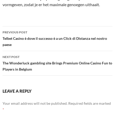
vormgeven, zodat je er het maximale genoegen uithaalt.
Post
PREVIOUS POST
navigation
Telbet Casino è dove il successo è a un Click di Distanza nel nostro
paese
NEXT POST
The Wonderluck gambling site Brings Premium Online Casino Fun to
Players in Belgium
LEAVE A REPLY
Your email address will not be published.
Required fields are marked
*