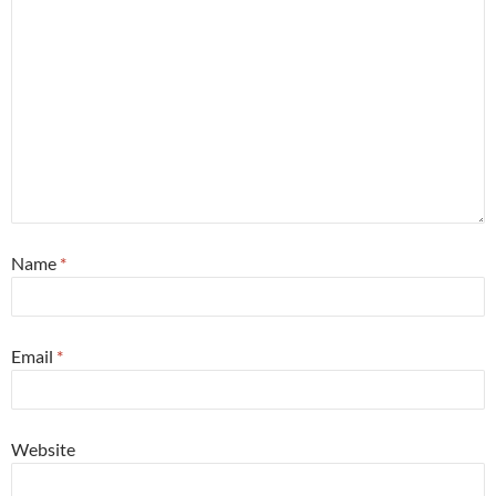
Name
*
Email
*
Website