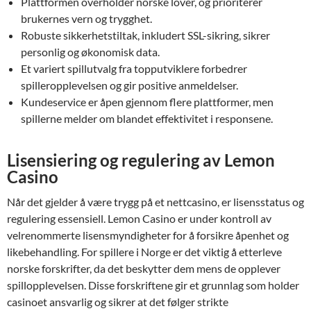
Plattformen overholder norske lover, og prioriterer
brukernes vern og trygghet.
Robuste sikkerhetstiltak, inkludert SSL-sikring, sikrer
personlig og økonomisk data.
Et variert spillutvalg fra topputviklere forbedrer
spilleropplevelsen og gir positive anmeldelser.
Kundeservice er åpen gjennom flere plattformer, men
spillerne melder om blandet effektivitet i responsene.
Lisensiering og regulering av Lemon
Casino
Når det gjelder å være trygg på et nettcasino, er lisensstatus og
regulering essensiell. Lemon Casino er under kontroll av
velrenommerte lisensmyndigheter for å forsikre åpenhet og
likebehandling. For spillere i Norge er det viktig å etterleve
norske forskrifter, da det beskytter dem mens de opplever
spillopplevelsen. Disse forskriftene gir et grunnlag som holder
casinoet ansvarlig og sikrer at det følger strikte