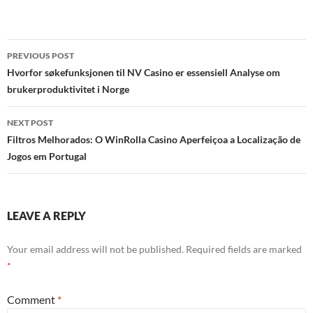
Post
PREVIOUS POST
navigation
Hvorfor søkefunksjonen til NV Casino er essensiell Analyse om
brukerproduktivitet i Norge
NEXT POST
Filtros Melhorados: O WinRolla Casino Aperfeiçoa a Localização de
Jogos em Portugal
LEAVE A REPLY
Your email address will not be published.
Required fields are marked
*
Comment
*