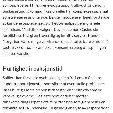
spillopplevelse. I tillegg er e-postsupport tilbydd for de som
ønsker grundig kommunikasjon eller har komplekse spørsmål
som trenger grundige svar. Begge metodene er laget for å sikre
at kundene opplever seg styrket og hjulpet gjennom hele
spillreisen. Med disse valgene beviser Lemon Casino sin
forpliktelse til å gi en troverdig og intuitiv service. Kunder i
Norge kan være rolige vel vitende om at støtte bare er noen få
tastetrykk unna, slik at de kan konsentrere seg om spillingen
sin uten vansker.
Hurtighet i reaksjonstid
Spillere kan forvente øyeblikkelig hjelp fra Lemon Casinos
kundesupporttjenester, som sikrer at eventuelle problemer
løses hurtig. Deres responstidstester viser effektiv som er
vanskelig å overse. De fleste henvendelser mottar
tilbakemelding i løpet av få minutter, noe som gjenspeiler en
forpliktelse til kundelykke. En grundig analyse av responstiden