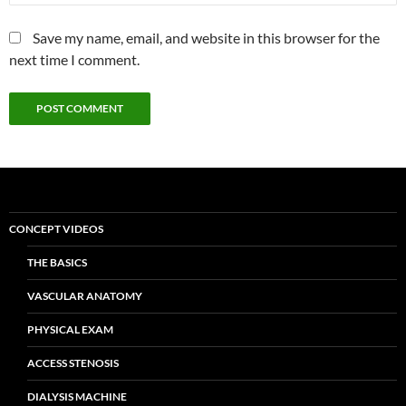
Save my name, email, and website in this browser for the
next time I comment.
CONCEPT VIDEOS
THE BASICS
VASCULAR ANATOMY
PHYSICAL EXAM
ACCESS STENOSIS
DIALYSIS MACHINE