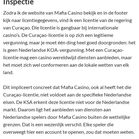
Inspectie
Zodra ik de website van Mafia Casino bekijk en in de footer
kijk naar licentiegegevens, vind ik een licentie van de regering
van Curaçao. Die licentie is gangbaar bij internationale
casino’s. De Curaçao-licentie is op zich een legitieme
vergunning, maar je moet één ding heel goed doorgronden: het
is geen Nederlandse KOA-vergunning. Met een Curaçao-
licentie mag een casino wereldwijd diensten aanbieden, maar
het moet zich wel conformeren aan de lokale wetten van elk
land.
Dit impliceert concreet dat Mafia Casino, ook al heeft het die
Curaçao-licentie, niet voldoet aan de specifieke Nederlandse
eisen. De KSA erkent deze licentie niet voor de Nederlandse
markt. Daarom ligt het aanbieden van diensten aan
Nederlandse spelers door Mafia Casino buiten de wettelijke
grenzen. Dat is een wezenlijk verschil. Elke speler die
overweegt hier een account te openen, zou dat moeten weten.