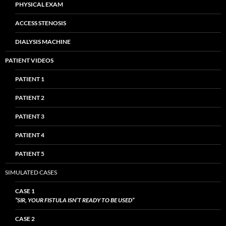
PHYSICAL EXAM
ACCESS STENOSIS
DIALYSIS MACHINE
PATIENT VIDEOS
PATIENT 1
PATIENT 2
PATIENT 3
PATIENT 4
PATIENT 5
SIMULATED CASES
CASE 1
“SIR, YOUR FISTULA ISN’T READY TO BE USED”
CASE 2