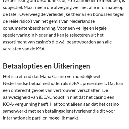
De beslissing om desondanks bij zo’n aanbieder te meedoen, is
subjectief. Maar neem die afweging wel met alle informatie op
de tafel. Overweeg de verleidelijke thema’s en bonussen tegen
de reële risico’s van het gemis van Nederlandse
consumentenbescherming. Voor een veilige en legale
speelervaring in Nederland kan je selecteren uit het
assortiment van casino’s die wél beantwoorden aan alle
vereisten van de KSA.
Betaalopties en Uitkeringen
Het is treffend dat Mafia Casino vermoedelijk wel
Nederlandse betaalmethoden als iDEAL presenteert. Dat kan
een onterecht gevoel van vertrouwen verschaffen. De
aanwezigheid van iDEAL houdt in niet dat het casino een
KOA-vergunning heeft. Het toont alleen aan dat het casino
samenwerkt met een betalingsdienstverlener die dit voor
internationale partijen mogelijk maakt.