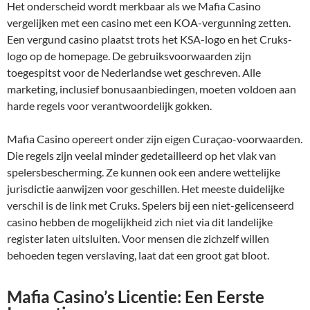
Het onderscheid wordt merkbaar als we Mafia Casino
vergelijken met een casino met een KOA-vergunning zetten.
Een vergund casino plaatst trots het KSA-logo en het Cruks-
logo op de homepage. De gebruiksvoorwaarden zijn
toegespitst voor de Nederlandse wet geschreven. Alle
marketing, inclusief bonusaanbiedingen, moeten voldoen aan
harde regels voor verantwoordelijk gokken.
Mafia Casino opereert onder zijn eigen Curaçao-voorwaarden.
Die regels zijn veelal minder gedetailleerd op het vlak van
spelersbescherming. Ze kunnen ook een andere wettelijke
jurisdictie aanwijzen voor geschillen. Het meeste duidelijke
verschil is de link met Cruks. Spelers bij een niet-gelicenseerd
casino hebben de mogelijkheid zich niet via dit landelijke
register laten uitsluiten. Voor mensen die zichzelf willen
behoeden tegen verslaving, laat dat een groot gat bloot.
Mafia Casino’s Licentie: Een Eerste