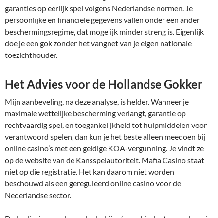
garanties op eerlijk spel volgens Nederlandse normen. Je
persoonlijke en financiële gegevens vallen onder een ander
beschermingsregime, dat mogelijk minder streng is. Eigenlijk
doe je een gok zonder het vangnet van je eigen nationale
toezichthouder.
Het Advies voor de Hollandse Gokker
Mijn aanbeveling, na deze analyse, is helder. Wanneer je
maximale wettelijke bescherming verlangt, garantie op
rechtvaardig spel, en toegankelijkheid tot hulpmiddelen voor
verantwoord spelen, dan kun je het beste alleen meedoen bij
online casino’s met een geldige KOA-vergunning. Je vindt ze
op de website van de Kansspelautoriteit. Mafia Casino staat
niet op die registratie. Het kan daarom niet worden
beschouwd als een gereguleerd online casino voor de
Nederlandse sector.