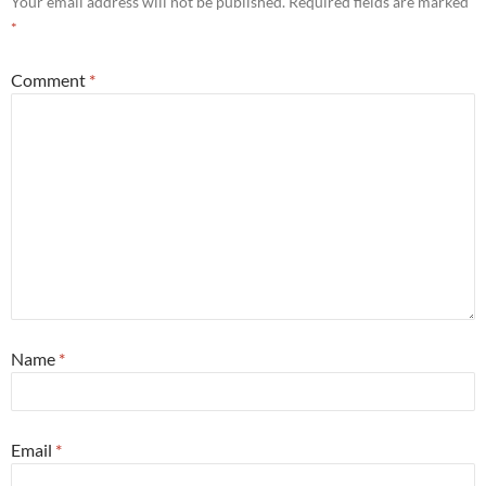
Your email address will not be published.
Required fields are marked
*
Comment
*
Name
*
Email
*