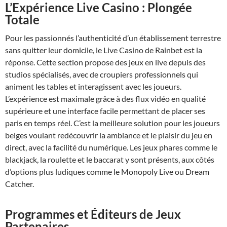
L’Expérience Live Casino : Plongée
Totale
Pour les passionnés l’authenticité d’un établissement terrestre
sans quitter leur domicile, le Live Casino de Rainbet est la
réponse. Cette section propose des jeux en live depuis des
studios spécialisés, avec de croupiers professionnels qui
animent les tables et interagissent avec les joueurs.
L’expérience est maximale grâce à des flux vidéo en qualité
supérieure et une interface facile permettant de placer ses
paris en temps réel. C’est la meilleure solution pour les joueurs
belges voulant redécouvrir la ambiance et le plaisir du jeu en
direct, avec la facilité du numérique. Les jeux phares comme le
blackjack, la roulette et le baccarat y sont présents, aux côtés
d’options plus ludiques comme le Monopoly Live ou Dream
Catcher.
Programmes et Éditeurs de Jeux
Partenaires