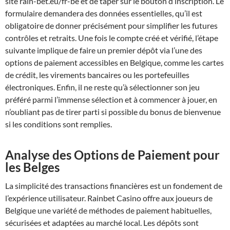
site rain-bet.eu/fr-be et de taper sur le bouton d’inscription. Le
formulaire demandera des données essentielles, qu’il est
obligatoire de donner précisément pour simplifier les futures
contrôles et retraits. Une fois le compte créé et vérifié, l’étape
suivante implique de faire un premier dépôt via l’une des
options de paiement accessibles en Belgique, comme les cartes
de crédit, les virements bancaires ou les portefeuilles
électroniques. Enfin, il ne reste qu’à sélectionner son jeu
préféré parmi l’immense sélection et à commencer à jouer, en
n’oubliant pas de tirer parti si possible du bonus de bienvenue
si les conditions sont remplies.
Analyse des Options de Paiement pour
les Belges
La simplicité des transactions financières est un fondement de
l’expérience utilisateur. Rainbet Casino offre aux joueurs de
Belgique une variété de méthodes de paiement habituelles,
sécurisées et adaptées au marché local. Les dépôts sont