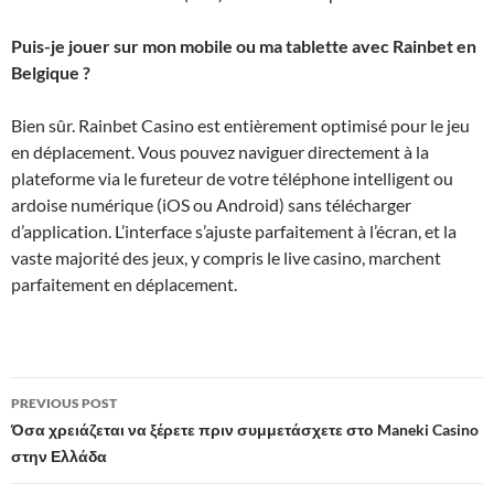
Puis-je jouer sur mon mobile ou ma tablette avec Rainbet en
Belgique ?
Bien sûr. Rainbet Casino est entièrement optimisé pour le jeu
en déplacement. Vous pouvez naviguer directement à la
plateforme via le fureteur de votre téléphone intelligent ou
ardoise numérique (iOS ou Android) sans télécharger
d’application. L’interface s’ajuste parfaitement à l’écran, et la
vaste majorité des jeux, y compris le live casino, marchent
parfaitement en déplacement.
Post
PREVIOUS POST
navigation
Όσα χρειάζεται να ξέρετε πριν συμμετάσχετε στο Maneki Casino
στην Ελλάδα