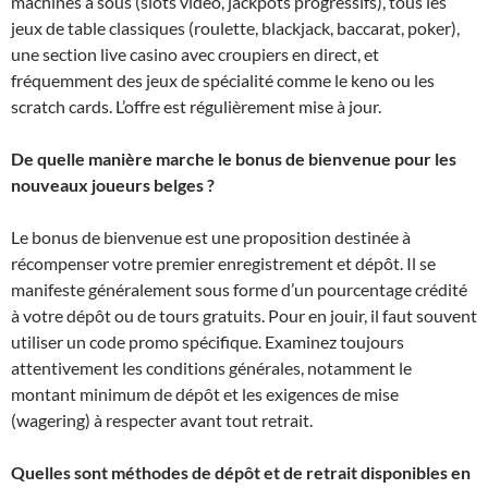
machines à sous (slots vidéo, jackpots progressifs), tous les
jeux de table classiques (roulette, blackjack, baccarat, poker),
une section live casino avec croupiers en direct, et
fréquemment des jeux de spécialité comme le keno ou les
scratch cards. L’offre est régulièrement mise à jour.
De quelle manière marche le bonus de bienvenue pour les
nouveaux joueurs belges ?
Le bonus de bienvenue est une proposition destinée à
récompenser votre premier enregistrement et dépôt. Il se
manifeste généralement sous forme d’un pourcentage crédité
à votre dépôt ou de tours gratuits. Pour en jouir, il faut souvent
utiliser un code promo spécifique. Examinez toujours
attentivement les conditions générales, notamment le
montant minimum de dépôt et les exigences de mise
(wagering) à respecter avant tout retrait.
Quelles sont méthodes de dépôt et de retrait disponibles en