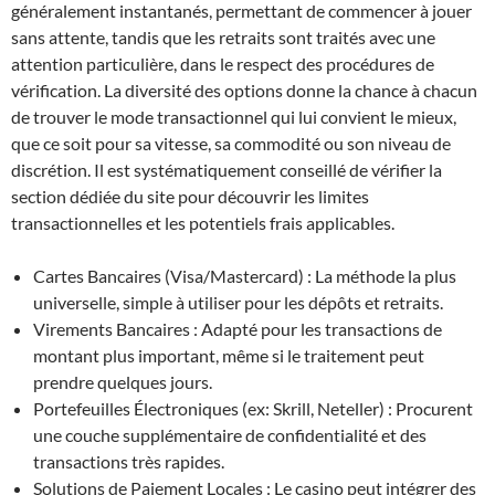
généralement instantanés, permettant de commencer à jouer
sans attente, tandis que les retraits sont traités avec une
attention particulière, dans le respect des procédures de
vérification. La diversité des options donne la chance à chacun
de trouver le mode transactionnel qui lui convient le mieux,
que ce soit pour sa vitesse, sa commodité ou son niveau de
discrétion. Il est systématiquement conseillé de vérifier la
section dédiée du site pour découvrir les limites
transactionnelles et les potentiels frais applicables.
Cartes Bancaires (Visa/Mastercard) : La méthode la plus
universelle, simple à utiliser pour les dépôts et retraits.
Virements Bancaires : Adapté pour les transactions de
montant plus important, même si le traitement peut
prendre quelques jours.
Portefeuilles Électroniques (ex: Skrill, Neteller) : Procurent
une couche supplémentaire de confidentialité et des
transactions très rapides.
Solutions de Paiement Locales : Le casino peut intégrer des