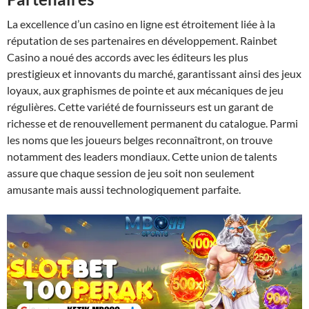
La excellence d’un casino en ligne est étroitement liée à la
réputation de ses partenaires en développement. Rainbet
Casino a noué des accords avec les éditeurs les plus
prestigieux et innovants du marché, garantissant ainsi des jeux
loyaux, aux graphismes de pointe et aux mécaniques de jeu
régulières. Cette variété de fournisseurs est un garant de
richesse et de renouvellement permanent du catalogue. Parmi
les noms que les joueurs belges reconnaîtront, on trouve
notamment des leaders mondiaux. Cette union de talents
assure que chaque session de jeu soit non seulement
amusante mais aussi technologiquement parfaite.