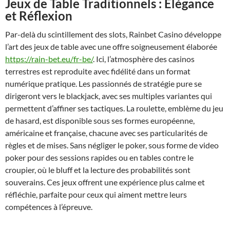
Jeux de Table Traditionnels : Élégance
et Réflexion
Par-delà du scintillement des slots, Rainbet Casino développe
l’art des jeux de table avec une offre soigneusement élaborée
https://rain-bet.eu/fr-be/
. Ici, l’atmosphère des casinos
terrestres est reproduite avec fidélité dans un format
numérique pratique. Les passionnés de stratégie pure se
dirigeront vers le blackjack, avec ses multiples variantes qui
permettent d’affiner ses tactiques. La roulette, emblème du jeu
de hasard, est disponible sous ses formes européenne,
américaine et française, chacune avec ses particularités de
règles et de mises. Sans négliger le poker, sous forme de video
poker pour des sessions rapides ou en tables contre le
croupier, où le bluff et la lecture des probabilités sont
souverains. Ces jeux offrent une expérience plus calme et
réfléchie, parfaite pour ceux qui aiment mettre leurs
compétences à l’épreuve.