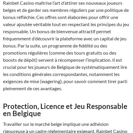
Rainbet Casino maîtrise l’art d’attirer ses nouveaux joueurs
belges et de garder ses membres réguliers par une politique de
bonus réfléchie. Ces offres sont élaborées pour offrir une
valeur ajoutée véritable tout en respectant les principes du jeu
responsable. Un bonus de bienvenue attractif permet
fréquemment d’découvrir la plateforme avec un capital de jeu
bonus. Par la suite, un programme de fidélité ou des
promotions régulières (comme des tours gratuits ou des
boosts de dépôt) servent à récompenser l’implication. Il est
crucial pour les joueurs de Belgique de systématiquement lire
les conditions générales correspondantes, notamment les
exigences de mise (wagering), pour savoir comment tirer parti
pleinement de ces avantages.
Protection, Licence et Jeu Responsable
en Belgique
Travailler sur le marché belge implique une adhésion
rigoureuse à un cadre réglementaire exigeant. Rainbet Casino