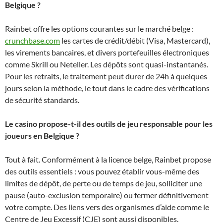
Belgique ?
Rainbet offre les options courantes sur le marché belge :
crunchbase.com
les cartes de crédit/débit (Visa, Mastercard),
les virements bancaires, et divers portefeuilles électroniques
comme Skrill ou Neteller. Les dépôts sont quasi-instantanés.
Pour les retraits, le traitement peut durer de 24h à quelques
jours selon la méthode, le tout dans le cadre des vérifications
de sécurité standards.
Le casino propose-t-il des outils de jeu responsable pour les
joueurs en Belgique ?
Tout à fait. Conformément à la licence belge, Rainbet propose
des outils essentiels : vous pouvez établir vous-même des
limites de dépôt, de perte ou de temps de jeu, solliciter une
pause (auto-exclusion temporaire) ou fermer définitivement
votre compte. Des liens vers des organismes d’aide comme le
Centre de Jeu Excessif (CJE) sont aussi disponibles.