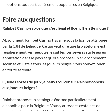
options tout particulièrement populaires en Belgique.
Foire aux questions
Rainbet Casino est-ce que c’est légal et licencié en Belgique ?
Absolument. Rainbet Casino travaille sous la licence attribuée
par la CJH de Belgique. Ce qui veut dire que la plateforme est
régulièrement vérifiée, qu’elle suit les lois sévères sur le jeu en
application dans le pays et qu’elle propose un environnement
sécurisé et juste à tous les joueurs belges. Vous pouvez jouer
en toute sérénité.
Quelles sortes de jeux je peux trouver sur Rainbet conçus
aux joueurs belges ?
Rainbet propose un catalogue énorme particulièrement
disponible pour la Belgique. Vous y aurez des centaines de