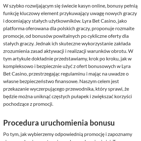
W szybko rozwijającym się świecie kasyn online, bonusy pełnią
funkcję kluczowy element przykuwający uwagę nowych graczy
i doceniający stałych użytkowników. Lyra Bet Casino, jako
platforma oferowana dla polskich graczy, proponuje rozmaite
promocje, od bonusów powitalnych po cykliczne oferty dla
stałych graczy. Jednak ich skuteczne wykorzystanie zakłada
zrozumienia zasad aktywacji i realizacji warunków obrotu. W
tym artykule dokładnie przedstawiamy, krok po kroku, jak w
kompleksowo i bezpiecznie użyć z ofert bonusowych w Lyra
Bet Casino, przestrzegając regulaminu i mając na uwadze o
własne bezpieczeństwo finansowe. Naszym celem jest
przekazanie wyczerpującego przewodnika, który sprawi, że
będzie można uniknąć częstych pułapek i zwiększać korzyści
pochodzące z promocji.
Procedura uruchomienia bonusu
Po tym, jak wybierzemy odpowiednią promocję i zapoznamy