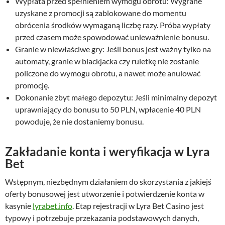
Wypłata przed spełnieniem wymogu obrotu: Wygrane
uzyskane z promocji są zablokowane do momentu
obrócenia środków wymaganą liczbę razy. Próba wypłaty
przed czasem może spowodować unieważnienie bonusu.
Granie w niewłaściwe gry: Jeśli bonus jest ważny tylko na
automaty, granie w blackjacka czy ruletkę nie zostanie
policzone do wymogu obrotu, a nawet może anulować
promocję.
Dokonanie zbyt małego depozytu: Jeśli minimalny depozyt
uprawniający do bonusu to 50 PLN, wpłacenie 40 PLN
powoduje, że nie dostaniemy bonusu.
Zakładanie konta i weryfikacja w Lyra
Bet
Wstępnym, niezbędnym działaniem do skorzystania z jakiejś
oferty bonusowej jest utworzenie i potwierdzenie konta w
kasynie
lyrabet.info
. Etap rejestracji w Lyra Bet Casino jest
typowy i potrzebuje przekazania podstawowych danych,