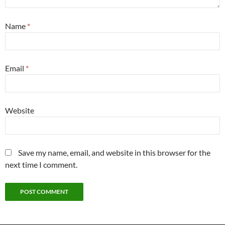
Name
*
Email
*
Website
Save my name, email, and website in this browser for the
next time I comment.