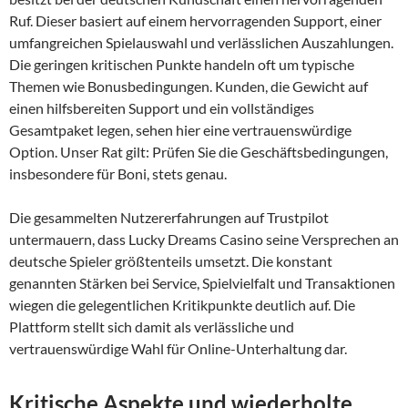
Ruf. Dieser basiert auf einem hervorragenden Support, einer
umfangreichen Spielauswahl und verlässlichen Auszahlungen.
Die geringen kritischen Punkte handeln oft um typische
Themen wie Bonusbedingungen. Kunden, die Gewicht auf
einen hilfsbereiten Support und ein vollständiges
Gesamtpaket legen, sehen hier eine vertrauenswürdige
Option. Unser Rat gilt: Prüfen Sie die Geschäftsbedingungen,
insbesondere für Boni, stets genau.
Die gesammelten Nutzererfahrungen auf Trustpilot
untermauern, dass Lucky Dreams Casino seine Versprechen an
deutsche Spieler größtenteils umsetzt. Die konstant
genannten Stärken bei Service, Spielvielfalt und Transaktionen
wiegen die gelegentlichen Kritikpunkte deutlich auf. Die
Plattform stellt sich damit als verlässliche und
vertrauenswürdige Wahl für Online-Unterhaltung dar.
Kritische Aspekte und wiederholte