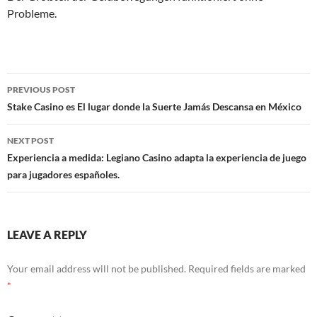
Probleme.
Post
PREVIOUS POST
navigation
Stake Casino es El lugar donde la Suerte Jamás Descansa en México
NEXT POST
Experiencia a medida: Legiano Casino adapta la experiencia de juego
para jugadores españoles.
LEAVE A REPLY
Your email address will not be published.
Required fields are marked
*