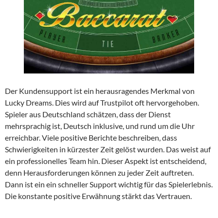
Der Kundensupport ist ein herausragendes Merkmal von
Lucky Dreams. Dies wird auf Trustpilot oft hervorgehoben.
Spieler aus Deutschland schätzen, dass der Dienst
mehrsprachig ist, Deutsch inklusive, und rund um die Uhr
erreichbar. Viele positive Berichte beschreiben, dass
Schwierigkeiten in kürzester Zeit gelöst wurden. Das weist auf
ein professionelles Team hin. Dieser Aspekt ist entscheidend,
denn Herausforderungen können zu jeder Zeit auftreten.
Dann ist ein ein schneller Support wichtig für das Spielerlebnis.
Die konstante positive Erwähnung stärkt das Vertrauen.