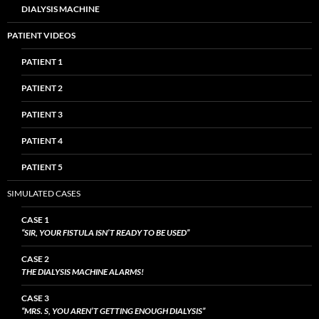
DIALYSIS MACHINE
PATIENT VIDEOS
PATIENT 1
PATIENT 2
PATIENT 3
PATIENT 4
PATIENT 5
SIMULATED CASES
CASE 1
“SIR, YOUR FISTULA ISN’T READY TO BE USED”
CASE 2
THE DIALYSIS MACHINE ALARMS!
CASE 3
“MRS. S, YOU AREN’T GETTING ENOUGH DIALYSIS”