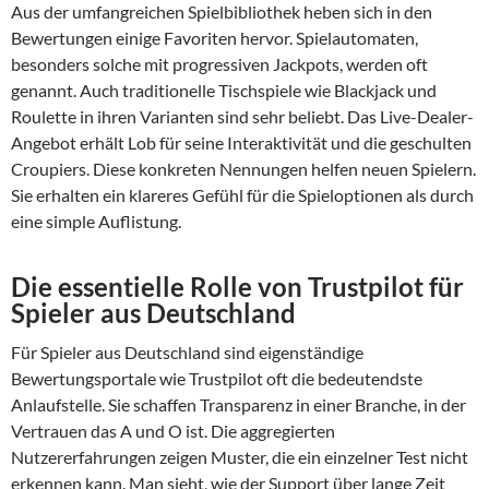
Aus der umfangreichen Spielbibliothek heben sich in den
Bewertungen einige Favoriten hervor. Spielautomaten,
besonders solche mit progressiven Jackpots, werden oft
genannt. Auch traditionelle Tischspiele wie Blackjack und
Roulette in ihren Varianten sind sehr beliebt. Das Live-Dealer-
Angebot erhält Lob für seine Interaktivität und die geschulten
Croupiers. Diese konkreten Nennungen helfen neuen Spielern.
Sie erhalten ein klareres Gefühl für die Spieloptionen als durch
eine simple Auflistung.
Die essentielle Rolle von Trustpilot für
Spieler aus Deutschland
Für Spieler aus Deutschland sind eigenständige
Bewertungsportale wie Trustpilot oft die bedeutendste
Anlaufstelle. Sie schaffen Transparenz in einer Branche, in der
Vertrauen das A und O ist. Die aggregierten
Nutzererfahrungen zeigen Muster, die ein einzelner Test nicht
erkennen kann. Man sieht, wie der Support über lange Zeit