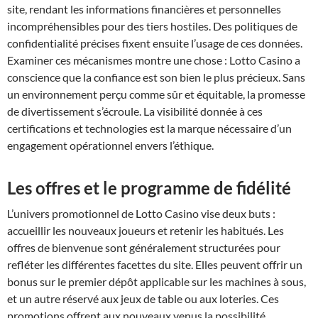
site, rendant les informations financières et personnelles
incompréhensibles pour des tiers hostiles. Des politiques de
confidentialité précises fixent ensuite l’usage de ces données.
Examiner ces mécanismes montre une chose : Lotto Casino a
conscience que la confiance est son bien le plus précieux. Sans
un environnement perçu comme sûr et équitable, la promesse
de divertissement s’écroule. La visibilité donnée à ces
certifications et technologies est la marque nécessaire d’un
engagement opérationnel envers l’éthique.
Les offres et le programme de fidélité
L’univers promotionnel de Lotto Casino vise deux buts :
accueillir les nouveaux joueurs et retenir les habitués. Les
offres de bienvenue sont généralement structurées pour
refléter les différentes facettes du site. Elles peuvent offrir un
bonus sur le premier dépôt applicable sur les machines à sous,
et un autre réservé aux jeux de table ou aux loteries. Ces
promotions offrent aux nouveaux venus la possibilité