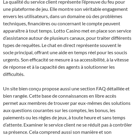
La qualité du service client représente l’épreuve du feu pour
une plateforme de jeu. Elle montre son véritable engagement
envers les utilisateurs, dans un domaine où des problèmes
techniques, financières ou concernant le compte peuvent
apparaître à tout temps. Lotto Casino met en place son service
d’assistance autour de plusieurs canaux, pour traiter différents
types de requêtes. Le chat en direct représente souvent le
socle principal, offrant une aide en temps réel pour les soucis
urgents. Son efficacité se mesure à sa accessibilité, à la vitesse
de réponse et à la capacité des agents à solutionner les
difficultés.
Un site bien conçu propose aussi une section FAQ détaillée et
bien rangée. Cette base de connaissances en libre accès
permet aux membres de trouver par eux-mêmes des solutions
aux questions courantes sur les comptes, les bonus, les
paiements ou les règles de jeux, à toute heure et sans temps
d’attente. Examiner le service client ne se réduit pas à contrôler
sa présence. Cela comprend aussi son manière et son