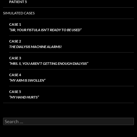
PATIENT 5
SIMULATED CASES
CASE 1
“SIR, YOUR FISTULA ISN’T READY TO BE USED”
CASE 2
THE DIALYSIS MACHINE ALARMS!
CASE 3
“MRS. S, YOU AREN’T GETTING ENOUGH DIALYSIS”
CASE 4
“MY ARM IS SWOLLEN”
CASE 5
“MY HAND HURTS”
Search
for: