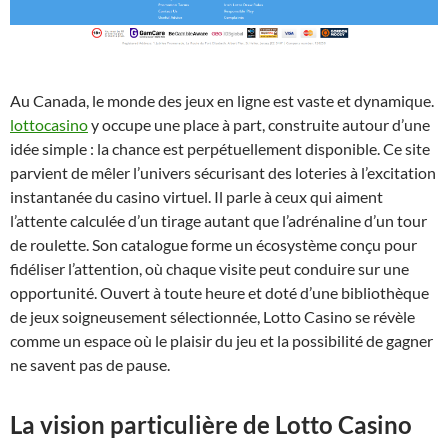
Au Canada, le monde des jeux en ligne est vaste et dynamique.
lottocasino
y occupe une place à part, construite autour d’une
idée simple : la chance est perpétuellement disponible. Ce site
parvient de mêler l’univers sécurisant des loteries à l’excitation
instantanée du casino virtuel. Il parle à ceux qui aiment
l’attente calculée d’un tirage autant que l’adrénaline d’un tour
de roulette. Son catalogue forme un écosystème conçu pour
fidéliser l’attention, où chaque visite peut conduire sur une
opportunité. Ouvert à toute heure et doté d’une bibliothèque
de jeux soigneusement sélectionnée, Lotto Casino se révèle
comme un espace où le plaisir du jeu et la possibilité de gagner
ne savent pas de pause.
La vision particulière de Lotto Casino