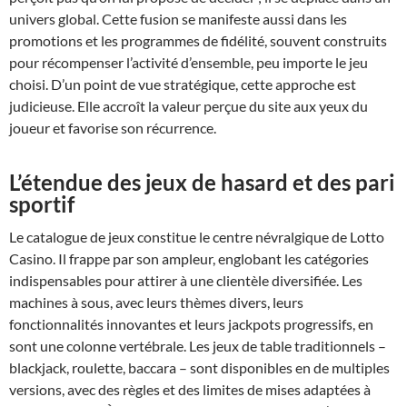
univers global. Cette fusion se manifeste aussi dans les
promotions et les programmes de fidélité, souvent construits
pour récompenser l’activité d’ensemble, peu importe le jeu
choisi. D’un point de vue stratégique, cette approche est
judicieuse. Elle accroît la valeur perçue du site aux yeux du
joueur et favorise son récurrence.
L’étendue des jeux de hasard et des pari
sportif
Le catalogue de jeux constitue le centre névralgique de Lotto
Casino. Il frappe par son ampleur, englobant les catégories
indispensables pour attirer à une clientèle diversifiée. Les
machines à sous, avec leurs thèmes divers, leurs
fonctionnalités innovantes et leurs jackpots progressifs, en
sont une colonne vertébrale. Les jeux de table traditionnels –
blackjack, roulette, baccara – sont disponibles en de multiples
versions, avec des règles et des limites de mises adaptées à