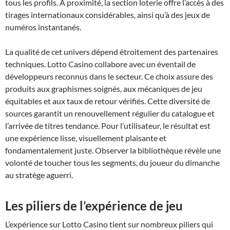
tous les profils. À proximité, la section loterie offre l’accès à des
tirages internationaux considérables, ainsi qu’à des jeux de
numéros instantanés.
La qualité de cet univers dépend étroitement des partenaires
techniques. Lotto Casino collabore avec un éventail de
développeurs reconnus dans le secteur. Ce choix assure des
produits aux graphismes soignés, aux mécaniques de jeu
équitables et aux taux de retour vérifiés. Cette diversité de
sources garantit un renouvellement régulier du catalogue et
l’arrivée de titres tendance. Pour l’utilisateur, le résultat est
une expérience lisse, visuellement plaisante et
fondamentalement juste. Observer la bibliothèque révèle une
volonté de toucher tous les segments, du joueur du dimanche
au stratège aguerri.
Les piliers de l’expérience de jeu
L’expérience sur Lotto Casino tient sur nombreux piliers qui