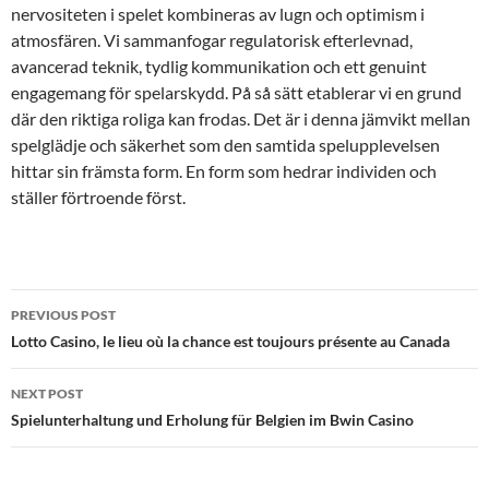
nervositeten i spelet kombineras av lugn och optimism i
atmosfären. Vi sammanfogar regulatorisk efterlevnad,
avancerad teknik, tydlig kommunikation och ett genuint
engagemang för spelarskydd. På så sätt etablerar vi en grund
där den riktiga roliga kan frodas. Det är i denna jämvikt mellan
spelglädje och säkerhet som den samtida spelupplevelsen
hittar sin främsta form. En form som hedrar individen och
ställer förtroende först.
Post
PREVIOUS POST
navigation
Lotto Casino, le lieu où la chance est toujours présente au Canada
NEXT POST
Spielunterhaltung und Erholung für Belgien im Bwin Casino