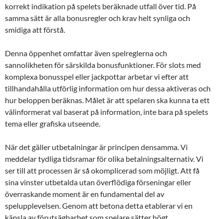
korrekt indikation på spelets beräknade utfall över tid. På
samma sätt är alla bonusregler och krav helt synliga och
smidiga att förstå.
Denna öppenhet omfattar även spelreglerna och
sannolikheten för särskilda bonusfunktioner. För slots med
komplexa bonusspel eller jackpottar arbetar vi efter att
tillhandahålla utförlig information om hur dessa aktiveras och
hur beloppen beräknas. Målet är att spelaren ska kunna ta ett
välinformerat val baserat på information, inte bara på spelets
tema eller grafiska utseende.
När det gäller utbetalningar är principen densamma. Vi
meddelar tydliga tidsramar för olika betalningsalternativ. Vi
ser till att processen är så okomplicerad som möjligt. Att få
sina vinster utbetalda utan överflödiga förseningar eller
överraskande moment är en fundamental del av
spelupplevelsen. Genom att betona detta etablerar vi en
känsla av förutsägbarhet som spelare sätter högt.