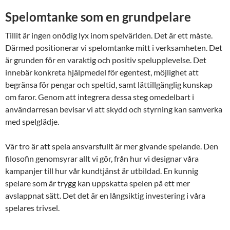
Spelomtanke som en grundpelare
Tillit är ingen onödig lyx inom spelvärlden. Det är ett måste.
Därmed positionerar vi spelomtanke mitt i verksamheten. Det
är grunden för en varaktig och positiv spelupplevelse. Det
innebär konkreta hjälpmedel för egentest, möjlighet att
begränsa för pengar och speltid, samt lättillgänglig kunskap
om faror. Genom att integrera dessa steg omedelbart i
användarresan bevisar vi att skydd och styrning kan samverka
med spelglädje.
Vår tro är att spela ansvarsfullt är mer givande spelande. Den
filosofin genomsyrar allt vi gör, från hur vi designar våra
kampanjer till hur vår kundtjänst är utbildad. En kunnig
spelare som är trygg kan uppskatta spelen på ett mer
avslappnat sätt. Det det är en långsiktig investering i våra
spelares trivsel.