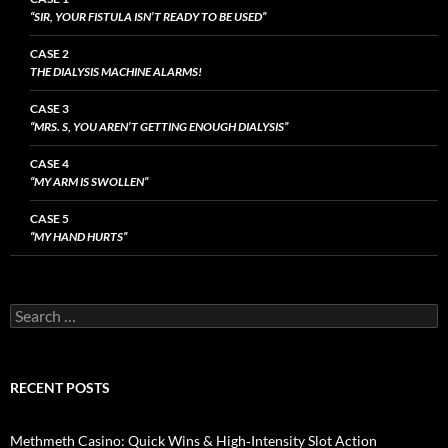
“SIR, YOUR FISTULA ISN’T READY TO BE USED”
CASE 2
THE DIALYSIS MACHINE ALARMS!
CASE 3
“MRS. S, YOU AREN’T GETTING ENOUGH DIALYSIS”
CASE 4
“MY ARM IS SWOLLEN”
CASE 5
“MY HAND HURTS”
Search
for:
RECENT POSTS
Methmeth Casino: Quick Wins & High‑Intensity Slot Action