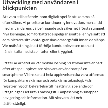
Utveckling med användaren i
blickpunkten
Att vara stillastående inom digitalt spel är att komma på
efterkälken. Vi prioriterar kontinuerlig innovation, men alltid
med användarens välbefinnande och säkerhet i första rummet.
Nya lösningar, som förbättrade spelgränssnitt eller nya sätt att
administrera sitt konto, granskas omsorgsfullt innan de släpps.
Vår målsättning är att förhöja kundupplevelsen utan att
nånsin tulla med stabiliteten eller trygghet.
Ett fall är arbetet av vår mobila lösning. Vi strävar inte enbart
efter att spelupplevelsen ska vara användbart på en
smartphone. Vi önskar att hela upplevelsen ska vara utformad
för kompaktare skärmar och pekskärmsteknologi. Från
registrering och bekräftelse till insättning, spelande och
uttagningar. Det krävs omsorgsfull anpassning av knappar,
navigering och information. Allt ska vara lätt och
lättförståeligt.