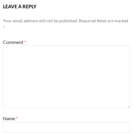
LEAVE A REPLY
Your email address will not be published.
Required fields are marked
*
Comment
*
Name
*