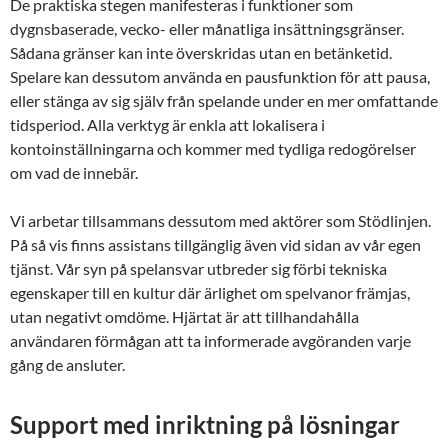
De praktiska stegen manifesteras i funktioner som
dygnsbaserade, vecko- eller månatliga insättningsgränser.
Sådana gränser kan inte överskridas utan en betänketid.
Spelare kan dessutom använda en pausfunktion för att pausa,
eller stänga av sig själv från spelande under en mer omfattande
tidsperiod. Alla verktyg är enkla att lokalisera i
kontoinställningarna och kommer med tydliga redogörelser
om vad de innebär.
Vi arbetar tillsammans dessutom med aktörer som Stödlinjen.
På så vis finns assistans tillgänglig även vid sidan av vår egen
tjänst. Vår syn på spelansvar utbreder sig förbi tekniska
egenskaper till en kultur där ärlighet om spelvanor främjas,
utan negativt omdöme. Hjärtat är att tillhandahålla
användaren förmågan att ta informerade avgöranden varje
gång de ansluter.
Support med inriktning på lösningar