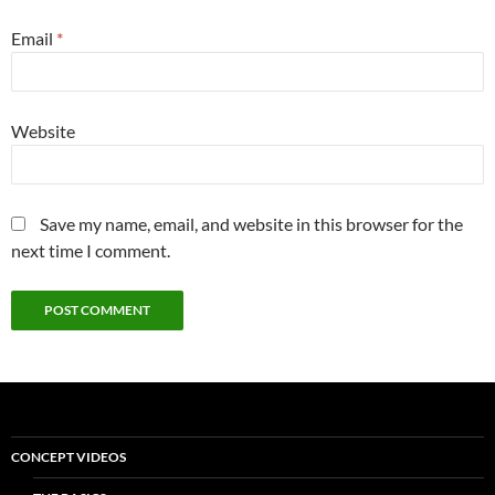
Email
*
Website
Save my name, email, and website in this browser for the
next time I comment.
CONCEPT VIDEOS