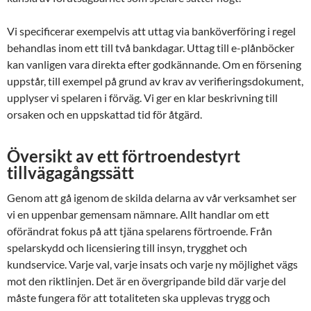
Vi specificerar exempelvis att uttag via banköverföring i regel
behandlas inom ett till två bankdagar. Uttag till e-plånböcker
kan vanligen vara direkta efter godkännande. Om en försening
uppstår, till exempel på grund av krav av verifieringsdokument,
upplyser vi spelaren i förväg. Vi ger en klar beskrivning till
orsaken och en uppskattad tid för åtgärd.
Översikt av ett förtroendestyrt
tillvägagångssätt
Genom att gå igenom de skilda delarna av vår verksamhet ser
vi en uppenbar gemensam nämnare. Allt handlar om ett
oförändrat fokus på att tjäna spelarens förtroende. Från
spelarskydd och licensiering till insyn, trygghet och
kundservice. Varje val, varje insats och varje ny möjlighet vägs
mot den riktlinjen. Det är en övergripande bild där varje del
måste fungera för att totaliteten ska upplevas trygg och