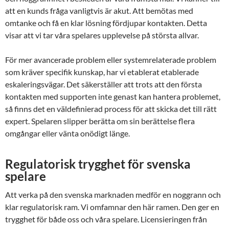
att en kunds fråga vanligtvis är akut. Att bemötas med
omtanke och få en klar lösning fördjupar kontakten. Detta
visar att vi tar våra spelares upplevelse på största allvar.
För mer avancerade problem eller systemrelaterade problem
som kräver specifik kunskap, har vi etablerat etablerade
eskaleringsvägar. Det säkerställer att trots att den första
kontakten med supporten inte genast kan hantera problemet,
så finns det en väldefinierad process för att skicka det till rätt
expert. Spelaren slipper berätta om sin berättelse flera
omgångar eller vänta onödigt länge.
Regulatorisk trygghet för svenska
spelare
Att verka på den svenska marknaden medför en noggrann och
klar regulatorisk ram. Vi omfamnar den här ramen. Den ger en
trygghet för både oss och våra spelare. Licensieringen från