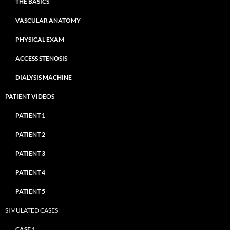
THE BASICS
VASCULAR ANATOMY
PHYSICAL EXAM
ACCESS STENOSIS
DIALYSIS MACHINE
PATIENT VIDEOS
PATIENT 1
PATIENT 2
PATIENT 3
PATIENT 4
PATIENT 5
SIMULATED CASES
CASE 1