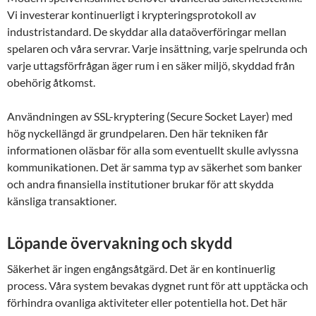
Vi investerar kontinuerligt i krypteringsprotokoll av
industristandard. De skyddar alla dataöverföringar mellan
spelaren och våra servrar. Varje insättning, varje spelrunda och
varje uttagsförfrågan äger rum i en säker miljö, skyddad från
obehörig åtkomst.
Användningen av SSL-kryptering (Secure Socket Layer) med
hög nyckellängd är grundpelaren. Den här tekniken får
informationen oläsbar för alla som eventuellt skulle avlyssna
kommunikationen. Det är samma typ av säkerhet som banker
och andra finansiella institutioner brukar för att skydda
känsliga transaktioner.
Löpande övervakning och skydd
Säkerhet är ingen engångsåtgärd. Det är en kontinuerlig
process. Våra system bevakas dygnet runt för att upptäcka och
förhindra ovanliga aktiviteter eller potentiella hot. Det här