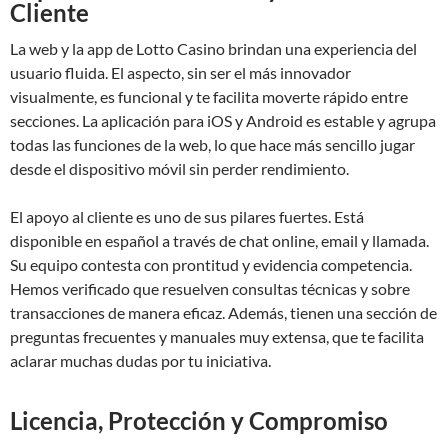
Cliente
La web y la app de Lotto Casino brindan una experiencia del
usuario fluida. El aspecto, sin ser el más innovador
visualmente, es funcional y te facilita moverte rápido entre
secciones. La aplicación para iOS y Android es estable y agrupa
todas las funciones de la web, lo que hace más sencillo jugar
desde el dispositivo móvil sin perder rendimiento.
El apoyo al cliente es uno de sus pilares fuertes. Está
disponible en español a través de chat online, email y llamada.
Su equipo contesta con prontitud y evidencia competencia.
Hemos verificado que resuelven consultas técnicas y sobre
transacciones de manera eficaz. Además, tienen una sección de
preguntas frecuentes y manuales muy extensa, que te facilita
aclarar muchas dudas por tu iniciativa.
Licencia, Protección y Compromiso