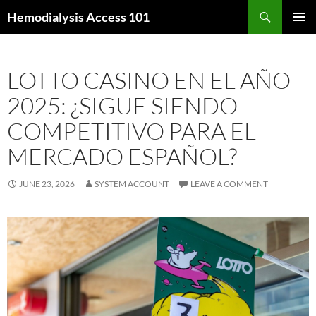
Skip
Search
Hemodialysis Access 101
to
PRIMAR
content
MENU
LOTTO CASINO EN EL AÑO
2025: ¿SIGUE SIENDO
COMPETITIVO PARA EL
MERCADO ESPAÑOL?
JUNE 23, 2026
SYSTEM ACCOUNT
LEAVE A COMMENT