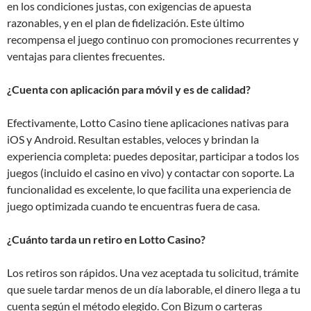
en los condiciones justas, con exigencias de apuesta
razonables, y en el plan de fidelización. Este último
recompensa el juego continuo con promociones recurrentes y
ventajas para clientes frecuentes.
¿Cuenta con aplicación para móvil y es de calidad?
Efectivamente, Lotto Casino tiene aplicaciones nativas para
iOS y Android. Resultan estables, veloces y brindan la
experiencia completa: puedes depositar, participar a todos los
juegos (incluido el casino en vivo) y contactar con soporte. La
funcionalidad es excelente, lo que facilita una experiencia de
juego optimizada cuando te encuentras fuera de casa.
¿Cuánto tarda un retiro en Lotto Casino?
Los retiros son rápidos. Una vez aceptada tu solicitud, trámite
que suele tardar menos de un día laborable, el dinero llega a tu
cuenta según el método elegido. Con Bizum o carteras