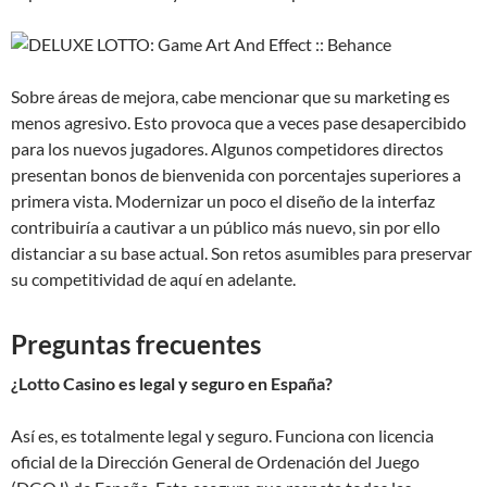
Sobre áreas de mejora, cabe mencionar que su marketing es
menos agresivo. Esto provoca que a veces pase desapercibido
para los nuevos jugadores. Algunos competidores directos
presentan bonos de bienvenida con porcentajes superiores a
primera vista. Modernizar un poco el diseño de la interfaz
contribuiría a cautivar a un público más nuevo, sin por ello
distanciar a su base actual. Son retos asumibles para preservar
su competitividad de aquí en adelante.
Preguntas frecuentes
¿Lotto Casino es legal y seguro en España?
Así es, es totalmente legal y seguro. Funciona con licencia
oficial de la Dirección General de Ordenación del Juego