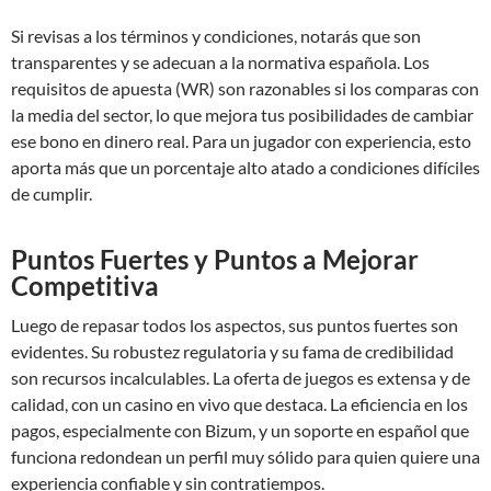
Si revisas a los términos y condiciones, notarás que son
transparentes y se adecuan a la normativa española. Los
requisitos de apuesta (WR) son razonables si los comparas con
la media del sector, lo que mejora tus posibilidades de cambiar
ese bono en dinero real. Para un jugador con experiencia, esto
aporta más que un porcentaje alto atado a condiciones difíciles
de cumplir.
Puntos Fuertes y Puntos a Mejorar
Competitiva
Luego de repasar todos los aspectos, sus puntos fuertes son
evidentes. Su robustez regulatoria y su fama de credibilidad
son recursos incalculables. La oferta de juegos es extensa y de
calidad, con un casino en vivo que destaca. La eficiencia en los
pagos, especialmente con Bizum, y un soporte en español que
funciona redondean un perfil muy sólido para quien quiere una
experiencia confiable y sin contratiempos.