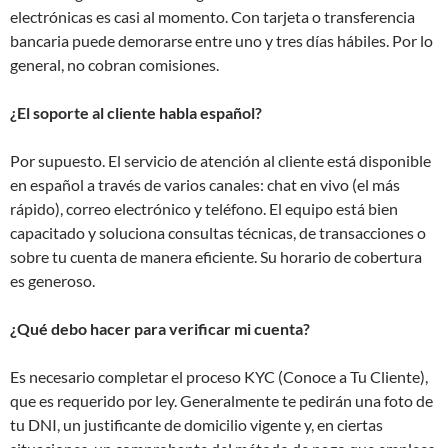
electrónicas es casi al momento. Con tarjeta o transferencia
bancaria puede demorarse entre uno y tres días hábiles. Por lo
general, no cobran comisiones.
¿El soporte al cliente habla español?
Por supuesto. El servicio de atención al cliente está disponible
en español a través de varios canales: chat en vivo (el más
rápido), correo electrónico y teléfono. El equipo está bien
capacitado y soluciona consultas técnicas, de transacciones o
sobre tu cuenta de manera eficiente. Su horario de cobertura
es generoso.
¿Qué debo hacer para verificar mi cuenta?
Es necesario completar el proceso KYC (Conoce a Tu Cliente),
que es requerido por ley. Generalmente te pedirán una foto de
tu DNI, un justificante de domicilio vigente y, en ciertas