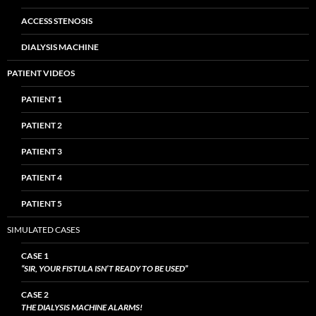
ACCESS STENOSIS
DIALYSIS MACHINE
PATIENT VIDEOS
PATIENT 1
PATIENT 2
PATIENT 3
PATIENT 4
PATIENT 5
SIMULATED CASES
CASE 1
“SIR, YOUR FISTULA ISN’T READY TO BE USED”
CASE 2
THE DIALYSIS MACHINE ALARMS!