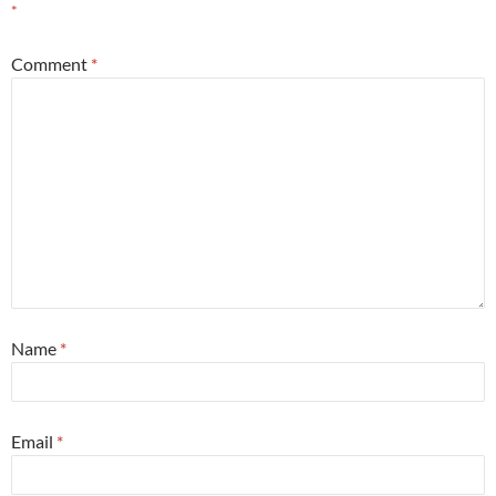
*
Comment
*
Name
*
Email
*