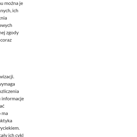
omu można je
nych, ich
cnia
bowych
nej zgody
 coraz
izacji.
 wymaga
ozliczenia
 informacje
ać
o ma
aktyka
wyciekiem.
ały ich cykl