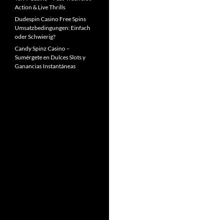
Action & Live Thrills
Dudespin Casino Free Spins
Umsatzbedingungen: Einfach
oder Schwierig?
Candy Spinz Casino –
Sumérgete en Dulces Slots y
Ganancias Instantáneas