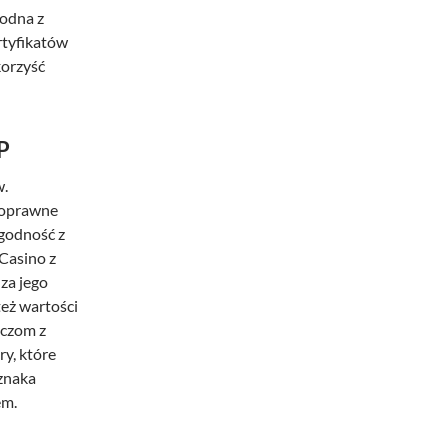
godna z
rtyfikatów
korzyść
P
w.
poprawne
zgodność z
Casino z
za jego
też wartości
aczom z
y, które
oznaka
em.