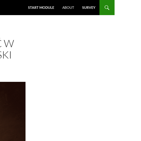
START MODULE
ABOUT
SURVEY
Ć W
SKI