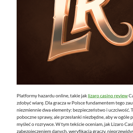
Platformy hazardu online, takie jak
lizaro casino review
Ca
zdobyć wiarę. Dla gracza w Polsce fundamentem tego zau
niezmiennie dwa elementy: bezpieczeństwo i uczciwość. T
poboczne sprawy, ale przesłanki niezbędne, aby w ogóle p
myśleć o rozrywce. W tym tekście oceniam, jak Lizaro Casi
zabezpieczeniem danych, weryfikacją graczy, nieprzewid