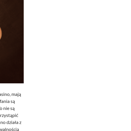
sino, mają
fania są
o nie są
rzystąpić
no działa z
ywalnością