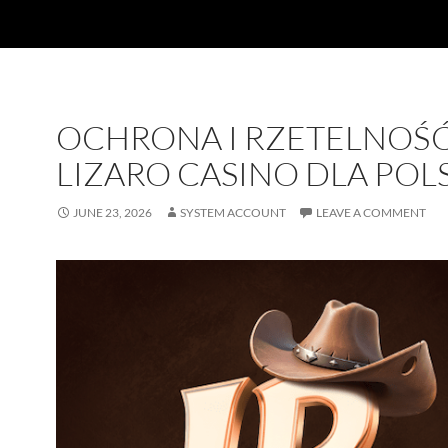
OCHRONA I RZETELNOŚ
LIZARO CASINO DLA POL
JUNE 23, 2026
SYSTEM ACCOUNT
LEAVE A COMMENT