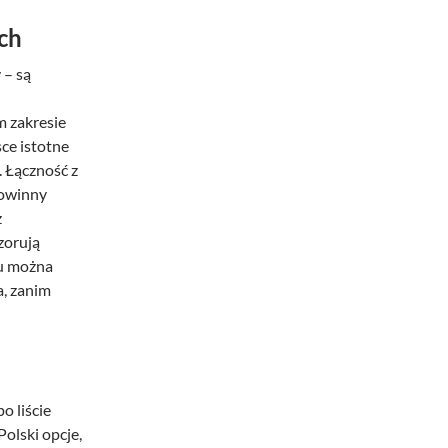
ch
 – są
 zakresie
ce istotne
 Łączność z
powinny
z
zorują
mu można
a, zanim
o liście
olski opcje,