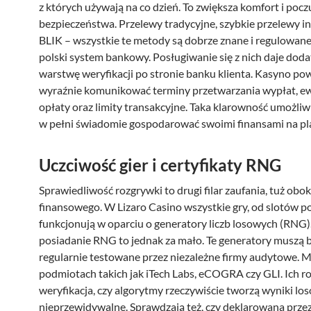
z których używają na co dzień. To zwiększa komfort i pocz
bezpieczeństwa. Przelewy tradycyjne, szybkie przelewy i
BLIK – wszystkie te metody są dobrze znane i regulowane
polski system bankowy. Posługiwanie się z nich daje dod
warstwę weryfikacji po stronie banku klienta. Kasyno po
wyraźnie komunikować terminy przetwarzania wypłat, e
opłaty oraz limity transakcyjne. Taka klarowność umożliw
w pełni świadomie gospodarować swoimi finansami na pl
Uczciwość gier i certyfikaty RNG
Sprawiedliwość rozgrywki to drugi filar zaufania, tuż obo
finansowego. W Lizaro Casino wszystkie gry, od slotów po
funkcjonują w oparciu o generatory liczb losowych (RNG
posiadanie RNG to jednak za mało. Te generatory muszą 
regularnie testowane przez niezależne firmy audytowe. 
podmiotach takich jak iTech Labs, eCOGRA czy GLI. Ich rol
weryfikacja, czy algorytmy rzeczywiście tworzą wyniki los
nieprzewidywalne. Sprawdzają też, czy deklarowana prze