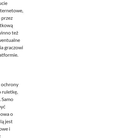
ucie
nternetowe,
 przez
atkową
winno też
wentualne
ia graczowi
atformie.
k ochrony
 ruletkę,
). Samo
być
Mowa o
ą jest
owe i
z