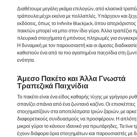
Διαθέτουμε μεγάλη γκάμα επιλογών, από κλασικά τραπέζ
τράπουλα μέχρι εκείνα με πολλαπλές. Υπάρχουν και ξεχ
εκδόσεις, όπως το Infinite Blackjack, όπου απεριόριστος
παικτών μπορεί να μπει στον ίδιο γύρο. Άλλα τραπέζια
πλευρικά στοιχήματα ή μπόνους πληρωμές για συγκεκρι
Η δυναμική με τον παρουσιαστή και οι άμεσες διαδικασίε
καθιστούν ένα από τα πιο αγαπημένα παιχνίδια στη ζων
ενότητα.
Άμεσο Πακέτο και Άλλα Γνωστά
Τραπεζικά Παιχνίδια
Το πακέτο είναι ένα είδος καθαρής τύχης με γρήγορο ρυ
σπανίζει σπάνια από ένα ζωντανό καζίνο. Οι επισκέπτες
στοιχηματίζουν στα αποτελέσματα τριών ζαριών, με αρκ
διαφορετικούς συνδυασμούς να προσφέρουν. Η απλότητα
μικροί γύροι το κάνουν ιδανικό για πρωτάρηδες. Τα live 
έχουν διάφορα όρια στοιχημάτων και παρουσιαστές με δι