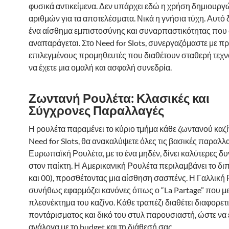
φυσικά αντικείμενα. Δεν υπάρχει εδώ η χρήση δημιουργ
αριθμών για τα αποτελέσματα. Νικά η γνήσια τύχη. Αυτό 
ένα αίσθημα εμπιστοσύνης και συναρπαστικότητας που
αναπαράγεται. Στο Need for Slots, συνεργαζόμαστε με π
επιλεγμένους προμηθευτές που διαθέτουν σταθερή τεχνο
να έχετε μια ομαλή και ασφαλή συνεδρία.
Ζωντανή Ρουλέτα: Κλασικές και
Σύγχρονες Παραλλαγές
Η ρουλέτα παραμένει το κύριο τμήμα κάθε ζωντανού καζί
Need for Slots, θα ανακαλύψετε όλες τις βασικές παραλλ
Ευρωπαϊκή Ρουλέτα, με το ένα μηδέν, δίνει καλύτερες δ
στον παίκτη. Η Αμερικανική Ρουλέτα περιλαμβάνει το δι
και 00), προσθέτοντας μια αίσθηση σασπένς. Η Γαλλική
συνήθως εφαρμόζει κανόνες όπως ο “La Partage” που μ
πλεονέκτημα του καζίνο. Κάθε τραπέζι διαθέτει διαφορετ
ποντάρισματος και δικό του στυλ παρουσιαστή, ώστε να 
ανάλογα με το budget και τη διάθεσή σας.