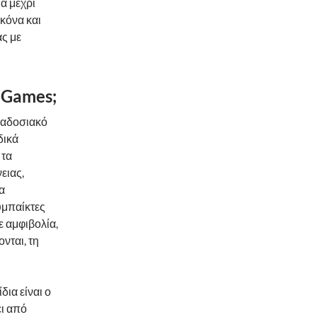
α μέχρι
ικόνα και
ας με
o Games;
αραδοσιακό
δικά
 τα
ειας,
α
υμπαίκτες
ε αμφιβολία,
νται, τη
ια είναι ο
ι από