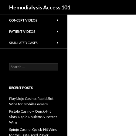
Search
Hemodialysis Access 101
Skip
CONCEPT VIDEOS
to
content
PATIENT VIDEOS
SIMULATED CASES
Search
for:
RECENT POSTS
PlayMojo Casino: Rapid Slot
Wins for Mobile Gamers
Pistolo Casino – Quick‑Hit
Slots, Rapid Roulette & Instant
Wins
Spinjo Casino: Quick‑Hit Wins
for the Fast‑Paced Player