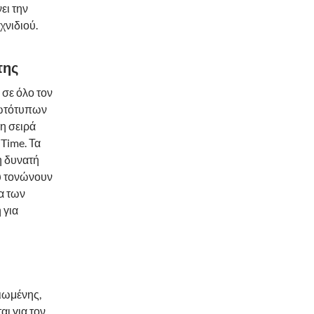
ει την
χνιδιού.
της
 σε όλο τον
πρωτότυπων
ρη σειρά
 Time. Τα
η δυνατή
υ τονώνουν
α των
 για
ιωμένης,
αι για τον