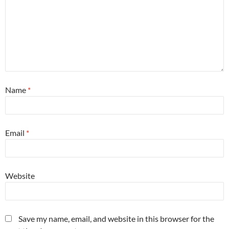
Name
*
Email
*
Website
Save my name, email, and website in this browser for the