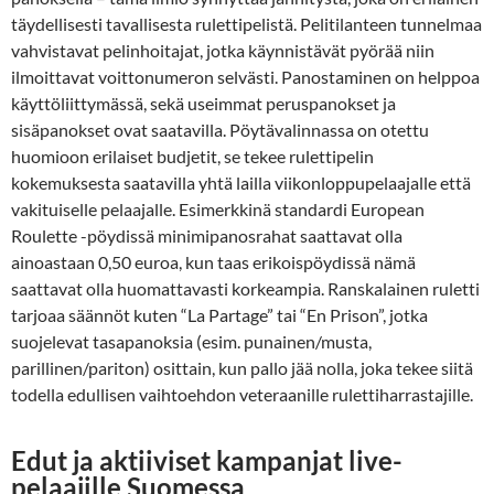
täydellisesti tavallisesta rulettipelistä. Pelitilanteen tunnelmaa
vahvistavat pelinhoitajat, jotka käynnistävät pyörää niin
ilmoittavat voittonumeron selvästi. Panostaminen on helppoa
käyttöliittymässä, sekä useimmat peruspanokset ja
sisäpanokset ovat saatavilla. Pöytävalinnassa on otettu
huomioon erilaiset budjetit, se tekee rulettipelin
kokemuksesta saatavilla yhtä lailla viikonloppupelaajalle että
vakituiselle pelaajalle. Esimerkkinä standardi European
Roulette -pöydissä minimipanosrahat saattavat olla
ainoastaan 0,50 euroa, kun taas erikoispöydissä nämä
saattavat olla huomattavasti korkeampia. Ranskalainen ruletti
tarjoaa säännöt kuten “La Partage” tai “En Prison”, jotka
suojelevat tasapanoksia (esim. punainen/musta,
parillinen/pariton) osittain, kun pallo jää nolla, joka tekee siitä
todella edullisen vaihtoehdon veteraanille rulettiharrastajille.
Edut ja aktiiviset kampanjat live-
pelaajille Suomessa