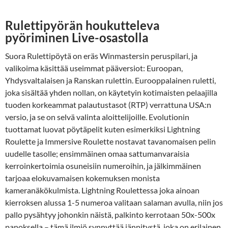
Rulettipyörän houkutteleva
pyöriminen Live-osastolla
Suora Rulettipöytä on eräs Winmastersin peruspilari, ja
valikoima käsittää useimmat pääversiot: Euroopan,
Yhdysvaltalaisen ja Ranskan rulettin. Eurooppalainen ruletti,
joka sisältää yhden nollan, on käytetyin kotimaisten pelaajilla
tuoden korkeammat palautustasot (RTP) verrattuna USA:n
versio, ja se on selvä valinta aloittelijoille. Evolutionin
tuottamat luovat pöytäpelit kuten esimerkiksi Lightning
Roulette ja Immersive Roulette nostavat tavanomaisen pelin
uudelle tasolle; ensimmäinen omaa sattumanvaraisia
kerroinkertoimia osuneisiin numeroihin, ja jälkimmäinen
tarjoaa elokuvamaisen kokemuksen monista
kameranäkökulmista. Lightning Roulettessa joka ainoan
kierroksen alussa 1-5 numeroa valitaan salaman avulla, niin jos
pallo pysähtyy johonkin näistä, palkinto kerrotaan 50x-500x
panoksella – tämä ilmiö synnyttää jännitystä, joka on erilainen