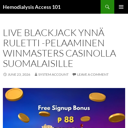
Skip
Search
Hemodialysis Access 101
to
PRIMAR
content
MENU
LIVE BLACKJACK YNNÄ
RULETTI -PELAAMINEN
WINMASTERS CASINOLLA
SUOMALAISILLE
JUNE 23, 2026
SYSTEM ACCOUNT
LEAVE A COMMENT