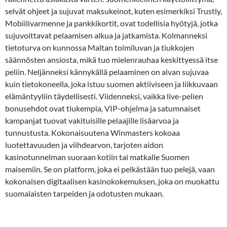
selvät ohjeet ja sujuvat maksukeinot, kuten esimerkiksi Trustly,
Mobiilivarmenne ja pankkikortit, ovat todellisia hyötyjä, jotka
sujuvoittavat pelaamisen alkua ja jatkamista. Kolmanneksi
tietoturva on kunnossa Maltan toimiluvan ja tiukkojen
säännösten ansiosta, mikä tuo mielenrauhaa keskittyessä itse
peliin. Neljänneksi kännykällä pelaaminen on aivan sujuvaa
kuin tietokoneella, joka istuu suomen aktiiviseen ja liikkuvaan
elämäntyyliin täydellisesti. Viidenneksi, vaikka live-pelien
bonusehdot ovat tiukempia, VIP-ohjelma ja satumnaiset
kampanjat tuovat vakituisille pelaajille lisäarvoa ja
tunnustusta. Kokonaisuutena Winmasters kokoaa
luotettavuuden ja viihdearvon, tarjoten aidon
kasinotunnelman suoraan kotiin tai matkalle Suomen
maisemiin. Se on platform, joka ei pelkästään tuo pelejä, vaan
kokonaisen digitaalisen kasinokokemuksen, joka on muokattu
suomalaisten tarpeiden ja odotusten mukaan.