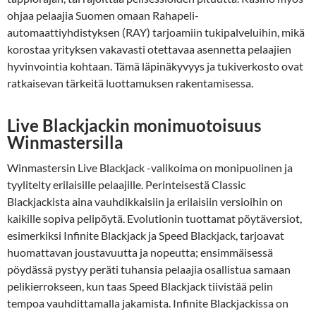
ohjaa pelaajia Suomen omaan Rahapeli-
automaattiyhdistyksen (RAY) tarjoamiin tukipalveluihin, mikä
korostaa yrityksen vakavasti otettavaa asennetta pelaajien
hyvinvointia kohtaan. Tämä läpinäkyvyys ja tukiverkosto ovat
ratkaisevan tärkeitä luottamuksen rakentamisessa.
Live Blackjackin monimuotoisuus
Winmastersilla
Winmastersin Live Blackjack -valikoima on monipuolinen ja
tyylitelty erilaisille pelaajille. Perinteisestä Classic
Blackjackista aina vauhdikkaisiin ja erilaisiin versioihin on
kaikille sopiva pelipöytä. Evolutionin tuottamat pöytäversiot,
esimerkiksi Infinite Blackjack ja Speed Blackjack, tarjoavat
huomattavan joustavuutta ja nopeutta; ensimmäisessä
pöydässä pystyy peräti tuhansia pelaajia osallistua samaan
pelikierrokseen, kun taas Speed Blackjack tiivistää pelin
tempoa vauhdittamalla jakamista. Infinite Blackjackissa on