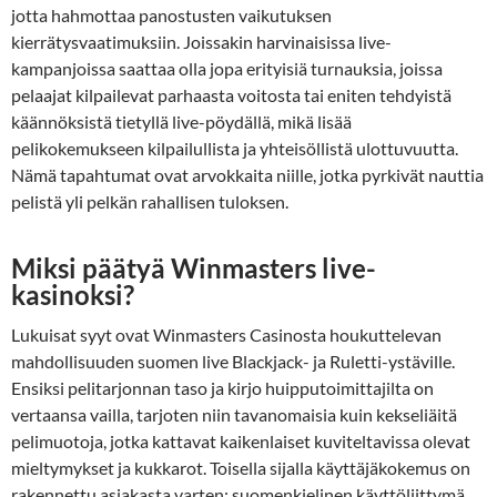
jotta hahmottaa panostusten vaikutuksen
kierrätysvaatimuksiin. Joissakin harvinaisissa live-
kampanjoissa saattaa olla jopa erityisiä turnauksia, joissa
pelaajat kilpailevat parhaasta voitosta tai eniten tehdyistä
käännöksistä tietyllä live-pöydällä, mikä lisää
pelikokemukseen kilpailullista ja yhteisöllistä ulottuvuutta.
Nämä tapahtumat ovat arvokkaita niille, jotka pyrkivät nauttia
pelistä yli pelkän rahallisen tuloksen.
Miksi päätyä Winmasters live-
kasinoksi?
Lukuisat syyt ovat Winmasters Casinosta houkuttelevan
mahdollisuuden suomen live Blackjack- ja Ruletti-ystäville.
Ensiksi pelitarjonnan taso ja kirjo huipputoimittajilta on
vertaansa vailla, tarjoten niin tavanomaisia kuin kekseliäitä
pelimuotoja, jotka kattavat kaikenlaiset kuviteltavissa olevat
mieltymykset ja kukkarot. Toisella sijalla käyttäjäkokemus on
rakennettu asiakasta varten: suomenkielinen käyttöliittymä,