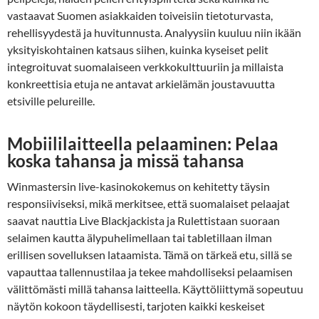
vastaavat Suomen asiakkaiden toiveisiin tietoturvasta,
rehellisyydestä ja huvitunnusta. Analyysiin kuuluu niin ikään
yksityiskohtainen katsaus siihen, kuinka kyseiset pelit
integroituvat suomalaiseen verkkokulttuuriin ja millaista
konkreettisia etuja ne antavat arkielämän joustavuutta
etsiville pelureille.
Mobiililaitteella pelaaminen: Pelaa
koska tahansa ja missä tahansa
Winmastersin live-kasinokokemus on kehitetty täysin
responsiiviseksi, mikä merkitsee, että suomalaiset pelaajat
saavat nauttia Live Blackjackista ja Rulettistaan suoraan
selaimen kautta älypuhelimellaan tai tabletillaan ilman
erillisen sovelluksen lataamista. Tämä on tärkeä etu, sillä se
vapauttaa tallennustilaa ja tekee mahdolliseksi pelaamisen
välittömästi millä tahansa laitteella. Käyttöliittymä sopeutuu
näytön kokoon täydellisesti, tarjoten kaikki keskeiset