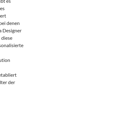
bt es
tes
ert
bei denen
Da Designer
 diese
onalisierte
ution
tabliert
ter der