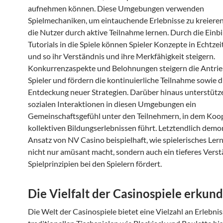
aufnehmen können. Diese Umgebungen verwenden
Spielmechaniken, um eintauchende Erlebnisse zu kreieren
die Nutzer durch aktive Teilnahme lernen. Durch die Ein
Tutorials in die Spiele können Spieler Konzepte in Echtz
und so ihr Verständnis und ihre Merkfähigkeit steigern.
Konkurrenzaspekte und Belohnungen steigern die Antrie
Spieler und fördern die kontinuierliche Teilnahme sowie d
Entdeckung neuer Strategien. Darüber hinaus unterstütz
sozialen Interaktionen in diesen Umgebungen ein
Gemeinschaftsgefühl unter den Teilnehmern, in dem Koo
kollektiven Bildungserlebnissen führt. Letztendlich demon
Ansatz von NV Casino beispielhaft, wie spielerisches Ler
nicht nur amüsant macht, sondern auch ein tieferes Verst
Spielprinzipien bei den Spielern fördert.
Die Vielfalt der Casinospiele erkun
Die Welt der Casinospiele bietet eine Vielzahl an Erlebni