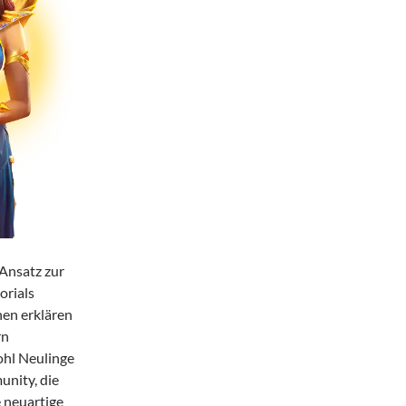
Ansatz zur
orials
nen erklären
rn
ohl Neulinge
unity, die
 neuartige