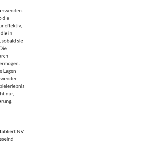
n
verwenden.
 die
r effektiv,
die in
sobald sie
Die
urch
vermögen.
re Lagen
anwenden
pielerlebnis
ht nur,
erung.
tabliert NV
esselnd