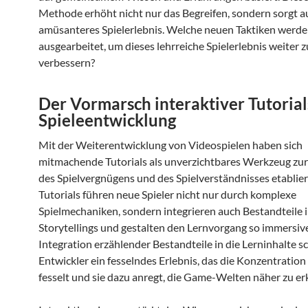
Methode erhöht nicht nur das Begreifen, sondern sorgt au
amüsanteres Spielerlebnis. Welche neuen Taktiken werd
ausgearbeitet, um dieses lehrreiche Spielerlebnis weiter z
verbessern?
Der Vormarsch interaktiver Tutorial
Spieleentwicklung
Mit der Weiterentwicklung von Videospielen haben sich
mitmachende Tutorials als unverzichtbares Werkzeug zur
des Spielvergnügens und des Spielverständnisses etablier
Tutorials führen neue Spieler nicht nur durch komplexe
Spielmechaniken, sondern integrieren auch Bestandteile 
Storytellings und gestalten den Lernvorgang so immersive
Integration erzählender Bestandteile in die Lerninhalte s
Entwickler ein fesselndes Erlebnis, das die Konzentration 
fesselt und sie dazu anregt, die Game-Welten näher zu e