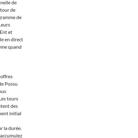
nnelle de
 tour de
ogramme de
Leurs
Ent et
le en direct
 même quand
offres
 de Possu
ous
Les tours
utent des
ent initial
ur la durée.
s accumulez