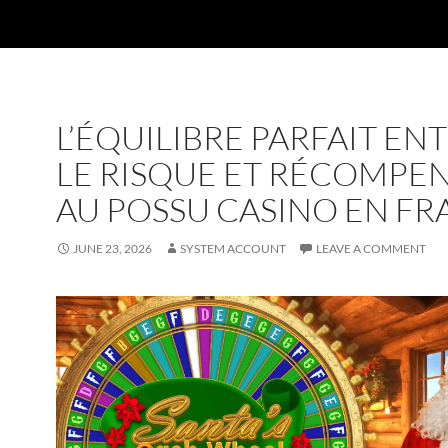
L’ÉQUILIBRE PARFAIT EN
LE RISQUE ET RÉCOMPE
AU POSSU CASINO EN F
JUNE 23, 2026
SYSTEM ACCOUNT
LEAVE A COMMENT