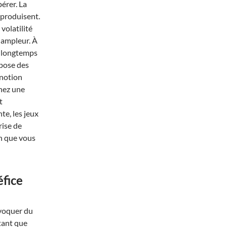
érer. La
 produisent.
volatilité
 ampleur. À
e longtemps
pose des
 notion
chez une
t
te, les jeux
rise de
on que vous
éfice
évoquer du
tant que