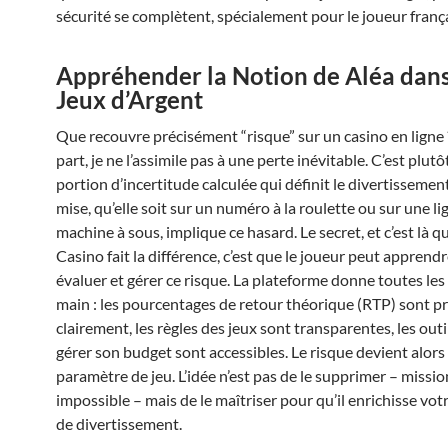
sécurité se complètent, spécialement pour le joueur frança
Appréhender la Notion de Aléa dans
Jeux d’Argent
Que recouvre précisément “risque” sur un casino en ligne
part, je ne l’assimile pas à une perte inévitable. C’est plutô
portion d’incertitude calculée qui définit le divertisseme
mise, qu’elle soit sur un numéro à la roulette ou sur une li
machine à sous, implique ce hasard. Le secret, et c’est là 
Casino fait la différence, c’est que le joueur peut apprendr
évaluer et gérer ce risque. La plateforme donne toutes les
main : les pourcentages de retour théorique (RTP) sont p
clairement, les règles des jeux sont transparentes, les out
gérer son budget sont accessibles. Le risque devient alors
paramètre de jeu. L’idée n’est pas de le supprimer – missio
impossible – mais de le maîtriser pour qu’il enrichisse vot
de divertissement.