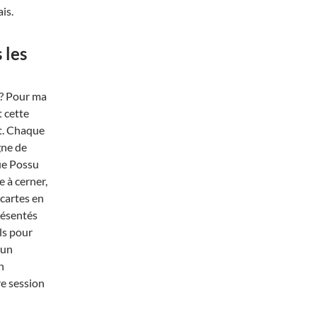
is.
 les
 ? Pour ma
t cette
nt. Chaque
gne de
que Possu
e à cerner,
 cartes en
résentés
ils pour
 un
n
re session