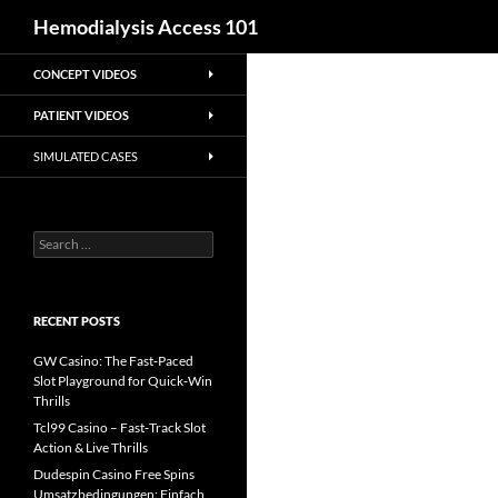
Search
Hemodialysis Access 101
Skip
CONCEPT VIDEOS
to
content
PATIENT VIDEOS
SIMULATED CASES
Search
for:
RECENT POSTS
GW Casino: The Fast‑Paced
Slot Playground for Quick‑Win
Thrills
Tcl99 Casino – Fast‑Track Slot
Action & Live Thrills
Dudespin Casino Free Spins
Umsatzbedingungen: Einfach