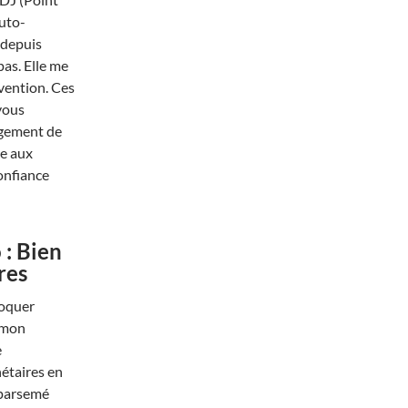
auto-
e depuis
as. Elle me
évention. Ces
 vous
gagement de
re aux
onfiance
 : Bien
res
voquer
, mon
e
nétaires en
 parsemé