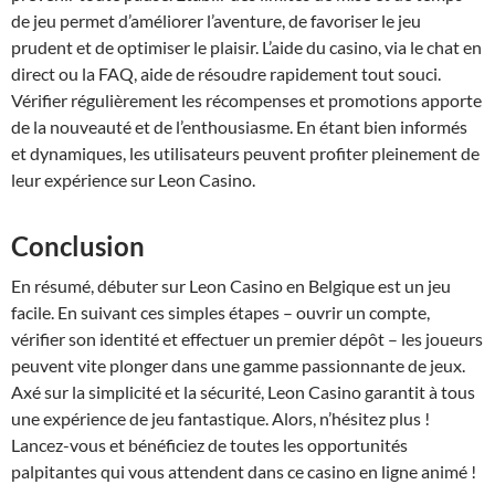
de jeu permet d’améliorer l’aventure, de favoriser le jeu
prudent et de optimiser le plaisir. L’aide du casino, via le chat en
direct ou la FAQ, aide de résoudre rapidement tout souci.
Vérifier régulièrement les récompenses et promotions apporte
de la nouveauté et de l’enthousiasme. En étant bien informés
et dynamiques, les utilisateurs peuvent profiter pleinement de
leur expérience sur Leon Casino.
Conclusion
En résumé, débuter sur Leon Casino en Belgique est un jeu
facile. En suivant ces simples étapes – ouvrir un compte,
vérifier son identité et effectuer un premier dépôt – les joueurs
peuvent vite plonger dans une gamme passionnante de jeux.
Axé sur la simplicité et la sécurité, Leon Casino garantit à tous
une expérience de jeu fantastique. Alors, n’hésitez plus !
Lancez-vous et bénéficiez de toutes les opportunités
palpitantes qui vous attendent dans ce casino en ligne animé !