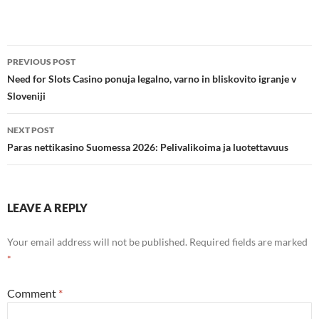
Post
PREVIOUS POST
navigation
Need for Slots Casino ponuja legalno, varno in bliskovito igranje v
Sloveniji
NEXT POST
Paras nettikasino Suomessa 2026: Pelivalikoima ja luotettavuus
LEAVE A REPLY
Your email address will not be published.
Required fields are marked
*
Comment
*