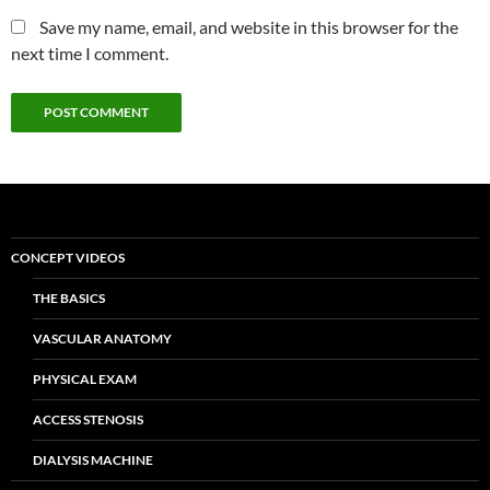
Save my name, email, and website in this browser for the
next time I comment.
CONCEPT VIDEOS
THE BASICS
VASCULAR ANATOMY
PHYSICAL EXAM
ACCESS STENOSIS
DIALYSIS MACHINE