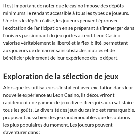
Il est important de noter que le casino impose des dépôts
minimums, le rendant accessible à tous les types de joueurs.
Une fois le dépôt réalisé, les joueurs peuvent éprouver
l’excitation de l’anticipation en se préparant à s’immerger dans
l’univers passionnant du jeu qui les attend. Leon Casino
valorise véritablement la liberté et la flexibilité, permettant
aux joueurs de démarrer sans obstacles inutiles et de
bénéficier pleinement de leur expérience dès le départ.
Exploration de la sélection de jeux
Alors que les utilisateurs s’installent avec excitation dans leur
nouvelle expérience au Leon Casino, ils découvriront
rapidement une gamme de jeux diversifiée qui saura satisfaire
tous les goûts. La diversité des jeux du casino est remarquable,
proposant aussi bien des jeux indémodables que les options
les plus populaires du moment. Les joueurs peuvent
s’aventurer dans :