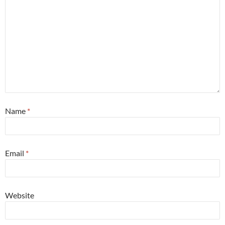
Name
*
Email
*
Website