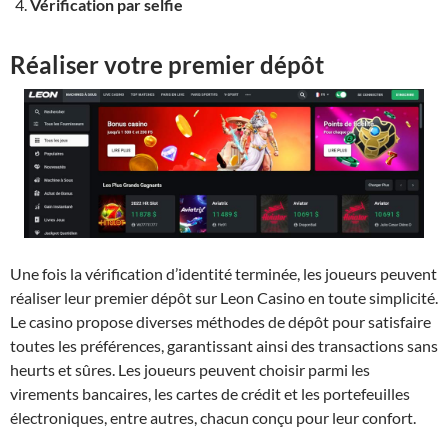
Vérification par selfie
Réaliser votre premier dépôt
Une fois la vérification d’identité terminée, les joueurs peuvent
réaliser leur premier dépôt sur Leon Casino en toute simplicité.
Le casino propose diverses méthodes de dépôt pour satisfaire
toutes les préférences, garantissant ainsi des transactions sans
heurts et sûres. Les joueurs peuvent choisir parmi les
virements bancaires, les cartes de crédit et les portefeuilles
électroniques, entre autres, chacun conçu pour leur confort.