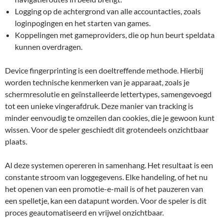
Logging op de achtergrond van alle accountacties, zoals
loginpogingen en het starten van games.
Koppelingen met gameproviders, die op hun beurt speldata
kunnen overdragen.
Device fingerprinting is een doeltreffende methode. Hierbij
worden technische kenmerken van je apparaat, zoals je
schermresolutie en geïnstalleerde lettertypes, samengevoegd
tot een unieke vingerafdruk. Deze manier van tracking is
minder eenvoudig te omzeilen dan cookies, die je gewoon kunt
wissen. Voor de speler geschiedt dit grotendeels onzichtbaar
plaats.
Al deze systemen opereren in samenhang. Het resultaat is een
constante stroom van loggegevens. Elke handeling, of het nu
het openen van een promotie-e-mail is of het pauzeren van
een spelletje, kan een datapunt worden. Voor de speler is dit
proces geautomatiseerd en vrijwel onzichtbaar.