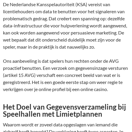
De Nederlandse Kansspelautoriteit (KSA) vereist van
licentiehouders om data te benutten voor het signaleren van
problematisch gedrag. Dat creëert een spanning op: dezelfde
data-infrastructuur die voor hulpverlening wordt aangewend,
kan ook worden aangewend voor persuasieve marketing. De
wet bepaalt dat dit onderscheid duidelijk moet zijn voor de
speler, maar in de praktijk is dat nauwelijks zo.
Ons aanbeveling is dat spelers hun rechten onder de AVG
proactief benutten. Een verzoek om gegevensinzage versturen
(artikel 15 AVG) verschaft een concreet beeld van wat er is
geregistreerd. Het is een goede eerste stap om weer regie te
verkrijgen over je online profiel bij een online casino.
Het Doel van Gegevensverzameling bij
Speelhallen met Limietplannen
Waarom wordt er zoveel data opgeslagen van iemand die
zichzelf heeft beperkt? De verklaring heeft twee aspecten. In