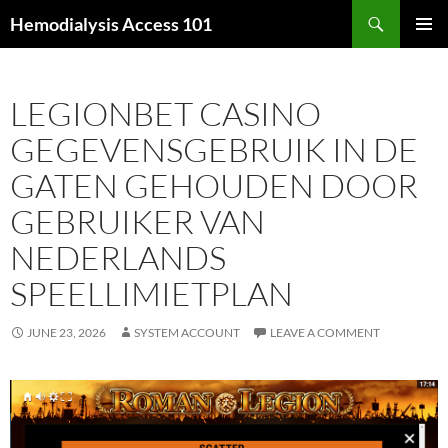
Skip
Search
Hemodialysis Access 101
to
PRIMAR
content
MENU
LEGIONBET CASINO
GEGEVENSGEBRUIK IN DE
GATEN GEHOUDEN DOOR
GEBRUIKER VAN
NEDERLANDS
SPEELLIMIETPLAN
JUNE 23, 2026
SYSTEM ACCOUNT
LEAVE A COMMENT