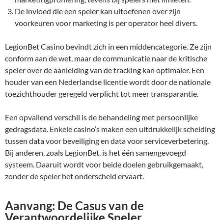
De invloed die een speler kan uitoefenen over zijn
voorkeuren voor marketing is per operator heel divers.
LegionBet Casino bevindt zich in een middencategorie. Ze zijn
conform aan de wet, maar de communicatie naar de kritische
speler over de aanleiding van de tracking kan optimaler. Een
houder van een Nederlandse licentie wordt door de nationale
toezichthouder geregeld verplicht tot meer transparantie.
Een opvallend verschil is de behandeling met persoonlijke
gedragsdata. Enkele casino’s maken een uitdrukkelijk scheiding
tussen data voor beveiliging en data voor serviceverbetering.
Bij anderen, zoals LegionBet, is het één samengevoegd
systeem. Daaruit wordt voor beide doelen gebruikgemaakt,
zonder de speler het onderscheid ervaart.
Aanvang: De Casus van de
Verantwoordelijke Speler