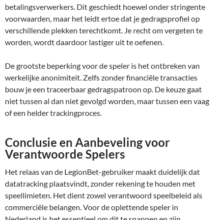
betalingsverwerkers. Dit geschiedt hoewel onder stringente
voorwaarden, maar het leidt ertoe dat je gedragsprofiel op
verschillende plekken terechtkomt. Je recht om vergeten te
worden, wordt daardoor lastiger uit te oefenen.
De grootste beperking voor de speler is het ontbreken van
werkelijke anonimiteit. Zelfs zonder financiële transacties
bouw je een traceerbaar gedragspatroon op. De keuze gaat
niet tussen al dan niet gevolgd worden, maar tussen een vaag
of een helder trackingproces.
Conclusie en Aanbeveling voor
Verantwoorde Spelers
Het relaas van de LegionBet-gebruiker maakt duidelijk dat
datatracking plaatsvindt, zonder rekening te houden met
speellimieten. Het dient zowel verantwoord speelbeleid als
commerciële belangen. Voor de oplettende speler in
Nederland is het essentieel om dit te snappen en zijn