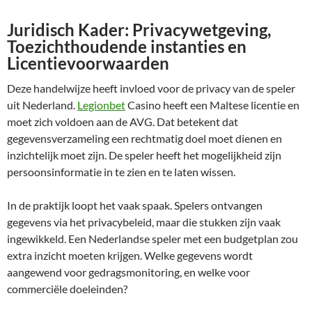
Juridisch Kader: Privacywetgeving,
Toezichthoudende instanties en
Licentievoorwaarden
Deze handelwijze heeft invloed voor de privacy van de speler
uit Nederland.
Legionbet
Casino heeft een Maltese licentie en
moet zich voldoen aan de AVG. Dat betekent dat
gegevensverzameling een rechtmatig doel moet dienen en
inzichtelijk moet zijn. De speler heeft het mogelijkheid zijn
persoonsinformatie in te zien en te laten wissen.
In de praktijk loopt het vaak spaak. Spelers ontvangen
gegevens via het privacybeleid, maar die stukken zijn vaak
ingewikkeld. Een Nederlandse speler met een budgetplan zou
extra inzicht moeten krijgen. Welke gegevens wordt
aangewend voor gedragsmonitoring, en welke voor
commerciële doeleinden?