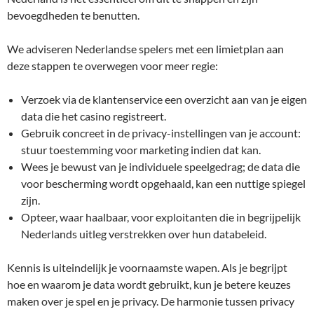
bevoegdheden te benutten.
We adviseren Nederlandse spelers met een limietplan aan
deze stappen te overwegen voor meer regie:
Verzoek via de klantenservice een overzicht aan van je eigen
data die het casino registreert.
Gebruik concreet in de privacy-instellingen van je account:
stuur toestemming voor marketing indien dat kan.
Wees je bewust van je individuele speelgedrag; de data die
voor bescherming wordt opgehaald, kan een nuttige spiegel
zijn.
Opteer, waar haalbaar, voor exploitanten die in begrijpelijk
Nederlands uitleg verstrekken over hun databeleid.
Kennis is uiteindelijk je voornaamste wapen. Als je begrijpt
hoe en waarom je data wordt gebruikt, kun je betere keuzes
maken over je spel en je privacy. De harmonie tussen privacy