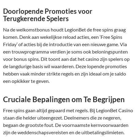
Doorlopende Promoties voor
Terugkerende Spelers
Na de welkomstbonus houdt LegionBet de free spins graag
komen. Denk aan wekelijkse reload acties, een ‘Free Spins
Friday’ of acties bij de introductie van een nieuwe game. Via
een trouwprogramma verdien je soms ook beloningspunten
voor bonus spins. Dit toont aan dat het casino zijn spelers op
de langdurige basis wil waarderen. Deze lopende promoties
hebben vaak minder strikte regels en zijn ideaal om je saldo
een opkikker te geven.
Cruciale Bepalingen om Te Begrijpen
Free spins gaan altijd gepaard met regels. Bij LegionBet Casino
staan die helder uiteengezet. Deelnemers die ze negeren,
begaan de grootste fout. De voornaamste kernvoorwaarden
zijn de weddenschapsvereisten en de uitbetalingslimieten.