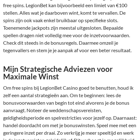
free spins. LegionBet kan bijvoorbeeld een limiet van €100
stellen. Alles wat je daarboven wint, komt te vervallen. De
spins zijn ook vaak enkel bruikbaar op specifieke slots.
Toenemende jackpots zijn meestal uitgesloten. Bepaalde
spellen dragen niet volledig mee voor de inzetvoorwaarden.
Check dit steeds in de bonusregels. Daarmee omzeil je
tegenvallers en stem je je aanpak af voor een beter resultaat.
Mijn Strategische Adviezen voor
Maximale Winst
Om free spins bij LegionBet Casino goed te benutten, houd ik
zelf een aantal strategieën aan. Om te beginnen: lees de
bonusvoorwaarden van begin tot eind alvorens je de bonus
aanvraagt. Noteer de weddenschapsvereisten,
geldigheidsperiode en spelrestricties voor jezelf op. Daarnaast:
handel doordacht om met je bonuswinsten. Speel mee met een
geringere inzet per draai. Zo verkrijg je meer speeltijd en werk