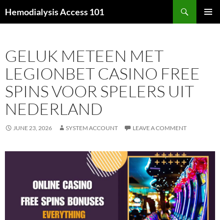
Skip
Search
Hemodialysis Access 101
to
PRIMAR
content
MENU
GELUK METEEN MET
LEGIONBET CASINO FREE
SPINS VOOR SPELERS UIT
NEDERLAND
JUNE 23, 2026
SYSTEM ACCOUNT
LEAVE A COMMENT