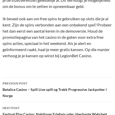
je de inzetvereisten geleidelijk af. Dit verhoogt je mogelijkheid
om de bonus om te zetten in opneembaar geld.
Ik beveel ook aan om free spins te gebruiken op slots die je al
kent. Zijn de spins verbonden aan een onbekend spel? Probeer
het dan eerst een aantal keren in de demoversie. Houd de
promotiepagina van het casino in de gaten voor extra free
spins acties, speciaal in het weekend. Als je alert en
geïnformeerd raakt, haal je meer gratis kansen. Op die manier
verhoog je je kansen op winst bij LegionBet Casino.
Post
PREVIOUS POST
navigation
Betalice Casino – Spill Live-spill og Trekk Progressive Jackpotter i
Norge
NEXT POST
Festival Play Casino: Nahtloses Erlebnis oder überhypte Wahrheit