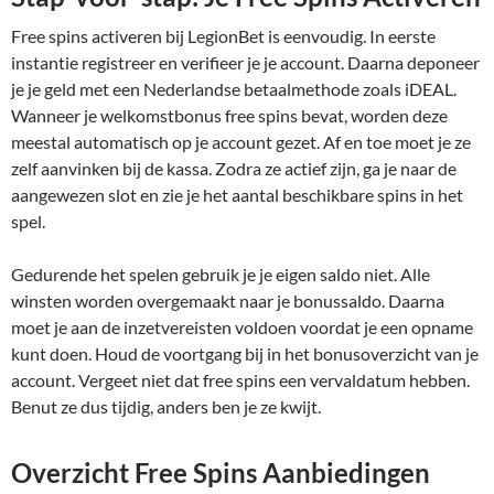
Free spins activeren bij LegionBet is eenvoudig. In eerste
instantie registreer en verifieer je je account. Daarna deponeer
je je geld met een Nederlandse betaalmethode zoals iDEAL.
Wanneer je welkomstbonus free spins bevat, worden deze
meestal automatisch op je account gezet. Af en toe moet je ze
zelf aanvinken bij de kassa. Zodra ze actief zijn, ga je naar de
aangewezen slot en zie je het aantal beschikbare spins in het
spel.
Gedurende het spelen gebruik je je eigen saldo niet. Alle
winsten worden overgemaakt naar je bonussaldo. Daarna
moet je aan de inzetvereisten voldoen voordat je een opname
kunt doen. Houd de voortgang bij in het bonusoverzicht van je
account. Vergeet niet dat free spins een vervaldatum hebben.
Benut ze dus tijdig, anders ben je ze kwijt.
Overzicht Free Spins Aanbiedingen