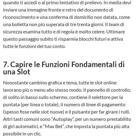
quando ti accedi o al primo tentativo di prelievo. In media devi
inviare una immagine fronte e retro del documento di
riconoscimento e una conferma di domicilio non datata, come
una bolletta non più superata di tre trenta giorni. Il team di
sicurezza esamina tutto e di regola è molto celere. Ultimare
questo passaggio subito ti risparmia blocchi futuri e attiva
tutte le funzioni del tuo conto.
7. Capire le Funzioni Fondamentali di
una Slot
Nonostante cambino grafica e tema, tutte le slot online
lavorano più o meno allo stesso modo. Il pannello di controllo,
di solito in basso sullo schermo, contiene il selettore per la
puntata (per linea o totale), il numero di linee di pagamento
(spesso fisse nelle slot nuove) e il pulsante per far girare i rulli.
Altri tasti comuni sono “Autoplay”, per un numero prestabilito
di giri automatici, e “Max Bet”, che imposta la puntata più alta
possibile in un clic.