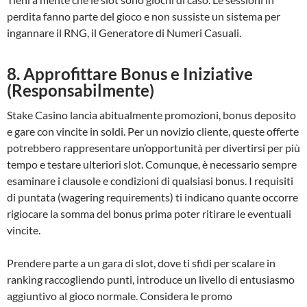
perdita fanno parte del gioco e non sussiste un sistema per
ingannare il RNG, il Generatore di Numeri Casuali.
8. Approfittare Bonus e Iniziative
(Responsabilmente)
Stake Casino lancia abitualmente promozioni, bonus deposito
e gare con vincite in soldi. Per un novizio cliente, queste offerte
potrebbero rappresentare un’opportunità per divertirsi per più
tempo e testare ulteriori slot. Comunque, è necessario sempre
esaminare i clausole e condizioni di qualsiasi bonus. I requisiti
di puntata (wagering requirements) ti indicano quante occorre
rigiocare la somma del bonus prima poter ritirare le eventuali
vincite.
Prendere parte a un gara di slot, dove ti sfidi per scalare in
ranking raccogliendo punti, introduce un livello di entusiasmo
aggiuntivo al gioco normale. Considera le promo