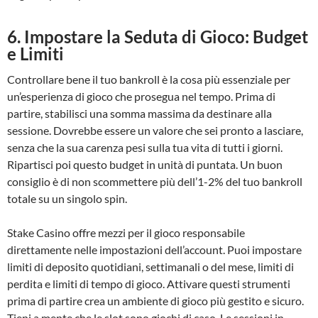
6. Impostare la Seduta di Gioco: Budget
e Limiti
Controllare bene il tuo bankroll è la cosa più essenziale per
un’esperienza di gioco che prosegua nel tempo. Prima di
partire, stabilisci una somma massima da destinare alla
sessione. Dovrebbe essere un valore che sei pronto a lasciare,
senza che la sua carenza pesi sulla tua vita di tutti i giorni.
Ripartisci poi questo budget in unità di puntata. Un buon
consiglio è di non scommettere più dell’1-2% del tuo bankroll
totale su un singolo spin.
Stake Casino offre mezzi per il gioco responsabile
direttamente nelle impostazioni dell’account. Puoi impostare
limiti di deposito quotidiani, settimanali o del mese, limiti di
perdita e limiti di tempo di gioco. Attivare questi strumenti
prima di partire crea un ambiente di gioco più gestito e sicuro.
Tieni a mente che le slot sono giochi di caso. Le sessioni in