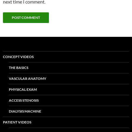
next time I comment.
CONCEPT VIDEOS
THE BASICS
VASCULAR ANATOMY
PHYSICAL EXAM
ACCESS STENOSIS
DIALYSIS MACHINE
PATIENT VIDEOS