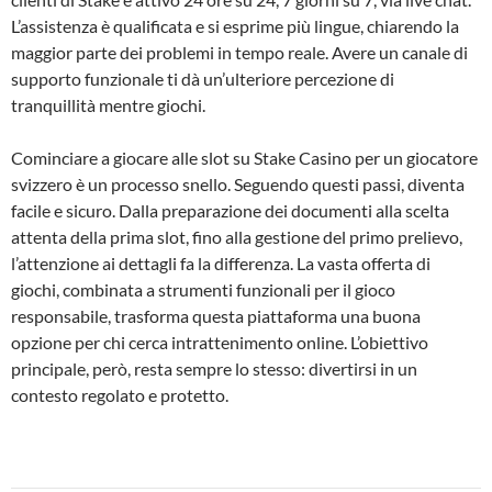
L’assistenza è qualificata e si esprime più lingue, chiarendo la
maggior parte dei problemi in tempo reale. Avere un canale di
supporto funzionale ti dà un’ulteriore percezione di
tranquillità mentre giochi.
Cominciare a giocare alle slot su Stake Casino per un giocatore
svizzero è un processo snello. Seguendo questi passi, diventa
facile e sicuro. Dalla preparazione dei documenti alla scelta
attenta della prima slot, fino alla gestione del primo prelievo,
l’attenzione ai dettagli fa la differenza. La vasta offerta di
giochi, combinata a strumenti funzionali per il gioco
responsabile, trasforma questa piattaforma una buona
opzione per chi cerca intrattenimento online. L’obiettivo
principale, però, resta sempre lo stesso: divertirsi in un
contesto regolato e protetto.