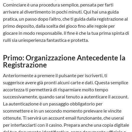
Cominciare è una procedura semplice, pensata per farti
arrivare al divertimento in pochi minuti. Qui hai una guida
pratica, un passo dopo l’altro, che ti guida dalla registrazione al
primo deposito, dalla scelta del gioco fino alle regole per
giocare in modo responsabile. Il fine è che la tua prima spinta di
rulli sia un’esperienza fantastica e protetta.
Primo: Organizzazione Antecedente la
Registrazione
Anteriormente a premere il pulsante per iscriverti, ti
suggerisce avere già pronti alcuni carte e dati. Questa semplice
accortezza ti permetterà di risparmiare molto tempo
successivamente, quando sarai tenuto a autenticare il account.
La autenticazione è un passaggio obbligatorio per
scommettere e in un secondo momento prelevare le vincite
ottenute. Ti servirà un account email funzionante, che userai
per interfacciarti con il casino. Prepara anche una copia digitale
del tuo documento identificativo, come documento ufficiale o