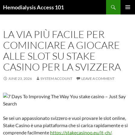
Skip
Search
Hemodialysis Access 101
to
PRIMAR
content
MENU
LA VIA PIÙ FACILE PER
COMINCIARE A GIOCARE
ALLE SLOT SU STAKE
CASINO PER LA SVIZZERA
JUNE 23, 2026
SYSTEM ACCOUNT
LEAVE A COMMENT
Se sei un appassionato svizzero e vuoi provare le slot online,
Stake Casino è una piattaforma che si carica rapidamente e si
comprende facilmente
https://stakecasinoo.eu/it-ch/
.