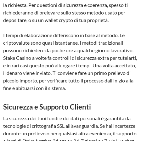
la richiesta. Per questioni di sicurezza e coerenza, spesso ti
richiederanno di prelevare sullo stesso metodo usato per
depositare, o su un wallet crypto di tua proprietà.
I tempi di elaborazione differiscono in base al metodo. Le
criptovalute sono quasi istantanee. I metodi tradizionali
possono richiedere da poche ore a qualche giorno lavorativo.
Stake Casino a volte fa controlli di sicurezza extra per tutelarti,
e in rari casi questo può allungare i tempi. Una volta accettato,
il denaro viene inviato. Ti conviene fare un primo prelievo di
piccolo importo, per verificare tutto il processo dall’inizio alla
fine e abituarsi con il sistema.
Sicurezza e Supporto Clienti
La sicurezza dei tuoi fondi e dei dati personali è garantita da
tecnologie di crittografia SSL all’avanguardia. Se hai incertezze
durante un prelievo o per qualsiasi altra evenienza, il supporto
clienti di Stake è attivo 24 ore su 24, 7 giorni su 7, via live chat.