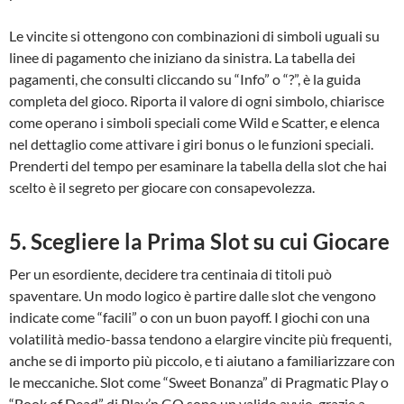
Le vincite si ottengono con combinazioni di simboli uguali su
linee di pagamento che iniziano da sinistra. La tabella dei
pagamenti, che consulti cliccando su “Info” o “?”, è la guida
completa del gioco. Riporta il valore di ogni simbolo, chiarisce
come operano i simboli speciali come Wild e Scatter, e elenca
nel dettaglio come attivare i giri bonus o le funzioni speciali.
Prenderti del tempo per esaminare la tabella della slot che hai
scelto è il segreto per giocare con consapevolezza.
5. Scegliere la Prima Slot su cui Giocare
Per un esordiente, decidere tra centinaia di titoli può
spaventare. Un modo logico è partire dalle slot che vengono
indicate come “facili” o con un buon payoff. I giochi con una
volatilità medio-bassa tendono a elargire vincite più frequenti,
anche se di importo più piccolo, e ti aiutano a familiarizzare con
le meccaniche. Slot come “Sweet Bonanza” di Pragmatic Play o
“Book of Dead” di Play’n GO sono un valido avvio, grazie a