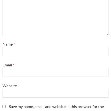
Name
*
Email
*
Website
Save my name, email, and website in this browser for the