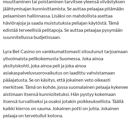
muuttaminen tai poistaminen tarvitsee yleensä viivästyksen
jäähtymisajan kunnioittamista. Se auttaa pelaajaa pitämään
pelaamisen hallinnassa. Lisäksi on mahdollista asettaa
häviörajoja ja saada muistutuksia peliajan käytöstä. Tämä
edistää terveellisiä pelitapoja. Se auttaa pelaajaa pysymään
suunnitellussa budjetissaan.
Lyra Bet Casino on vankkumattomasti sitoutunut tarjoamaan
ylivoimaista pelikokemusta Suomessa. Joka ainoa
yksityiskohti, joka ainoa peli ja joka ainoa
asiakaspalveluvuorovaikutus on laadittu vahvistamaan
pääajatusta. Se on käsitys, että jokainen veto oikeasti
merkitsee. Tämä on kohde, jossa suomalainen pelaaja kykenee
aistimaan itsensä kunnioitetuksi. Hän pystyy kokemaan
itsensä turvalliseksi ja osaksi jotakin poikkeuksellista. Täällä
kaikki kierros on sauma. Jokainen potti on juhla. Jokainen
pelaaja on tervetullut kotona.