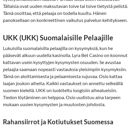
Tällaisia ovat uuden maksutavan toive tai toive tietystä pelistä.
Tämä osoittaa, että pelaaja on todella kuultu. Hänen
panoksellaan on konkreettinen vaikutus palvelun kehitykseen.
UKK (UKK) Suomalaisille Pelaajille
Lukuisilla suomalaisilla pelaajilla on kysymyksiä, kun he
pääsevät alkuun uudella kasinolla. Lyra Bet Casino on koonnut
kattavan usein kysyttyjen kysymysten osuuden. Se avustaa
pelaajia saamaan nopeasti vastauksia yleisimpiin kysymyksiin.
Tämä on aloittamisesta ja pelaamisesta sujuvaa. Osio kattaa
laajan joukon aiheita. Kaikki vastaukset on annettu selkeällä
suomen kielellä. UKK on luokiteltu loogisiin aihealueisiin.
Tiedon löytäminen on helppoa. Osio uudistuu aina tarpeen
mukaan uusien kysymysten ja muutosten johdosta.
Rahansiirrot ja Kotiutukset Suomessa