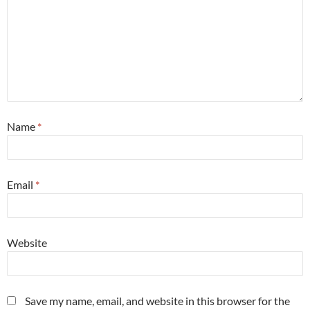
Name
*
Email
*
Website
Save my name, email, and website in this browser for the