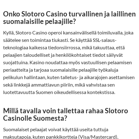
Onko Slotoro Casino turvallinen ja laillinen
suomalaisille pelaajille?
Kyllä, Slotoro Casino operoi kansainvälisellä toimiluvalla, joka
säätelee sen toimintaa tiukasti. Se käyttää SSL-salaus-
teknologiaa kaikessa tiedonsiirrossa, mikä takuuttaa, että
pelaajien taloudelliset ja henkilökohtaiset tiedot säilyvät
suojattuina. Kasino noudattaa myös vastuullisen pelaamisen
periaatteita ja tarjoaa suomalaisille pelaajille työkaluja
pelikulun hallintaan, kuten talletus- ja aikarajojen asettamisen
sekä linkkejä ammattiavun piiriin, mikä vahvistaa sen
luotettavuutta Suomen oikeudellisessa kontekstissa.
Millä tavalla voin tallettaa rahaa Slotoro
Casinolle Suomesta?
Suomalaiset pelaajat voivat käyttää useita tuttuja
maksutapoja, kuten pankkikortteja (Visa/Mastercard),