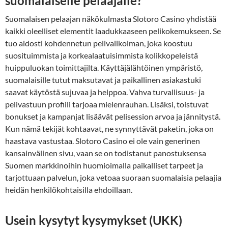
suomalaiselle pelaajalle?
Suomalaisen pelaajan näkökulmasta Slotoro Casino yhdistää
kaikki oleelliset elementit laadukkaaseen pelikokemukseen. Se
tuo aidosti kohdennetun pelivalikoiman, joka koostuu
suosituimmista ja korkealaatuisimmista kolikkopeleistä
huippuluokan toimittajilta. Käyttäjälähtöinen ympäristö,
suomalaisille tutut maksutavat ja paikallinen asiakastuki
saavat käytöstä sujuvaa ja helppoa. Vahva turvallisuus- ja
pelivastuun profiili tarjoaa mielenrauhan. Lisäksi, toistuvat
bonukset ja kampanjat lisäävät pelisession arvoa ja jännitystä.
Kun nämä tekijät kohtaavat, ne synnyttävät paketin, joka on
haastava vastustaa. Slotoro Casino ei ole vain generinen
kansainvälinen sivu, vaan se on todistanut panostuksensa
Suomen markkinoihin huomioimalla paikalliset tarpeet ja
tarjottuaan palvelun, joka vetoaa suoraan suomalaisia pelaajia
heidän henkilökohtaisilla ehdoillaan.
Usein kysytyt kysymykset (UKK)