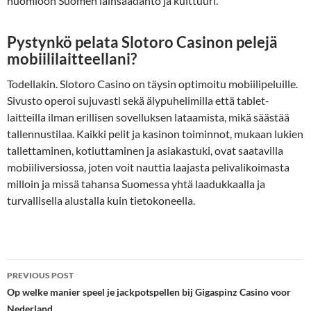
huomioon Suomen lainsäädäntö ja kulttuuri.
Pystynkö pelata Slotoro Casinon pelejä
mobiililaitteellani?
Todellakin. Slotoro Casino on täysin optimoitu mobiilipeluille.
Sivusto operoi sujuvasti sekä älypuhelimilla että tablet-
laitteilla ilman erillisen sovelluksen lataamista, mikä säästää
tallennustilaa. Kaikki pelit ja kasinon toiminnot, mukaan lukien
tallettaminen, kotiuttaminen ja asiakastuki, ovat saatavilla
mobiiliversiossa, joten voit nauttia laajasta pelivalikoimasta
milloin ja missä tahansa Suomessa yhtä laadukkaalla ja
turvallisella alustalla kuin tietokoneella.
Post
PREVIOUS POST
navigation
Op welke manier speel je jackpotspellen bij Gigaspinz Casino voor
Nederland