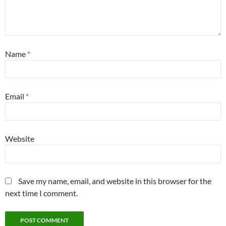
Name
*
Email
*
Website
Save my name, email, and website in this browser for the
next time I comment.