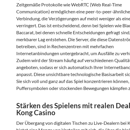
Zeitgemäße Protokolle wie WebRTC (Web Real-Time
Communication) ermöglichen eine peer-to-peer-ähnliche
Verbindung, die Verzögerungen auf meist weniger als ein
verringert. Das ist entscheidend, denn bei Spielen wie Bla
Baccarat, bei denen schnelle Entscheidungen gefragt sind,
merkbarer Lag entstehen. Die Server, die diese Datenstr
betreiben, sind in Rechenzentren mit mehrfachen
Internetanbindungen untergebracht, um Ausfälle zu verh
Zudem wird der Stream häufig auf verschiedenen Qualitä
angeboten, sodass er sich automatisch Ihrer Internetban
anpasst. Diese unsichtbare technologische Basisarbeit sic
Sie sich voll und ganz auf das Spiel konzentrieren können
Puffersymbolen oder stockenden Bewegungen kämpfen z
Stärken des Spielens mit realen Dea
Kong Casino
Der Übergang von digitalen Tischen zu Live-Dealern bei
bietet eine Menge von Vorteilen mit sich, die über die blo