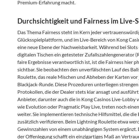
Premium-Erfahrung macht.
Durchsichtigkeit und Fairness im Live-S
Das Thema Fairness steht im Kern jeder vertrauenswürd
Glücksspielplattform, und im Live-Bereich von Kong Casin
eine neue Ebene der Nachweisbarkeit. Während bei Slots
digitalen Tischen ein getesteter Zufallszahlengenerator (
faire Ergebnisse verantwortlich ist, ist die Fairness hier p
sichtbar. Sie beobachten den unverfälschten Lauf des Ball
Roulette, das reale Mischen und Abheben der Karten vor 
Blackjack-Runde. Diese Prozeduren unterliegen strengen
Protokollen, die der Dealer stets klar ansagt und ausführt
Anbieter, darunter auch die in Kong Casinos Live-Lobby v
wie Evolution oder Pragmatic Play Live, treten noch einen
weiter. Sie implementieren technische Hilfsmittel, die die
zusätzlich verifizieren. Beim Lightning Roulette etwa wer
Gewinnzahlen von einem unabhängigen System ergänzt. 
der Offenlegung schafft ein einzigartiges Maß an Vertraue