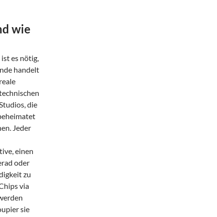
nd wie
ist es nötig,
unde handelt
reale
 technischen
Studios, die
 beheimatet
hen. Jeder
tive, einen
erad oder
igkeit zu
Chips via
 werden
upier sie