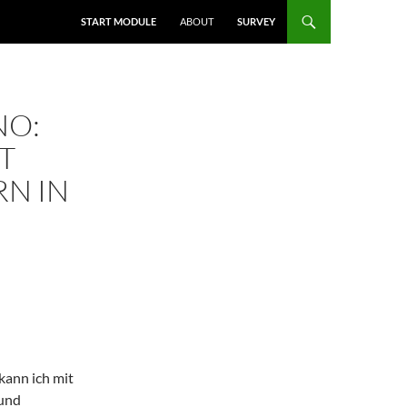
START MODULE
ABOUT
SURVEY
NO:
T
N IN
 kann ich mit
 und