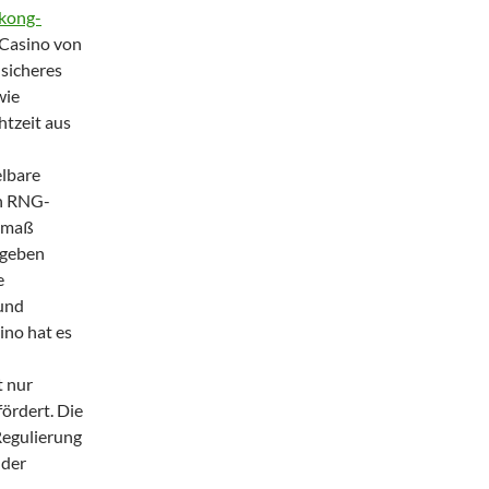
/kong-
 Casino von
 sicheres
wie
htzeit aus
elbare
en RNG-
usmaß
gegeben
e
 und
ino hat es
t nur
fördert. Die
Regulierung
 der