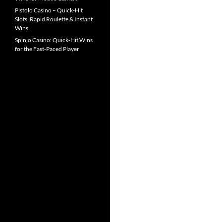
Pistolo Casino – Quick‑Hit
Slots, Rapid Roulette & Instant
Wins
Spinjo Casino: Quick‑Hit Wins
for the Fast‑Paced Player