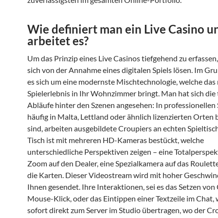
Wie definiert man ein Live Casino u
arbeitet es?
Um das Prinzip eines Live Casinos tiefgehend zu erfassen, 
sich von der Annahme eines digitalen Spiels lösen. Im Gr
es sich um eine modernste Mischtechnologie, welche das 
Spielerlebnis in Ihr Wohnzimmer bringt. Man hat sich die
Abläufe hinter den Szenen angesehen: In professionellen 
häufig in Malta, Lettland oder ähnlich lizenzierten Orten
sind, arbeiten ausgebildete Croupiers an echten Spieltisc
Tisch ist mit mehreren HD-Kameras bestückt, welche
unterschiedliche Perspektiven zeigen – eine Totalperspek
Zoom auf den Dealer, eine Spezialkamera auf das Roulett
die Karten. Dieser Videostream wird mit hoher Geschwind
Ihnen gesendet. Ihre Interaktionen, sei es das Setzen von 
Mouse-Klick, oder das Eintippen einer Textzeile im Chat,
sofort direkt zum Server im Studio übertragen, wo der Cro