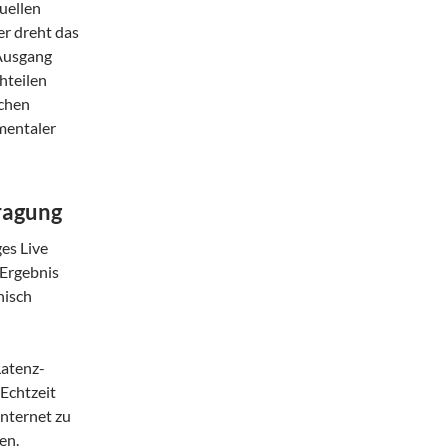
uellen
er dreht das
 Ausgang
hteilen
schen
amentaler
ragung
es Live
 Ergebnis
nisch
Latenz-
Echtzeit
Internet zu
en.