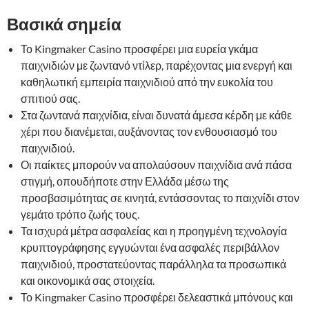
Βασικά σημεία
Το Kingmaker Casino προσφέρει μια ευρεία γκάμα
παιχνιδιών με ζωντανό ντίλερ, παρέχοντας μια ενεργή και
καθηλωτική εμπειρία παιχνιδιού από την ευκολία του
σπιτιού σας.
Στα ζωντανά παιχνίδια, είναι δυνατά άμεσα κέρδη με κάθε
χέρι που διανέμεται, αυξάνοντας τον ενθουσιασμό του
παιχνιδιού.
Οι παίκτες μπορούν να απολαύσουν παιχνίδια ανά πάσα
στιγμή, οπουδήποτε στην Ελλάδα μέσω της
προσβασιμότητας σε κινητά, εντάσσοντας το παιχνίδι στον
γεμάτο τρόπο ζωής τους.
Τα ισχυρά μέτρα ασφαλείας και η προηγμένη τεχνολογία
κρυπτογράφησης εγγυώνται ένα ασφαλές περιβάλλον
παιχνιδιού, προστατεύοντας παράλληλα τα προσωπικά
και οικονομικά σας στοιχεία.
Το Kingmaker Casino προσφέρει δελεαστικά μπόνους και