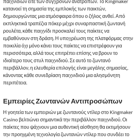
παιχνιδιών είτε των σύγχρονων ανατροπών. Το Kingmaker
κατανοεί τη σημασία της εμπλοκής των παικτών,
δημιουργώντας μια ατμόσφαιρα όπου ο ζήλος ανθεί. Από
εκπληκτικά τραπέζια πόκερ μέχρι συναρπαστική ζωντανή
ρουλέτα, κάθε παιχνίδι προσκαλεί τους παίκτες να
εμβαθύνουν στη δράση. Η υποχρέωση της πλατφόρμας στην
ποικιλία όχι μόνο κάνει τους παίκτες να επιστρέφουν για
περισσότερα, αλλά τους επιτρέπει επίσης να βρουν το
ιδιαίτερο τους στυλ παιχνιδιού. Σε αυτό το ζωντανό
περιβάλλον, η ελευθερία επιλογής είναι μεγάλης σημασίας,
κάνοντας κάθε συνεδρίαση παιχνιδιού μια αλησμόνητη
περιπέτεια.
Εμπειρίες Ζωντανών Αντιπροσώπων
Η γοητεία των εμπειριών με ζωντανούς ντίλερ στο Kingmaker
Casino βελτιώνει σημαντικά την περιβάλλον παιχνιδιού. Οι
παίκτες που ψάχνουν μια αυθεντική αίσθηση θα εκτιμήσουν
την προηγμένη τεχνολογία ζωντανών ντίλερ που συνδέει το