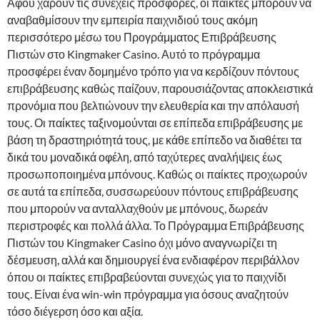
Αφού χαρούν τις συνεχείς προσφορές, οι παίκτες μπορούν να
αναβαθμίσουν την εμπειρία παιχνιδιού τους ακόμη
περισσότερο μέσω του Προγράμματος Επιβράβευσης
Πιστών στο Kingmaker Casino. Αυτό το πρόγραμμα
προσφέρει έναν δομημένο τρόπο για να κερδίζουν πόντους
επιβράβευσης καθώς παίζουν, παρουσιάζοντας αποκλειστικά
προνόμια που βελτιώνουν την ελευθερία και την απόλαυσή
τους. Οι παίκτες ταξινομούνται σε επίπεδα επιβράβευσης με
βάση τη δραστηριότητά τους, με κάθε επίπεδο να διαθέτει τα
δικά του μοναδικά οφέλη, από ταχύτερες αναλήψεις έως
προσωποποιημένα μπόνους. Καθώς οι παίκτες προχωρούν
σε αυτά τα επίπεδα, συσσωρεύουν πόντους επιβράβευσης
που μπορούν να ανταλλαχθούν με μπόνους, δωρεάν
περιστροφές και πολλά άλλα. Το Πρόγραμμα Επιβράβευσης
Πιστών του Kingmaker Casino όχι μόνο αναγνωρίζει τη
δέσμευση, αλλά και δημιουργεί ένα ενδιαφέρον περιβάλλον
όπου οι παίκτες επιβραβεύονται συνεχώς για το παιχνίδι
τους. Είναι ένα win-win πρόγραμμα για όσους αναζητούν
τόσο διέγερση όσο και αξία.