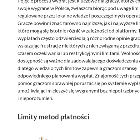
Pojęcie procesu wypłat jest kluczowe dla graczy, którzy c
swoje wygrane w Polsce, zwłaszcza biorąc pod uwagę limi
regulowane przez lokalne władze i poszczególnych opera
Gracze powinni znać zarówno najniższe, jak i najwyższe li
które mogą się istotnie różnić w zależności od platformy.
wypłatach często odzwierciedlają różnorodne opinie grac
wskazując frustrację niektórych z nich związaną z przedłu
czasem oczekiwania lub restrykcyjnymi limitami. Wolność
dostępność są ważne dla zadowalającego doświadczenia w
dlatego wiedza o tych limitów zapewnia graczom szansę
odpowiedniego planowania wypłat. Znajomość tych prz
pomóc graczom sprawniej poruszać się po systemie wypła
umożliwiając im cieszyć się wygranymi bez niepotrzebny
i nieporozumień.
Limity metod płatności