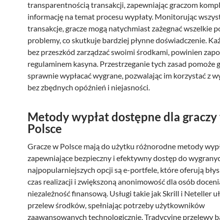
transparentnością transakcji, zapewniając graczom komp
informację na temat procesu wypłaty. Monitorując wszys
transakcje, gracze mogą natychmiast zażegnać wszelkie p
problemy, co skutkuje bardziej płynne doświadczenie. Każ
bez przeszkód zarządzać swoimi środkami, powinien zapoz
regulaminem kasyna. Przestrzeganie tych zasad pomoże 
sprawnie wypłacać wygrane, pozwalając im korzystać z 
bez zbędnych opóźnień i niejasności.
Metody wypłat dostępne dla graczy
Polsce
Gracze w Polsce mają do użytku różnorodne metody wypł
zapewniające bezpieczny i efektywny dostęp do wygranyc
najpopularniejszych opcji są e-portfele, które oferują bł
czas realizacji i zwiększoną anonimowość dla osób doceni
niezależność finansową. Usługi takie jak Skrill i Neteller u
przelew środków, spełniając potrzeby użytkowników
zaawansowanych technologicznie. Tradycyjne przelewy 