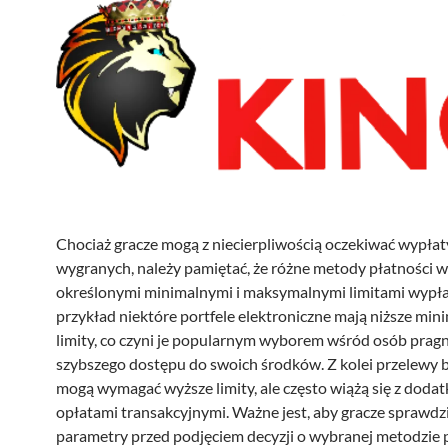
Chociaż gracze mogą z niecierpliwością oczekiwać wypłat
wygranych, należy pamiętać, że różne metody płatności wi
określonymi minimalnymi i maksymalnymi limitami wypła
przykład niektóre portfele elektroniczne mają niższe min
limity, co czyni je popularnym wyborem wśród osób prag
szybszego dostępu do swoich środków. Z kolei przelewy
mogą wymagać wyższe limity, ale często wiążą się z dod
opłatami transakcyjnymi. Ważne jest, aby gracze sprawdzil
parametry przed podjęciem decyzji o wybranej metodzie p