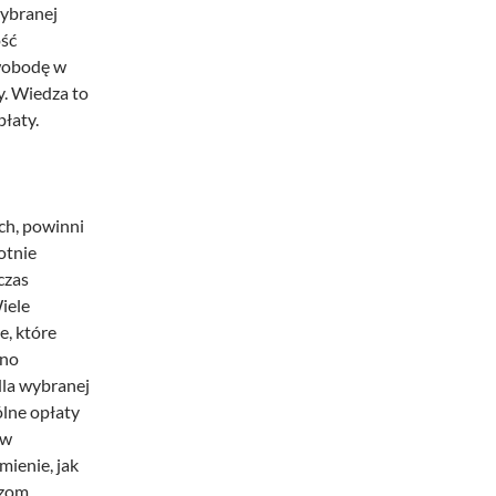
wybranej
ość
swobodę w
y. Wiedza to
łaty.
ch, powinni
otnie
czas
iele
e, które
wno
dla wybranej
lne opłaty
ów
mienie, jak
czom