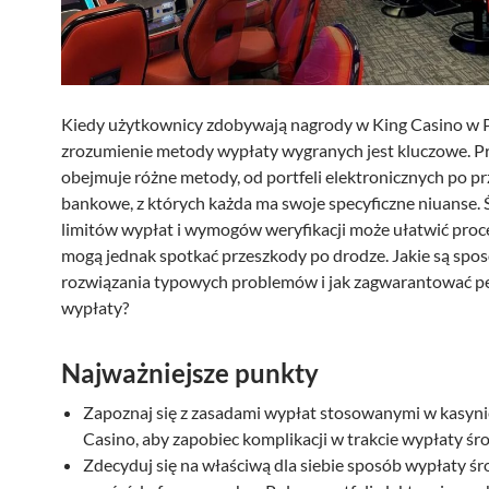
Kiedy użytkownicy zdobywają nagrody w King Casino w P
zrozumienie metody wypłaty wygranych jest kluczowe. P
obejmuje różne metody, od portfeli elektronicznych po p
bankowe, z których każda ma swoje specyficzne niuanse
limitów wypłat i wymogów weryfikacji może ułatwić proc
mogą jednak spotkać przeszkody po drodze. Jakie są spo
rozwiązania typowych problemów i jak zagwarantować 
wypłaty?
Najważniejsze punkty
Zapoznaj się z zasadami wypłat stosowanymi w kasyni
Casino, aby zapobiec komplikacji w trakcie wypłaty śr
Zdecyduj się na właściwą dla siebie sposób wypłaty ś