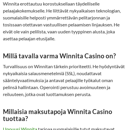
Winnita erottautuu korostuksellaan täydelliselle
pelaajakokemukselle. He liittävät nykyaikaisen teknologian,
suomalaisille helposti ymmärrettävän pelitarjonnan ja
tosissaan otettavan vastuullisen pelaamisen linjauksen. He
eivät ole vain pelilista, vaan uuden tyyppinen alusta, joka
asettaa pelaajan etusijalle.
Millä tavalla varma Winnita Casino on?
Turvallisuus on Winnitan tärkein prioriteetti. He hyödyntävät
nykyaikaisia salausmenetelmiä (SSL), noudattavat
sääntelyvaatimuksia ja antavat pelaajille työkalut oman
pelinsä hallintaan. Operointi perustuu avoimuuteen ja
reiluuteen, jotka ovat luottamuksen perusta.
Millaisia maksutapoja Winnita Casino
tuottaa?
Upouusi Winnita
tarjoaa suomalaisille tutut maksutavat.