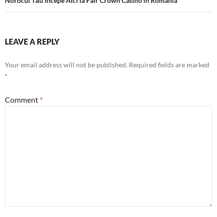
Norocul Tău Începe Aici la Fair Crown Casino în România
LEAVE A REPLY
Your email address will not be published.
Required fields are marked
*
Comment
*