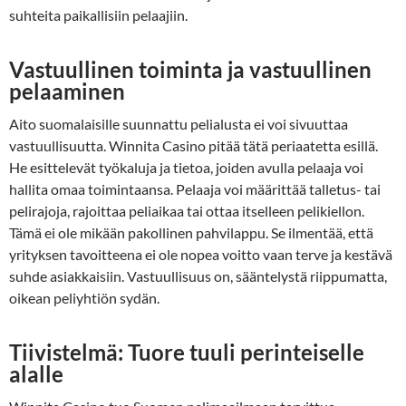
suhteita paikallisiin pelaajiin.
Vastuullinen toiminta ja vastuullinen
pelaaminen
Aito suomalaisille suunnattu pelialusta ei voi sivuuttaa
vastuullisuutta. Winnita Casino pitää tätä periaatetta esillä.
He esittelevät työkaluja ja tietoa, joiden avulla pelaaja voi
hallita omaa toimintaansa. Pelaaja voi määrittää talletus- tai
pelirajoja, rajoittaa peliaikaa tai ottaa itselleen pelikiellon.
Tämä ei ole mikään pakollinen pahvilappu. Se ilmentää, että
yrityksen tavoitteena ei ole nopea voitto vaan terve ja kestävä
suhde asiakkaisiin. Vastuullisuus on, sääntelystä riippumatta,
oikean peliyhtiön sydän.
Tiivistelmä: Tuore tuuli perinteiselle
alalle