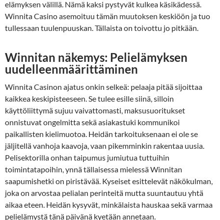
elämyksen välillä. Nämä kaksi pystyvät kulkea käsikädessä.
Winnita Casino asemoituu tämän muutoksen keskiöön ja tuo
tullessaan tuulenpuuskan. Tällaista on toivottu jo pitkään.
Winnitan näkemys: Pelielämyksen
uudelleenmäärittäminen
Winnita Casinon ajatus onkin selkeä: pelaaja pitää sijoittaa
kaikkea keskipisteeseen. Se tulee esille siinä, silloin
käyttöliittymä sujuu vaivattomasti, maksusuoritukset
onnistuvat ongelmitta sekä asiakastuki kommunikoi
paikallisten kielimuotoa. Heidän tarkoituksenaan ei ole se
jäljitellä vanhoja kaavoja, vaan pikemminkin rakentaa uusia.
Pelisektorilla onhan taipumus jumiutua tuttuihin
toimintatapoihin, ynnä tällaisessa mielessä Winnitan
saapumishetki on piristävää. Kyseiset esittelevät näkökulman,
joka on arvostaa pelialan perinteitä mutta suuntautuu yhtä
aikaa eteen. Heidän kysyvät, minkälaista hauskaa sekä varmaa
pelielämystä tänä päivänä kyetään annetaan.