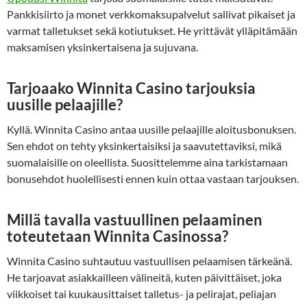
Pankkisiirto ja monet verkkomaksupalvelut sallivat pikaiset ja
varmat talletukset sekä kotiutukset. He yrittävät ylläpitämään
maksamisen yksinkertaisena ja sujuvana.
Tarjoaako Winnita Casino tarjouksia
uusille pelaajille?
Kyllä. Winnita Casino antaa uusille pelaajille aloitusbonuksen.
Sen ehdot on tehty yksinkertaisiksi ja saavutettaviksi, mikä
suomalaisille on oleellista. Suosittelemme aina tarkistamaan
bonusehdot huolellisesti ennen kuin ottaa vastaan tarjouksen.
Millä tavalla vastuullinen pelaaminen
toteutetaan Winnita Casinossa?
Winnita Casino suhtautuu vastuullisen pelaamisen tärkeänä.
He tarjoavat asiakkailleen välineitä, kuten päivittäiset, joka
viikkoiset tai kuukausittaiset talletus- ja pelirajat, peliajan