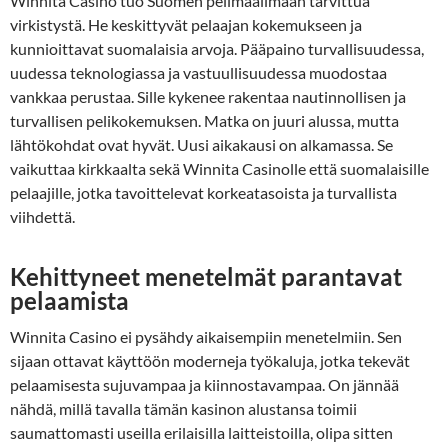
Winnita Casino tuo Suomen pelimaailmaan tarvittua
virkistystä. He keskittyvät pelaajan kokemukseen ja
kunnioittavat suomalaisia arvoja. Pääpaino turvallisuudessa,
uudessa teknologiassa ja vastuullisuudessa muodostaa
vankkaa perustaa. Sille kykenee rakentaa nautinnollisen ja
turvallisen pelikokemuksen. Matka on juuri alussa, mutta
lähtökohdat ovat hyvät. Uusi aikakausi on alkamassa. Se
vaikuttaa kirkkaalta sekä Winnita Casinolle että suomalaisille
pelaajille, jotka tavoittelevat korkeatasoista ja turvallista
viihdettä.
Kehittyneet menetelmät parantavat
pelaamista
Winnita Casino ei pysähdy aikaisempiin menetelmiin. Sen
sijaan ottavat käyttöön moderneja työkaluja, jotka tekevät
pelaamisesta sujuvampaa ja kiinnostavampaa. On jännää
nähdä, millä tavalla tämän kasinon alustansa toimii
saumattomasti useilla erilaisilla laitteistoilla, olipa sitten