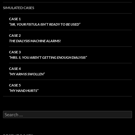
SIMULATED CASES
CASE 1
“SIR, YOUR FISTULA ISN’T READY TO BE USED”
CASE 2
THE DIALYSIS MACHINE ALARMS!
CASE 3
“MRS. S, YOU AREN’T GETTING ENOUGH DIALYSIS”
CASE 4
“MY ARM IS SWOLLEN”
CASE 5
“MY HAND HURTS”
Search
for: