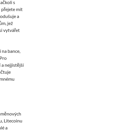
ačkoli s
 přejete mít
nodušuje a
ům, jež
i vytvářet
í na bance,
 Pro
a nejjistější
účtuje
íjemnému
toměnových
u, Litecoinu
lé a