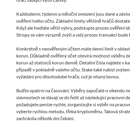
Každodenní, týdenní a měsíční omezení jsou dané a závise
ověření tvého účtu. Základní limity většině hráčů dostate
Když ale hodláte větší výhry, podstupte proces ověření id
Stropy se vám výrazně zvýší a celý proces transakcí bude h
Konkrétně s neověřeným účtem máte denní limit v oblasti
korun. Důkladně ověřený účet otevírá možnost výběru de
korun až statisíců korun denně. Detailní čísla najdete v 
případě v pokladně vašeho účtu. Stake také nabízí zvýšení
vyžádání pro dlouhodobé hráče, což je vítaný bonus.
Buďte opatrní na časování. Výběry započaté o víkendu n
slavnostech se dávají se do řešit až následující pracovní d
požadujete peníze rychle, zorganizujte si výběr na pracov
vyberte rychlou metodu, třeba kryptoměnu. Taková strate
zachránila několik dní čekání.