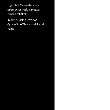
Lejárt NV Casino belépés
promóciós kódok: Hogyan
ismerd fel őket
iplay77 Casino Review:
Quick‑Spin Thrills and Rapid
Wins