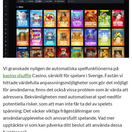
Vi granskade nyligen de automatiska spelfunktionerna på
kasino shuffle
Casino, särskilt för spelare i Sverige. Fastän vi
hittade värdefulla anpassningsmöjligheter som gör det möjligt
för användarna, finns det också vissa problem som är värda att
adressera. Bekvämligheten med automatiserat spel medför
potentiella risker, som att man inte får ta del av spelets
spänning. Det väcker viktiga frågeställningar om
användarupplevelse och ansvarsfullt spelande. Vad mer
upptäckte vi som kan påverka ditt beslut att använda dessa
funktioner?