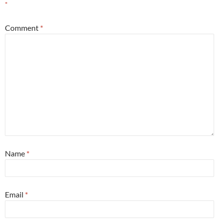
*
Comment
*
Name
*
Email
*