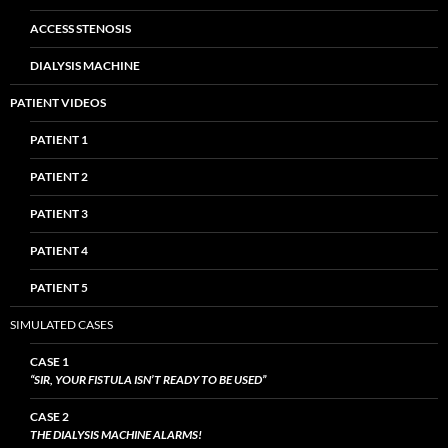
ACCESS STENOSIS
DIALYSIS MACHINE
PATIENT VIDEOS
PATIENT 1
PATIENT 2
PATIENT 3
PATIENT 4
PATIENT 5
SIMULATED CASES
CASE 1
“SIR, YOUR FISTULA ISN’T READY TO BE USED”
CASE 2
THE DIALYSIS MACHINE ALARMS!