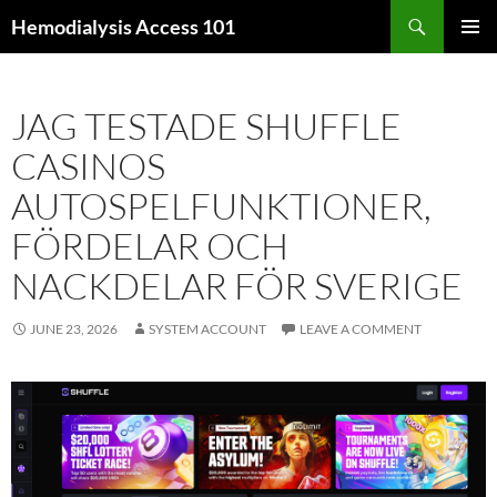
Skip
Search
Hemodialysis Access 101
to
PRIMAR
content
MENU
JAG TESTADE SHUFFLE
CASINOS
AUTOSPELFUNKTIONER,
FÖRDELAR OCH
NACKDELAR FÖR SVERIGE
JUNE 23, 2026
SYSTEM ACCOUNT
LEAVE A COMMENT