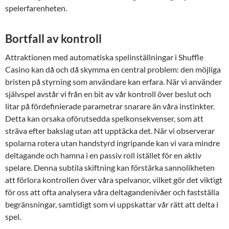
spelerfarenheten.
Bortfall av kontroll
Attraktionen med automatiska spelinställningar i Shuffle
Casino kan då och då skymma en central problem: den möjliga
bristen på styrning som användare kan erfara. När vi använder
självspel avstår vi från en bit av vår kontroll över beslut och
litar på fördefinierade parametrar snarare än våra instinkter.
Detta kan orsaka oförutsedda spelkonsekvenser, som att
sträva efter bakslag utan att upptäcka det. När vi observerar
spolarna rotera utan handstyrd ingripande kan vi vara mindre
deltagande och hamna i en passiv roll istället för en aktiv
spelare. Denna subtila skiftning kan förstärka sannolikheten
att förlora kontrollen över våra spelvanor, vilket gör det viktigt
för oss att ofta analysera våra deltagandenivåer och fastställa
begränsningar, samtidigt som vi uppskattar vår rätt att delta i
spel.