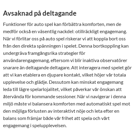
Avsaknad på deltagande
Funktioner för auto spel kan förbättra komforten, men de
medför också en väsentlig nackdel: otillräckligt engagemang.
När vi förlitar oss på auto spel riskerar vi att koppla bort oss
från den direkta spänningen i spelet. Denna bortkoppling kan
undergräva framgångsrika strategier för
användarengagemang, eftersom vi blir inaktiva observatörer
snarare än deltagande deltagare. Att interagera med spelet gör
att vi kan etablera en djupare kontakt, vilket höjer vår totala
upplevelse och glädje. Dessutom kan minskat engagemang
leda till lägre spelarlojalitet, vilket påverkar vår önskan att
återvända för kommande sessioner. När vi navigerar i denna
miljö måste vi balansera komforten med automatiskt spel mot
den möjliga förlusten av interaktivt nöje och leta efter en
balans som främjar både vår frihet att spela och vårt
engagemang i spelupplevelsen.