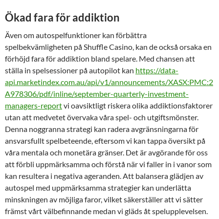
Ökad fara för addiktion
Även om autospelfunktioner kan förbättra
spelbekvämligheten på Shuffle Casino, kan de också orsaka en
förhöjd fara för addiktion bland spelare. Med chansen att
ställa in spelsessioner på autopilot kan
https://data-
api.marketindex.com.au/api/v1/announcements/XASX:PMC:2
A978306/pdf/inline/september-quarterly-investment-
managers-report
vi oavsiktligt riskera olika addiktionsfaktorer
utan att medvetet övervaka våra spel- och utgiftsmönster.
Denna noggranna strategi kan radera avgränsningarna för
ansvarsfullt spelbeteende, eftersom vi kan tappa översikt på
våra mentala och monetära gränser. Det är avgörande för oss
att förbli uppmärksamma och förstå när vi faller in i vanor som
kan resultera i negativa ageranden. Att balansera glädjen av
autospel med uppmärksamma strategier kan underlätta
minskningen av möjliga faror, vilket säkerställer att vi sätter
främst vårt välbefinnande medan vi gläds åt spelupplevelsen.