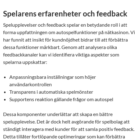
Spelarens erfarenheter och feedback
Spelupplevelser och feedback spelar en betydande roll i att
forma uppfattningen om autospelfunktioner på nätkasinon. Vi
har funnit att insikt för kundnöjdhet bidrar till att förbättra
dessa funktioner märkbart. Genom att analysera olika
feedbackkanaler kan vi identifiera viktiga aspekter som
spelarna uppskattar:
Anpassningsbara inställningar som höjer
användarkontrollen
Transparens i automatiska spelmönster
Supportens reaktion gällande frågor om autospel
Dessa komponenter underlättar att skapa en bättre
spelupplevelse. Det är dock helt avgörande för spelbolag att
ständigt interagera med kunder för att samla positiv feedback.
Detta tillåter fortlöpande optimeringar som kan förbättra