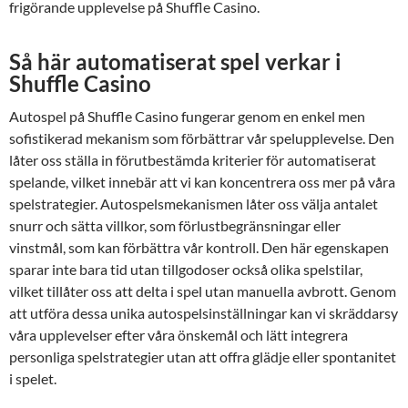
frigörande upplevelse på Shuffle Casino.
Så här automatiserat spel verkar i
Shuffle Casino
Autospel på Shuffle Casino fungerar genom en enkel men
sofistikerad mekanism som förbättrar vår spelupplevelse. Den
låter oss ställa in förutbestämda kriterier för automatiserat
spelande, vilket innebär att vi kan koncentrera oss mer på våra
spelstrategier. Autospelsmekanismen låter oss välja antalet
snurr och sätta villkor, som förlustbegränsningar eller
vinstmål, som kan förbättra vår kontroll. Den här egenskapen
sparar inte bara tid utan tillgodoser också olika spelstilar,
vilket tillåter oss att delta i spel utan manuella avbrott. Genom
att utföra dessa unika autospelsinställningar kan vi skräddarsy
våra upplevelser efter våra önskemål och lätt integrera
personliga spelstrategier utan att offra glädje eller spontanitet
i spelet.