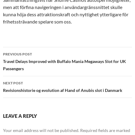
men att förfina navigeringen i användargränssnittet skulle
kunna höja dess attraktionskraft och nyttighet ytterligare för
frihetssträvande spelare som oss.
Post
PREVIOUS POST
navigation
Travel Delays Improved with Buffalo Mania Megaways Slot for UK
Passengers
NEXT POST
Revisionshistorie og evolution af Hand of Anubis slot i Danmark
LEAVE A REPLY
Your email address will not be published.
Required fields are marked