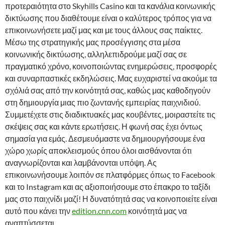
προτεραιότητα στο Skyhills Casino και τα κανάλια κοινωνικής
δικτύωσης που διαθέτουμε είναι ο καλύτερος τρόπος για να
επικοινωνήσετε μαζί μας και με τους άλλους σας παίκτες.
Μέσω της στρατηγικής μας προσέγγισης στα μέσα
κοινωνικής δικτύωσης, αλληλεπιδρούμε μαζί σας σε
πραγματικό χρόνο, κοινοποιώντας ενημερώσεις, προσφορές
και συναρπαστικές εκδηλώσεις. Μας ευχαριστεί να ακούμε τα
σχόλιά σας από την κοινότητά σας, καθώς μας καθοδηγούν
στη δημιουργία μιας πιο ζωντανής εμπειρίας παιχνιδιού.
Συμμετέχετε στις διαδικτυακές μας κουβέντες, μοιραστείτε τις
σκέψεις σας και κάντε ερωτήσεις. Η φωνή σας έχει όντως
σημασία για εμάς. Δεσμευόμαστε να δημιουργήσουμε ένα
χώρο χωρίς αποκλεισμούς όπου όλοι αισθάνονται ότι
αναγνωρίζονται και λαμβάνονται υπόψη. Ας
επικοινωνήσουμε λοιπόν σε πλατφόρμες όπως το Facebook
και το Instagram και ας αξιοποιήσουμε στο έπακρο το ταξίδι
μας στο παιχνίδι μαζί! Η δυνατότητά σας να κοινοποιείτε είναι
αυτό που κάνει την
edition.cnn.com
κοινότητά μας να
αναπτύσσεται.