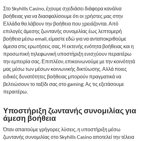
Στο Skyhills Casino, έχουμε σχεδιάσει διάφορα κανάλια
βοήθειας για να διασφαλίσουμε ότι οι χρήστες μας στην
Ελλάδα θα λάβουν την βοήθεια που χρειάζονται. Από
επιλογές άμεσης ζωντανής συνομιλίας έως λεπτομερή
βοήθεια μέσω email, είμαστε εδώ για να ανταποκριθούμε
άμεσα στις ερωτήσεις σας. Η εκτενής ενότητα βοήθειας και η
προσωπική τηλεφωνική υποστήριξη ενισχύουν περαιτέρω
την εμπειρία σας. Επιπλέον, επικοινωνούμε με την κοινότητά
μας μέσω των μέσων κοινωνικής δικτύωσης. Αλλά ποιες
ειδικές δυνατότητες βοήθειας μπορούν πραγματικά να
βελτιώσουν το ταξίδι σας στο gaming; Ας τις εξετάσουμε
περαιτέρω.
Υποστήριξη ζωντανής συνομιλίας για
άμεση βοήθεια
Όταν απαιτούμε γρήγορες λύσεις, η υποστήριξη μέσω
ζωντανής συνομιλίας στο Skyhills Casino αποτελεί την τέλεια