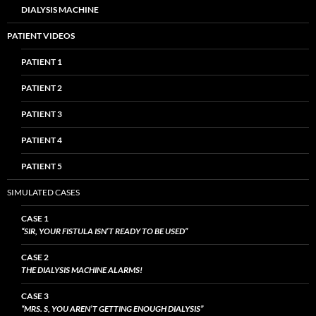
DIALYSIS MACHINE
PATIENT VIDEOS
PATIENT 1
PATIENT 2
PATIENT 3
PATIENT 4
PATIENT 5
SIMULATED CASES
CASE 1
“SIR, YOUR FISTULA ISN’T READY TO BE USED”
CASE 2
THE DIALYSIS MACHINE ALARMS!
CASE 3
“MRS. S, YOU AREN’T GETTING ENOUGH DIALYSIS”