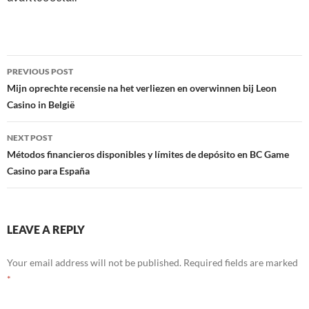
Post
PREVIOUS POST
navigation
Mijn oprechte recensie na het verliezen en overwinnen bij Leon
Casino in België
NEXT POST
Métodos financieros disponibles y límites de depósito en BC Game
Casino para España
LEAVE A REPLY
Your email address will not be published.
Required fields are marked
*