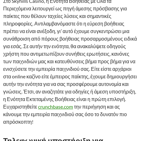
Στο Skyhills Casino, η Ενότητα Βοήθειας με Όλα τα
Περιεχόμενα λειτουργεί ως πηγή άμεσης πρόσβασης για
παίκτες που θέλουν ταχείες λύσεις και σημαντικές
πληροφορίες. Αντιλαμβανόμαστε ότι η εύρεση βοήθειας
πρέπει να είναι ανέξοδη, γι’ αυτό έχουμε συγκεντρώσει μια
συνάθροιση από πόρους βοήθειας προσαρμοσμένους ειδικά
για εσάς. Σε αυτήν την ενότητα, θα ανακαλύψετε οδηγούς
χρήστη που αντιμετωπίζουν συνήθεις ερωτήσεις, κανόνες
των παιχνιδιών μας και κατευθύνσεις βήμα προς βήμα για να
ενισχύσετε την εμπειρία παιχνιδιού σας. Είτε είστε αρχάριοι
στα online καζίνο είτε έμπειρος παίκτης, έχουμε δημιουργήσει
αυτήν την ενότητα για να σας προσφέρουμε αυτονομία και
γνώσεις. Έτσι, αν αναζητάτε για οδηγίες ή άμεση υποστήριξη,
η Ενότητα Εκτεταμένης Βοήθειας είναι η πρώτη επιλογή.
Ευχαριστηθείτε
crunchbase.com
την περιήγηση και ας
κάνουμε την εμπειρία παιχνιδιού σας όσο το δυνατόν πιο
απρόσκοπτη!
Τηλεφωνική υποστήριξη για