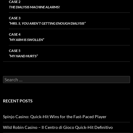
CASE 2
THE DIALYSIS MACHINE ALARMS!
CASE 3
“MRS. S, YOU AREN’T GETTING ENOUGH DIALYSIS”
CASE 4
“MY ARM IS SWOLLEN”
CASE 5
“MY HAND HURTS”
Search
for:
RECENT POSTS
Spinjo Casino: Quick‑Hit Wins for the Fast‑Paced Player
Wild Robin Casino – Il Centro di Gioco Quick‑Hit Definitivo