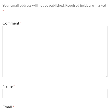
Your email address will not be published.
Required fields are marked
*
Comment
*
Name
*
Email
*