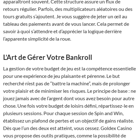
apparaîtront souvent. Cette structure assure un flux de
retours régulier. Parfois, des multiplicateurs aléatoires ou des
tours gratuits s’ajoutent. Je vous suggère de jeter un œil au
tableau des paiements avant de vous lancer. Cela permet de
savoir à quoi s’attendre et d’apprécier la logique derrière
l’apparente simplicité de la roue.
L’Art de Gérer Votre Bankroll
La gestion de votre budget de jeu est la compétence essentielle
pour une expérience de jeu plaisante et pérenne. Le but
recherché n’est pas de “battre la machine”, mais de prolonger
votre plaisir et de minimiser les risques. Le principe de base : ne
jouez jamais avec de l’argent dont vous avez besoin pour autre
chose. Une fois votre budget de loisirs défini, répartissez-le en
plusieurs sessions. Pour chaque session de Spin and Win,
établissez un plafond de pertes et un objectif de gains réaliste.
Dès que l’un des deux est atteint, vous cessez. Goldex Casino
vous propose des outils pratiques, comme la possibilité de