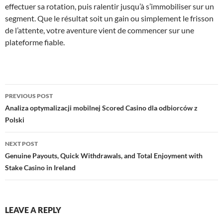
effectuer sa rotation, puis ralentir jusqu’à s’immobiliser sur un
segment. Que le résultat soit un gain ou simplement le frisson
de l’attente, votre aventure vient de commencer sur une
plateforme fiable.
Post
PREVIOUS POST
navigation
Analiza optymalizacji mobilnej Scored Casino dla odbiorców z
Polski
NEXT POST
Genuine Payouts, Quick Withdrawals, and Total Enjoyment with
Stake Casino in Ireland
LEAVE A REPLY