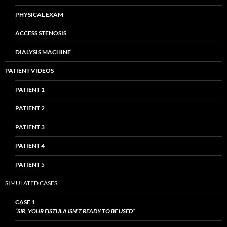
PHYSICAL EXAM
ACCESS STENOSIS
DIALYSIS MACHINE
PATIENT VIDEOS
PATIENT 1
PATIENT 2
PATIENT 3
PATIENT 4
PATIENT 5
SIMULATED CASES
CASE 1
“SIR, YOUR FISTULA ISN’T READY TO BE USED”