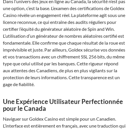
Dans l’univers des jeux en ligne au Canada, la sécurité n’est pas
une option, c’est la base. L’examen des certifications de Goldex
Casino révèle un engagement réel. La plateforme agit sous une
licence reconnue, ce qui entraîne des audits réguliers pour
certifier l’équité du générateur aléatoire de Spin and Win.
L’utilisation d’un générateur de nombres aléatoires certifié est
fondamentale. Elle confirme que chaque résultat de la roue est
imprévisible et juste. Par ailleurs, Goldex sécurise vos données
et vos transactions avec un chiffrement SSL 256 bits, du même
type que celui utilisé par les banques. Cette rigueur répond
aux attentes des Canadiens, de plus en plus vigilants sur la
protection de leurs informations. Cette transparence est un
gage de fiabilité.
Une Expérience Utilisateur Perfectionnée
pour le Canada
Naviguer sur Goldex Casino est simple pour un Canadien.
L’interface est entièrement en français, avec une traduction qui