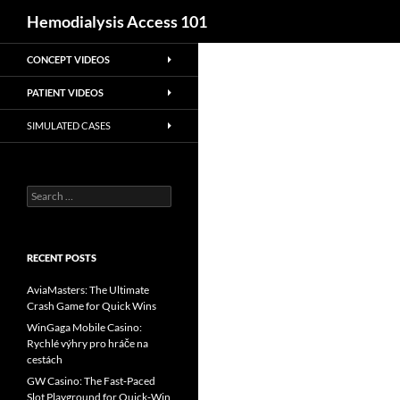
Search
Hemodialysis Access 101
Skip
CONCEPT VIDEOS
to
content
PATIENT VIDEOS
SIMULATED CASES
Search
for:
RECENT POSTS
AviaMasters: The Ultimate
Crash Game for Quick Wins
WinGaga Mobile Casino:
Rychlé výhry pro hráče na
cestách
GW Casino: The Fast‑Paced
Slot Playground for Quick‑Win