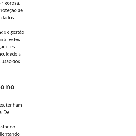
 rigorosa,
Proteção de
s dados
ade e gestão
itir estes
gadores
aculdade a
xclusão dos
ão no
tes, tenham
a. De
star no
lientando