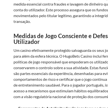
medida essencial contra fraudes e lavagem de dinheiro qu
conta do utilizador. Este processo assegura que os fundo
movimentados pelo titular legítimo, garantindo a integri
transação.
Medidas de Jogo Consciente e Defes
Utilizador
Um casino efetivamente protegido salvaguarda os seus j
para além da esfera técnica. O HugoBets Casino inclui fe
políticas de jogo responsável que empoderam os utilizado
conservarem o controlo sobre a sua atividade. Estas func
são partes essenciais da experiência, desenhadas para evi
comportamentos de risco e certificar que o jogo continu
de entretenimento saudável. Para o jogador português, is
acesso a mecanismos que estimulam hábitos equilibrados
com a visão regulatória nacional de proteção dos consum