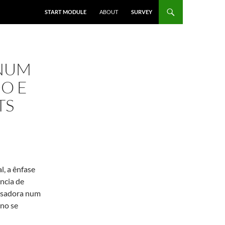
START MODULE
ABOUT
SURVEY
 NUM
O E
TS
l, a ênfase
ência de
nsadora num
ino se