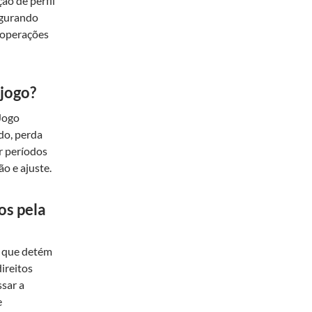
ão de perfil
egurando
 operações
 jogo?
Jogo
do, perda
ar períodos
o e ajuste.
os pela
 que detém
direitos
ssar a
e