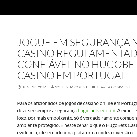
JOGUE EM SEGURANÇA
CASINO REGULAMENTAD
CONFIÁVEL NO HUGOBE
CASINO EM PORTUGAL
JUNE 23, 2026
SYSTEM ACCOUNT
LEAVE A COMMENT
Para os aficionados de jogos de cassino online em Portuga
deve ser sempre a segurança
hugo-bets.eu.com
. A experi
jogo, por mais empolgante, só é verdadeiramente compe
ambiente protegido. É neste cenário que o HugoBets Cas
evidencia, oferecendo uma plataforma onde a diversão e