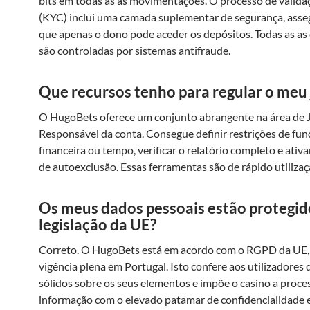
bits em todas as as movimentações. O processo de validaç
(KYC) inclui uma camada suplementar de segurança, ass
que apenas o dono pode aceder os depósitos. Todas as as
são controladas por sistemas antifraude.
Que recursos tenho para regular o meu
O HugoBets oferece um conjunto abrangente na área de 
Responsável da conta. Consegue definir restrições de fun
financeira ou tempo, verificar o relatório completo e ativ
de autoexclusão. Essas ferramentas são de rápido utilizaçã
Os meus dados pessoais estão protegid
legislação da UE?
Correto. O HugoBets está em acordo com o RGPD da UE,
vigência plena em Portugal. Isto confere aos utilizadores 
sólidos sobre os seus elementos e impõe o casino a proce
informação com o elevado patamar de confidencialidade 