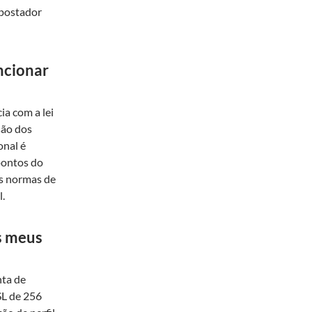
apostador
ncionar
a com a lei
são dos
onal é
pontos do
às normas de
l.
s meus
nta de
SL de 256