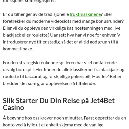
funksjoner som engasjerer.
Er du tilhenger av de tradisjonelle
fruktmaskinene
? Eller
foretrekker du moderne videoslots med mange bonusrunder?
Eller vil du oppleve den virkelige kasinostemningen med live
blackjack eller roulette? Uansett hva har vi noe for enhver. Vi
introduserer nye titler stadig, så det er alltid god grunn til å
komme tilbake.
For den strategisk tenkende spilleren har vi et omfattende
utvalg bordspill. Her finner du alle klassikerne, fra blackjack og
roulette til baccarat og forskjellige pokerspill. Hos Jet4Bet er
bredden det som gjør opplevelsen så tiltalende.
Slik Starter Du Din Reise på Jet4Bet
Casino
Å begynne hos oss krever noen minutter. Først oppretter du en
konto ved å fylle ut et enkelt skjema med de vanlige