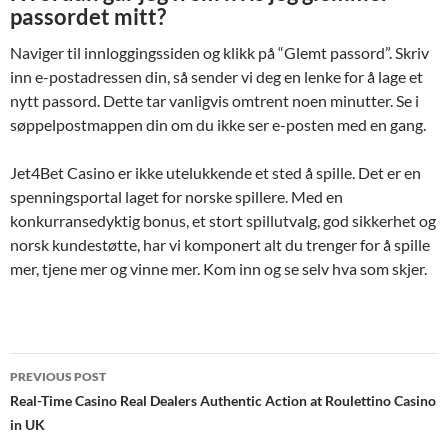
passordet mitt?
Naviger til innloggingssiden og klikk på “Glemt passord”. Skriv
inn e-postadressen din, så sender vi deg en lenke for å lage et
nytt passord. Dette tar vanligvis omtrent noen minutter. Se i
søppelpostmappen din om du ikke ser e-posten med en gang.
Jet4Bet Casino er ikke utelukkende et sted å spille. Det er en
spenningsportal laget for norske spillere. Med en
konkurransedyktig bonus, et stort spillutvalg, god sikkerhet og
norsk kundestøtte, har vi komponert alt du trenger for å spille
mer, tjene mer og vinne mer. Kom inn og se selv hva som skjer.
Post
PREVIOUS POST
navigation
Real-Time Casino Real Dealers Authentic Action at Roulettino Casino
in UK