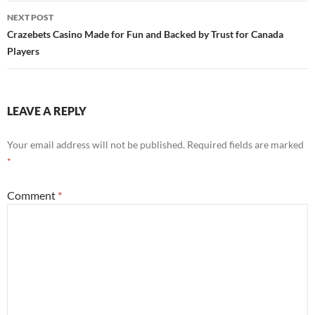
NEXT POST
Crazebets Casino Made for Fun and Backed by Trust for Canada
Players
LEAVE A REPLY
Your email address will not be published.
Required fields are marked
*
Comment
*