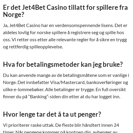
Er det Jet4Bet Casino tillatt for spillere fra
Norge?
Ja, Jet4Bet Casino har en verdensomspennende lisens. Det er
aldeles lovlig for norske spillere å registrere seg og spille hos
oss. Vi retter oss etter alle relevante regler for å sikre en trygg
og rettferdig spilleopplevelse.
Hva for betalingsmetoder kan jeg bruke?
Du kan anvende mange av de betalingsmåtene som er vanlige i
Norge. Det innbefatter Visa/Mastercard, bankoverføringer og
ulike e-lommebøker. Alle betalinger er trygge. En full oversikt
finner du på “Banking”-siden din etter at du har logget inn.
Hvor lenge tar det å ta ut penger?
Vi prioriterer raske uttak. De fleste blir håndtert innen 24
timer. Når pengene kommer på kontoen din, avhenger av