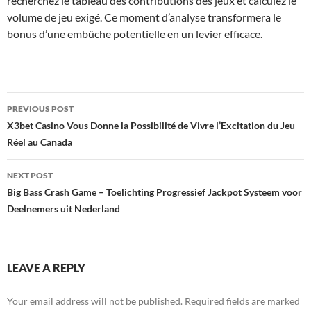
recherchez le tableau des contributions des jeux et calculez le
volume de jeu exigé. Ce moment d’analyse transformera le
bonus d’une embûche potentielle en un levier efficace.
Post
PREVIOUS POST
navigation
X3bet Casino Vous Donne la Possibilité de Vivre l’Excitation du Jeu
Réel au Canada
NEXT POST
Big Bass Crash Game – Toelichting Progressief Jackpot Systeem voor
Deelnemers uit Nederland
LEAVE A REPLY
Your email address will not be published.
Required fields are marked