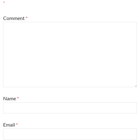
*
Comment
*
Name
*
Email
*