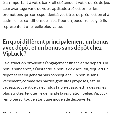
élan important à votre bankroll et étendent votre durée de jeu.
Leur avantage varie de votre aptitude à sélectionner les
promotions qui correspondent à vos titres de prédilection et à
assimiler les conditions de mise. Pour un joueur renseigné, ils
représentent une réelle plus-value.
En quoi diffèrent principalement un bonus
avec dépôt et un bonus sans dépôt chez
VipLuck ?
La distinction provient à l’engagement financier de départ. Un
bonus sur dépôt, à l’instar de le bonus de d’accueil, requiert un
dépôt et est en général plus conséquent. Un bonus sans
versement, comme des parties gratuites proposés, est un
cadeau, souvent de valeur plus faible et assujetti à des règles
plus strictes, tel que l’le demande la régulation belge. VipLuck
l’emploie surtout en tant que moyen de découverte.