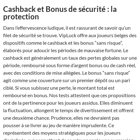
Cashback et Bonus de sécurité : la
protection
Dans l’effervescence ludique, il est rassurant de savoir qu’un
filet de sécurité se trouve. VipLuck offre aux joueurs belges des
dispositifs comme le cashback et les bonus “sans risque”,
élaborés pour adoucir les périodes de mauvaise fortune. Le
cashback est généralement un taux des pertes globales sur une
période, remboursé sous forme d’argent bonus ou de cash réel,
avec des conditions de mise allégées. Le bonus “sans risque”
agit comme une couverture sur un premier dépôt ou un pari
ciblé. Si vous subissez une perte, le montant total est
remboursé en bonus. Nos tests attestent que ces propositions
ont de la pertinence pour les joueurs assidus. Elles diminuent
la fluctuation, allongent le temps de divertissement et offrent
une deuxième chance. Prudence, elles ne devraient pas
pousser à se livrer au jeu de manière imprudente. Ce
représentent des moyens stratégiques pour les joueurs