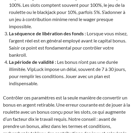
100%. Les slots comptent souvent pour 100%, le jeu de la
roulette ou le blackjack pour 10%, parfois 5%. S’adonner à
un jeu à contribution minime rend le wager presque
impossible.
La séquence de libération des fonds :
Lorsque vous misez,
l’argent réel est en général employé avant le capital bonus.
Saisir ce point est fondamental pour contrôler votre
bankroll.
La période de validité :
Les bonus n’ont pas une durée
illimitée. VipLuck impose un délai, souvent de 7 à 30 jours,
pour remplir les conditions. Jouer avec un plan est
indispensable.
Contrôler ces paramètres est la seule manière de convertir un
bonus en argent retirable. Une erreur courante est de jouer à la
roulette avec un bonus conçu pour les slots, ce qui augmente
d’un facteur dix le travail requis. Notre conseil : avant de
prendre un bonus, allez dans les termes et conditions,