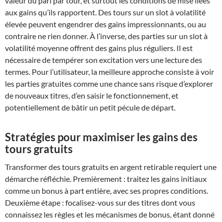
valeur du pari par tour, et surtout les conditions de mise liées
aux gains qu’ils rapportent. Des tours sur un slot à volatilité
élevée peuvent engendrer des gains impressionnants, ou au
contraire ne rien donner. À l’inverse, des parties sur un slot à
volatilité moyenne offrent des gains plus réguliers. Il est
nécessaire de tempérer son excitation vers une lecture des
termes. Pour l’utilisateur, la meilleure approche consiste à voir
les parties gratuites comme une chance sans risque d’explorer
de nouveaux titres, d’en saisir le fonctionnement, et
potentiellement de bâtir un petit pécule de départ.
Stratégies pour maximiser les gains des
tours gratuits
Transformer des tours gratuits en argent retirable requiert une
démarche réfléchie. Premièrement : traitez les gains initiaux
comme un bonus à part entière, avec ses propres conditions.
Deuxième étape : focalisez-vous sur des titres dont vous
connaissez les règles et les mécanismes de bonus, étant donné