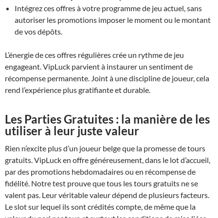
Intégrez ces offres à votre programme de jeu actuel, sans
autoriser les promotions imposer le moment ou le montant
de vos dépôts.
L’énergie de ces offres régulières crée un rythme de jeu
engageant. VipLuck parvient à instaurer un sentiment de
récompense permanente. Joint à une discipline de joueur, cela
rend l’expérience plus gratifiante et durable.
Les Parties Gratuites : la manière de les
utiliser à leur juste valeur
Rien n’excite plus d’un joueur belge que la promesse de tours
gratuits. VipLuck en offre généreusement, dans le lot d’accueil,
par des promotions hebdomadaires ou en récompense de
fidélité. Notre test prouve que tous les tours gratuits ne se
valent pas. Leur véritable valeur dépend de plusieurs facteurs.
Le slot sur lequel ils sont crédités compte, de même que la