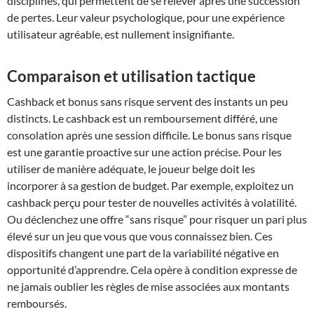
disciplinés, qui permettent de se relever après une succession
de pertes. Leur valeur psychologique, pour une expérience
utilisateur agréable, est nullement insignifiante.
Comparaison et utilisation tactique
Cashback et bonus sans risque servent des instants un peu
distincts. Le cashback est un remboursement différé, une
consolation après une session difficile. Le bonus sans risque
est une garantie proactive sur une action précise. Pour les
utiliser de manière adéquate, le joueur belge doit les
incorporer à sa gestion de budget. Par exemple, exploitez un
cashback perçu pour tester de nouvelles activités à volatilité.
Ou déclenchez une offre “sans risque” pour risquer un pari plus
élevé sur un jeu que vous que vous connaissez bien. Ces
dispositifs changent une part de la variabilité négative en
opportunité d’apprendre. Cela opère à condition expresse de
ne jamais oublier les règles de mise associées aux montants
remboursés.