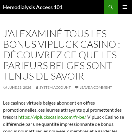
Skip
Search
Hemodialysis Access 101
to
PRIMAR
content
MENU
J’AI EXAMINÉ TOUS LES
BONUS VIPLUCK CASINO :
DÉCOUVREZ CE QUE LES
PARIEURS BELGES SONT
TENUS DE SAVOIR
JUNE 23, 2026
SYSTEM ACCOUNT
LEAVE A COMMENT
Les casinos virtuels belges abondent en offres
promotionnelles, ces leurres attrayants qui promettent des
trésors
https://vipluckscasino.com/fr-be/
. VipLuck Casino se
différencie par une quantité impressionnante de bonus,
conçus pour attirer les nouveaux membres et à garder les