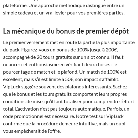
plateforme. Une approche méthodique distingue entre un
simple cadeau et un vrai levier pour vos premières parties.
La mécanique du bonus de premier dépôt
Le premier versement met en route la partie la plus importante
du pack. Figurez-vous un bonus de 100% jusqu’à 200€,
accompagné de 20 tours gratuits sur un slot connu. Il faut
nuancer cet enthousiasme en vérifiant deux choses : le
pourcentage de match et le plafond. Un match de 100% est
excellent, mais s’il est limité à 50€, son impact s’affaiblit.
VipLuck suggère souvent des plafonds intéressants. Sachez
que le bonus et les tours gratuits comportent leurs propres
conditions de mise, qu’il faut totaliser pour comprendre l’effort
total. L’activation n’est pas toujours automatique. Parfois, un
code promotionnel est nécessaire. Notre test sur VipLuck
confirme que la procédure demeure intuitive, mais un oubli
vous empêcherait de l’offre.