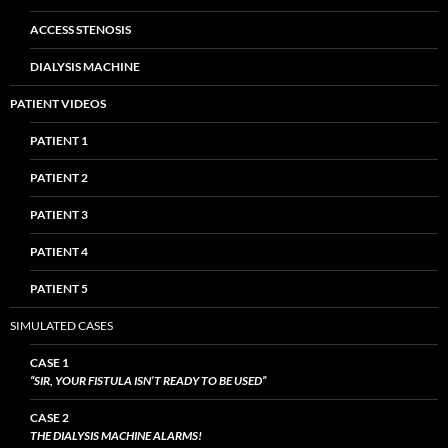
ACCESS STENOSIS
DIALYSIS MACHINE
PATIENT VIDEOS
PATIENT 1
PATIENT 2
PATIENT 3
PATIENT 4
PATIENT 5
SIMULATED CASES
CASE 1
“SIR, YOUR FISTULA ISN’T READY TO BE USED”
CASE 2
THE DIALYSIS MACHINE ALARMS!