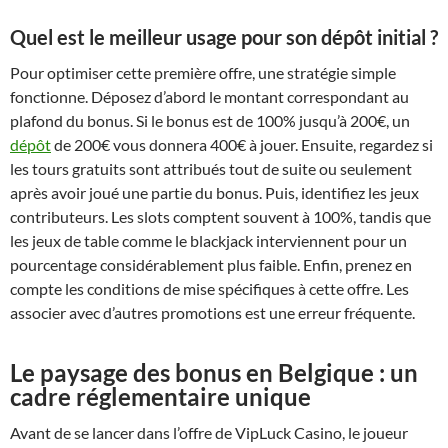
Quel est le meilleur usage pour son dépôt initial ?
Pour optimiser cette première offre, une stratégie simple
fonctionne. Déposez d’abord le montant correspondant au
plafond du bonus. Si le bonus est de 100% jusqu’à 200€, un
dépôt
de 200€ vous donnera 400€ à jouer. Ensuite, regardez si
les tours gratuits sont attribués tout de suite ou seulement
après avoir joué une partie du bonus. Puis, identifiez les jeux
contributeurs. Les slots comptent souvent à 100%, tandis que
les jeux de table comme le blackjack interviennent pour un
pourcentage considérablement plus faible. Enfin, prenez en
compte les conditions de mise spécifiques à cette offre. Les
associer avec d’autres promotions est une erreur fréquente.
Le paysage des bonus en Belgique : un
cadre réglementaire unique
Avant de se lancer dans l’offre de VipLuck Casino, le joueur