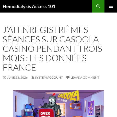
Skip
Search
Hemodialysis Access 101
to
PRIMAR
content
MENU
J’AI ENREGISTRÉ MES
SÉANCES SUR CASOOLA
CASINO PENDANT TROIS
MOIS : LES DONNÉES
FRANCE
JUNE 23, 2026
SYSTEM ACCOUNT
LEAVE A COMMENT