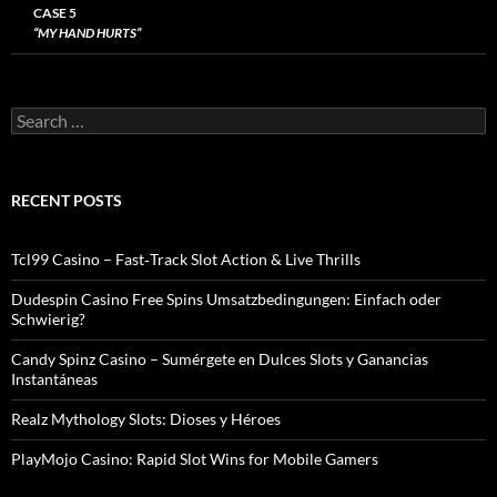
CASE 5
“MY HAND HURTS”
Search
for:
RECENT POSTS
Tcl99 Casino – Fast‑Track Slot Action & Live Thrills
Dudespin Casino Free Spins Umsatzbedingungen: Einfach oder
Schwierig?
Candy Spinz Casino – Sumérgete en Dulces Slots y Ganancias
Instantáneas
Realz Mythology Slots: Dioses y Héroes
PlayMojo Casino: Rapid Slot Wins for Mobile Gamers